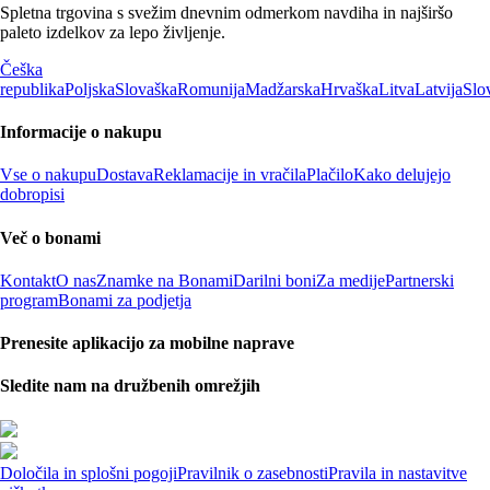
Spletna trgovina s svežim dnevnim odmerkom navdiha in najširšo
paleto izdelkov za lepo življenje.
Češka
republika
Poljska
Slovaška
Romunija
Madžarska
Hrvaška
Litva
Latvija
Slo
Informacije o nakupu
Vse o nakupu
Dostava
Reklamacije in vračila
Plačilo
Kako delujejo
dobropisi
Več o bonami
Kontakt
O nas
Znamke na Bonami
Darilni boni
Za medije
Partnerski
program
Bonami za podjetja
Prenesite aplikacijo za mobilne naprave
Sledite nam na družbenih omrežjih
Določila in splošni pogoji
Pravilnik o zasebnosti
Pravila in nastavitve