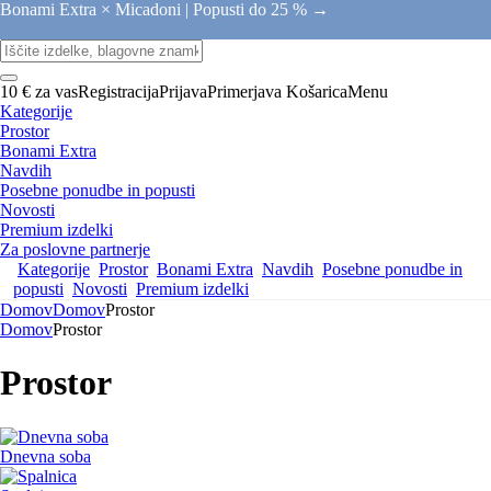
Bonami Extra × Micadoni |
Popusti do 25 % →
10 € za vas
Registracija
Prijava
Primerjava
Košarica
Menu
Kategorije
Prostor
Bonami Extra
Navdih
Posebne ponudbe in popusti
Novosti
Premium izdelki
Za poslovne partnerje
Kategorije
Prostor
Bonami Extra
Navdih
Posebne ponudbe in
popusti
Novosti
Premium izdelki
Domov
Domov
Prostor
Domov
Prostor
Prostor
Dnevna soba