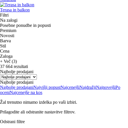
Terasa in balkon
Filtri
Na zalogi
Posebne ponudbe in popusti
Premium
Novosti
Barva
Stil
Cena
Zaloga
+ Več (3)
37 664 rezultati
Najbolje prodajani
Najbolje prodajani
Najbolje prodajani
Najvišji popust
Najcenejši
Najdražji
Najnovejši
Po
oceni
Najcenejše na kos
Žal trenutno nimamo izdelka po vaši izbiri.
Prilagodite ali odstranite nastavitve filtrov.
Odstrani filtre