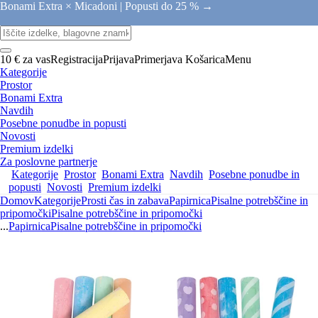
Bonami Extra × Micadoni |
Popusti do 25 % →
10 € za vas
Registracija
Prijava
Primerjava
Košarica
Menu
Kategorije
Prostor
Bonami Extra
Navdih
Posebne ponudbe in popusti
Novosti
Premium izdelki
Za poslovne partnerje
Kategorije
Prostor
Bonami Extra
Navdih
Posebne ponudbe in
popusti
Novosti
Premium izdelki
Domov
Kategorije
Prosti čas in zabava
Papirnica
Pisalne potrebščine in
pripomočki
Pisalne potrebščine in pripomočki
...
Papirnica
Pisalne potrebščine in pripomočki