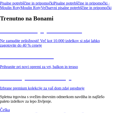
Pisalne potrebščine in pripomočki
Pisalne potrebščine in pripomočki ·
Moulin Roty
Moulin Roty
Večbarvni pisalne potrebščine in pripomočki
Trenutno na Bonami
Summer Sale: popusti do -40 %
Ne zamudite priložnosti! Več kot 10.000 izdelkov si zdaj lahko
zagotovite do 40 % ceneje
Znižani zdelki za vrt
Prihranite pri novi opremi za vrt, balkon in teraso
Znižane premium kolekcije
Izbrane premium kolekcije za vaš dom zdaj ugodneje
Spletna trgovina s svežim dnevnim odmerkom navdiha in najširšo
paleto izdelkov za lepo življenje.
Češka