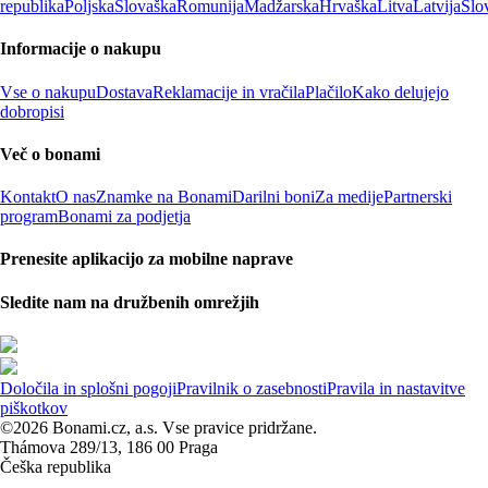
republika
Poljska
Slovaška
Romunija
Madžarska
Hrvaška
Litva
Latvija
Slo
Informacije o nakupu
Vse o nakupu
Dostava
Reklamacije in vračila
Plačilo
Kako delujejo
dobropisi
Več o bonami
Kontakt
O nas
Znamke na Bonami
Darilni boni
Za medije
Partnerski
program
Bonami za podjetja
Prenesite aplikacijo za mobilne naprave
Sledite nam na družbenih omrežjih
Določila in splošni pogoji
Pravilnik o zasebnosti
Pravila in nastavitve
piškotkov
©2026 Bonami.cz, a.s. Vse pravice pridržane.
Thámova 289/13, 186 00 Praga
Češka republika