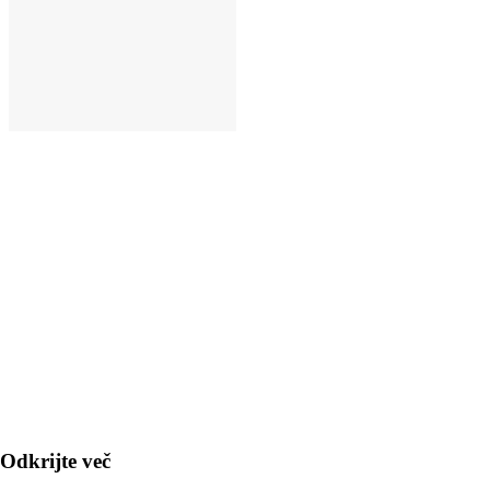
V KOŠARICO
Odkrijte več