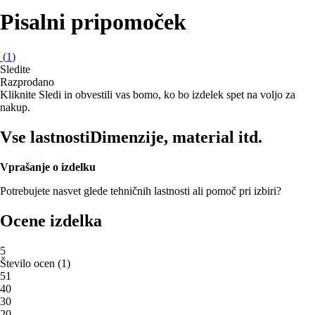
Pisalni pripomoček
(
1
)
Sledite
Razprodano
Kliknite Sledi in obvestili vas bomo, ko bo izdelek spet na voljo za
nakup.
Vse lastnosti
Dimenzije, material itd.
Vprašanje o izdelku
Potrebujete nasvet glede tehničnih lastnosti ali pomoč pri izbiri?
Ocene izdelka
5
Število ocen
(
1
)
5
1
4
0
3
0
2
0