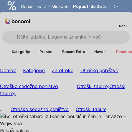
Bonami Extra × Micadoni |
Popusti do 25 % →
Menu
Kategorije
Prostor
Bonami Extra
Navdih
Posebne 
Domov
Kategorije
Za otroke
Otroško pohištvo
Otroško sedežno pohištvo
Otroški tabureji
Otroški
tabureji
...
Otroško sedežno pohištvo
Otroški tabureji
Prikaži galerijo