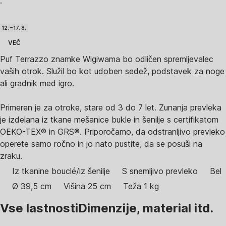
·
12. – 17. 8.
VEČ
Puf Terrazzo znamke Wigiwama bo odličen spremljevalec
vaših otrok. Služil bo kot udoben sedež, podstavek za noge
ali gradnik med igro.
Primeren je za otroke, stare od 3 do 7 let. Zunanja prevleka
je izdelana iz tkane mešanice bukle in šenilje s certifikatom
OEKO-TEX® in GRS®. Priporočamo, da odstranljivo prevleko
operete samo ročno in jo nato pustite, da se posuši na
zraku.
Iz tkanine bouclé/iz šenilje
S snemljivo prevleko
Bel
Ø 39,5 cm
Višina 25 cm
Teža 1 kg
Vse lastnosti
Dimenzije, material itd.