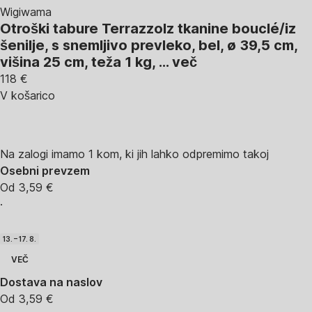
Wigiwama
Otroški tabure Terrazzo
Iz tkanine bouclé/iz
šenilje, s snemljivo prevleko, bel, ø 39,5 cm,
višina 25 cm, teža 1 kg
, …
več
118 €
V košarico
Na zalogi imamo 1 kom, ki jih lahko odpremimo takoj
Osebni prevzem
Od 3,59 €
·
13. – 17. 8.
VEČ
Dostava na naslov
Od 3,59 €