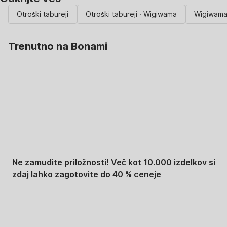
Otroški tabureji
Otroški tabureji · Wigiwama
Wigiwam
Trenutno na Bonami
Summer Sale:
popusti do -40 %
Ne zamudite priložnosti! Več kot 10.000 izdelkov si
zdaj lahko zagotovite do 40 % ceneje
Znižani zdelki za vrt