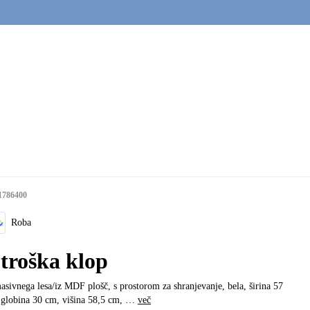
1786400
Roba
troška klop
asivnega lesa/iz MDF plošč, s prostorom za shranjevanje, bela, širina 57
globina 30 cm, višina 58,5 cm
, …
več