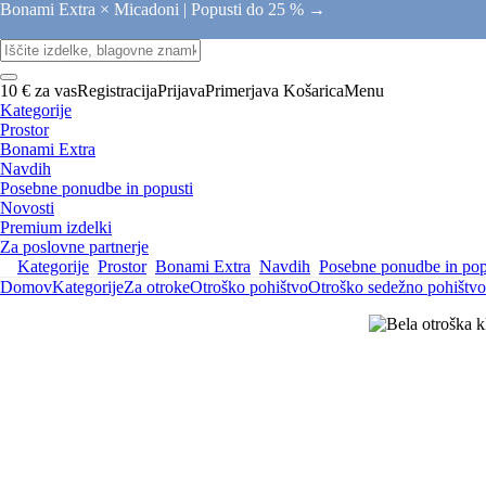
Bonami Extra × Micadoni |
Popusti do 25 % →
10 € za vas
Registracija
Prijava
Primerjava
Košarica
Menu
Kategorije
Prostor
Bonami Extra
Navdih
Posebne ponudbe in popusti
Novosti
Premium izdelki
Za poslovne partnerje
Kategorije
Prostor
Bonami Extra
Navdih
Posebne ponudbe in pop
Domov
Kategorije
Za otroke
Otroško pohištvo
Otroško sedežno pohištvo