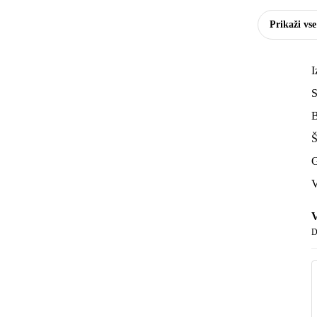
Prikaži vs
I
S
B
Š
G
V
V
D