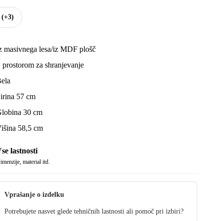
e
(+3)
z masivnega lesa/iz MDF plošč
 prostorom za shranjevanje
ela
irina 57 cm
lobina 30 cm
išina 58,5 cm
se lastnosti
imenzije, material itd.
Vprašanje o izdelku
Potrebujete nasvet glede tehničnih lastnosti ali pomoč pri izbiri?