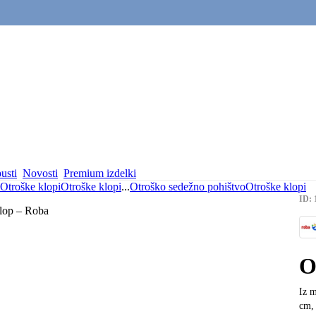
usti
Novosti
Premium izdelki
Otroške klopi
Otroške klopi
...
Otroško sedežno pohištvo
Otroške klopi
ID: 
O
Iz m
cm, 