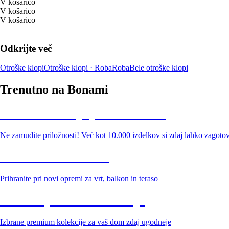
V košarico
V košarico
V košarico
Odkrijte več
Otroške klopi
Otroške klopi · Roba
Roba
Bele otroške klopi
Trenutno na Bonami
Summer Sale: popusti do -40 %
Ne zamudite priložnosti! Več kot 10.000 izdelkov si zdaj lahko zagoto
Znižani zdelki za vrt
Prihranite pri novi opremi za vrt, balkon in teraso
Znižane premium kolekcije
Izbrane premium kolekcije za vaš dom zdaj ugodneje