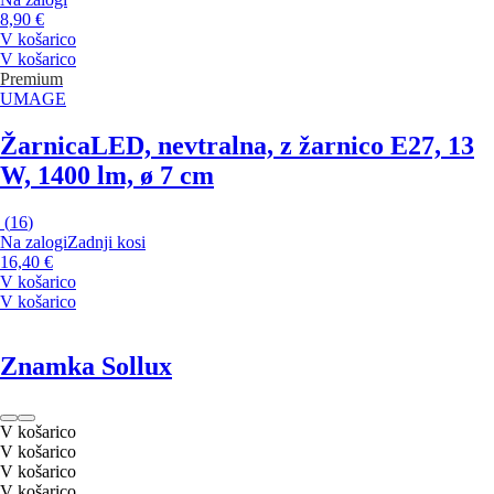
8,90 €
V košarico
V košarico
Premium
UMAGE
Žarnica
LED, nevtralna, z žarnico E27, 13
W, 1400 lm, ø 7 cm
(
16
)
Na zalogi
Zadnji kosi
16,40 €
V košarico
V košarico
Znamka Sollux
V košarico
V košarico
V košarico
V košarico