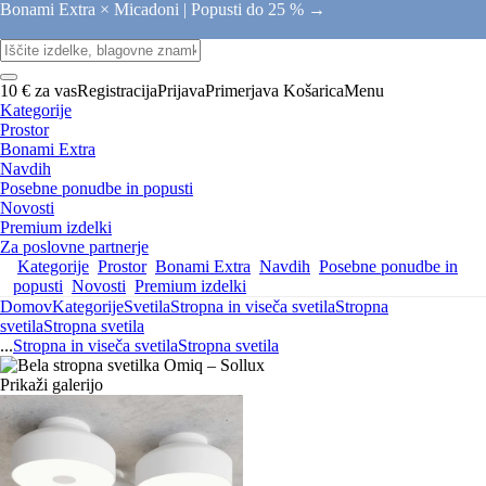
Bonami Extra × Micadoni |
Popusti do 25 % →
10 € za vas
Registracija
Prijava
Primerjava
Košarica
Menu
Kategorije
Prostor
Bonami Extra
Navdih
Posebne ponudbe in popusti
Novosti
Premium izdelki
Za poslovne partnerje
Kategorije
Prostor
Bonami Extra
Navdih
Posebne ponudbe in
popusti
Novosti
Premium izdelki
Domov
Kategorije
Svetila
Stropna in viseča svetila
Stropna
svetila
Stropna svetila
...
Stropna in viseča svetila
Stropna svetila
Prikaži galerijo