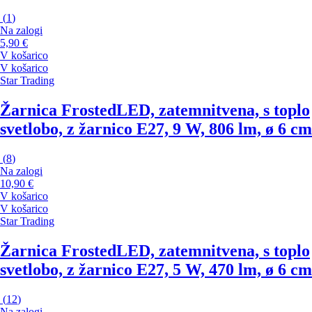
(
1
)
Na zalogi
5,90 €
V košarico
V košarico
Star Trading
Žarnica Frosted
LED, zatemnitvena, s toplo
svetlobo, z žarnico E27, 9 W, 806 lm, ø 6 cm
(
8
)
Na zalogi
10,90 €
V košarico
V košarico
Star Trading
Žarnica Frosted
LED, zatemnitvena, s toplo
svetlobo, z žarnico E27, 5 W, 470 lm, ø 6 cm
(
12
)
Na zalogi