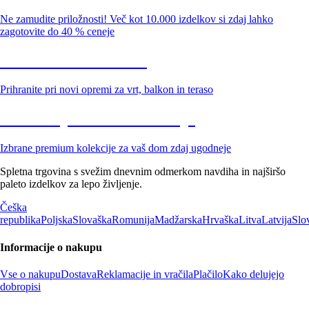
Ne zamudite priložnosti! Več kot 10.000 izdelkov si zdaj lahko
zagotovite do 40 % ceneje
Znižani zdelki za vrt
Prihranite pri novi opremi za vrt, balkon in teraso
Znižane premium kolekcije
Izbrane premium kolekcije za vaš dom zdaj ugodneje
Spletna trgovina s svežim dnevnim odmerkom navdiha in najširšo
paleto izdelkov za lepo življenje.
Češka
republika
Poljska
Slovaška
Romunija
Madžarska
Hrvaška
Litva
Latvija
Slo
Informacije o nakupu
Vse o nakupu
Dostava
Reklamacije in vračila
Plačilo
Kako delujejo
dobropisi