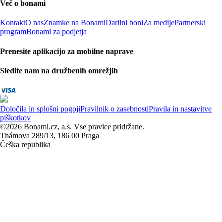
Več o bonami
Kontakt
O nas
Znamke na Bonami
Darilni boni
Za medije
Partnerski
program
Bonami za podjetja
Prenesite aplikacijo za mobilne naprave
Sledite nam na družbenih omrežjih
Določila in splošni pogoji
Pravilnik o zasebnosti
Pravila in nastavitve
piškotkov
©2026 Bonami.cz, a.s. Vse pravice pridržane.
Thámova 289/13, 186 00 Praga
Češka republika