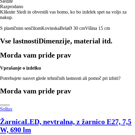
Sledite
Razprodano
Kliknite Sledi in obvestili vas bomo, ko bo izdelek spet na voljo za
nakup.
S plastičnim senčilom
Kovinska
Bela
Ø 30 cm
Višina 15 cm
Vse lastnosti
Dimenzije, material itd.
Morda vam pride prav
Vprašanje o izdelku
Potrebujete nasvet glede tehničnih lastnosti ali pomoč pri izbiri?
Morda vam pride prav
Sollux
Žarnica
LED, nevtralna, z žarnico E27, 7,5
W, 690 lm