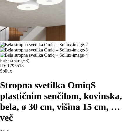
Prikaži vse
(+8)
ID: 1795518
Sollux
Stropna svetilka Omiq
S
plastičnim senčilom, kovinska,
bela, ø 30 cm, višina 15 cm
, …
več