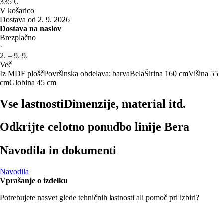
335 €
V košarico
Dostava od 2. 9. 2026
Dostava na naslov
Brezplačno
·
2. – 9. 9.
Več
Iz MDF plošč
Površinska obdelava: barva
Bela
Širina 160 cm
Višina 55
cm
Globina 45 cm
Vse lastnosti
Dimenzije, material itd.
Odkrijte celotno ponudbo linije Bera
Navodila in dokumenti
Navodila
Vprašanje o izdelku
Potrebujete nasvet glede tehničnih lastnosti ali pomoč pri izbiri?