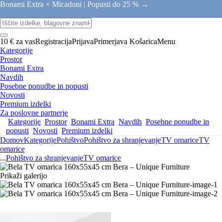
Bonami Extra × Micadoni |
Popusti do 25 % →
10 € za vas
Registracija
Prijava
Primerjava
Košarica
Menu
Kategorije
Prostor
Bonami Extra
Navdih
Posebne ponudbe in popusti
Novosti
Premium izdelki
Za poslovne partnerje
Kategorije
Prostor
Bonami Extra
Navdih
Posebne ponudbe in
popusti
Novosti
Premium izdelki
Domov
Kategorije
Pohištvo
Pohištvo za shranjevanje
TV omarice
TV
omarice
...
Pohištvo za shranjevanje
TV omarice
Prikaži galerijo