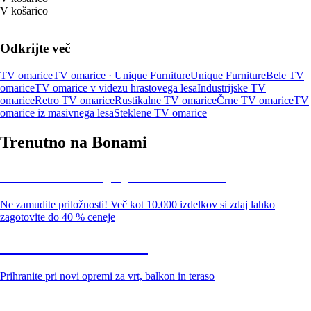
V košarico
Odkrijte več
TV omarice
TV omarice · Unique Furniture
Unique Furniture
Bele TV
omarice
TV omarice v videzu hrastovega lesa
Industrijske TV
omarice
Retro TV omarice
Rustikalne TV omarice
Črne TV omarice
TV
omarice iz masivnega lesa
Steklene TV omarice
Trenutno na Bonami
Summer Sale: popusti do -40 %
Ne zamudite priložnosti! Več kot 10.000 izdelkov si zdaj lahko
zagotovite do 40 % ceneje
Znižani zdelki za vrt
Prihranite pri novi opremi za vrt, balkon in teraso
Znižane premium kolekcije