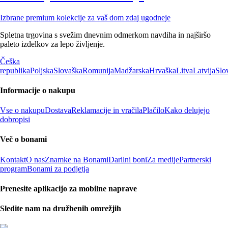
Izbrane premium kolekcije za vaš dom zdaj ugodneje
Spletna trgovina s svežim dnevnim odmerkom navdiha in najširšo
paleto izdelkov za lepo življenje.
Češka
republika
Poljska
Slovaška
Romunija
Madžarska
Hrvaška
Litva
Latvija
Slo
Informacije o nakupu
Vse o nakupu
Dostava
Reklamacije in vračila
Plačilo
Kako delujejo
dobropisi
Več o bonami
Kontakt
O nas
Znamke na Bonami
Darilni boni
Za medije
Partnerski
program
Bonami za podjetja
Prenesite aplikacijo za mobilne naprave
Sledite nam na družbenih omrežjih