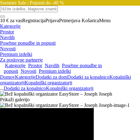
Summer Sale |
Popusti do -40 %
10 € za vas
Registracija
Prijava
Primerjava
Košarica
Menu
Kategorije
Prostor
Navdih
Posebne ponudbe in popusti
Novosti
Premium izdelki
Za poslovne partnerje
Kategorije
Prostor
Navdih
Posebne ponudbe in
popusti
Novosti
Premium izdelki
Domov
Kategorije
Dodatki za dom
Dodatki za kopalnico
Kopalniški
organizatorji
Kopalniški organizatorji
...
Dodatki za kopalnico
Kopalniški organizatorji
Prikaži galerijo