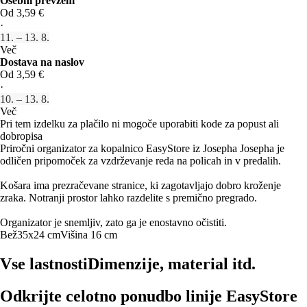
Osebni prevzem
Od 3,59 €
·
11. – 13. 8.
Več
Dostava na naslov
Od 3,59 €
·
10. – 13. 8.
Več
Pri tem izdelku za plačilo ni mogoče uporabiti kode za popust ali
dobropisa
Priročni organizator za kopalnico EasyStore iz Josepha Josepha je
odličen pripomoček za vzdrževanje reda na policah in v predalih.
Košara ima prezračevane stranice, ki zagotavljajo dobro kroženje
zraka. Notranji prostor lahko razdelite s premično pregrado.
Organizator je snemljiv, zato ga je enostavno očistiti.
Bež
35x24 cm
Višina 16 cm
Vse lastnosti
Dimenzije, material itd.
Odkrijte celotno ponudbo linije EasyStore