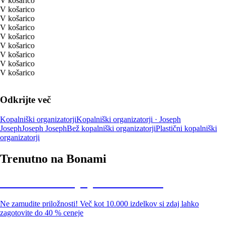
V košarico
V košarico
V košarico
V košarico
V košarico
V košarico
V košarico
V košarico
V košarico
Odkrijte več
Kopalniški organizatorji
Kopalniški organizatorji · Joseph
Joseph
Joseph Joseph
Bež kopalniški organizatorji
Plastični kopalniški
organizatorji
Trenutno na Bonami
Summer Sale: popusti do -40 %
Ne zamudite priložnosti! Več kot 10.000 izdelkov si zdaj lahko
zagotovite do 40 % ceneje