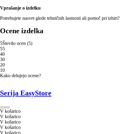
Vprašanje o izdelku
Potrebujete nasvet glede tehničnih lastnosti ali pomoč pri izbiri?
Ocene izdelka
5
Število ocen
(
5
)
5
5
4
0
3
0
2
0
1
0
Kako delujejo ocene?
Serija EasyStore
V košarico
V košarico
V košarico
V košarico
V košarico