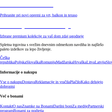
Znižani zdelki za vrt
Prihranite pri novi opremi za vrt, balkon in teraso
Znižane premium kolekcije
Izbrane premium kolekcije za vaš dom zdaj ugodneje
Spletna trgovina s svežim dnevnim odmerkom navdiha in najširšo
paleto izdelkov za lepo življenje.
Češka
republika
Poljska
Slovaška
Romunija
Madžarska
Hrvaška
Litva
Latvija
Slo
Informacije o nakupu
Vse o nakupu
Dostava
Reklamacije in vračila
Plačilo
Kako delujejo
dobropisi
Več o bonami
Kontakt
O nas
Znamke na Bonami
Darilni boni
Za medije
Partnerski
program
Bonami za podjetja