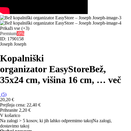
Prikaži vse
(+3)
Premium
-9%
ID: 1790158
Joseph Joseph
Kopalniški
organizator EasyStore
Bež,
35x24 cm, višina 16 cm
, …
več
(
5
)
20,20 €
Prejšnja cena:
22,40 €
Prihranite 2,20 €
V košarico
Na zalogi > 5 kosov, ki jih lahko odpremimo takoj
Na zalogi,
dostavimo takoj