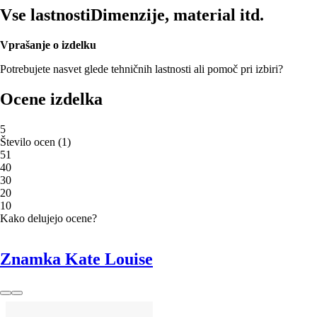
Vse lastnosti
Dimenzije, material itd.
Vprašanje o izdelku
Potrebujete nasvet glede tehničnih lastnosti ali pomoč pri izbiri?
Ocene izdelka
5
Število ocen
(
1
)
5
1
4
0
3
0
2
0
1
0
Kako delujejo ocene?
Znamka Kate Louise