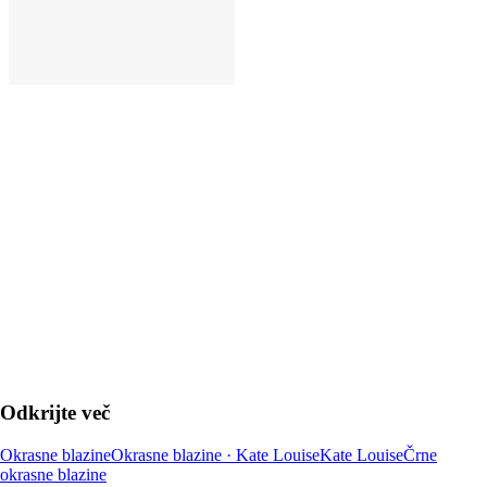
V KOŠARICO
Odkrijte več
Okrasne blazine
Okrasne blazine · Kate Louise
Kate Louise
Črne
okrasne blazine