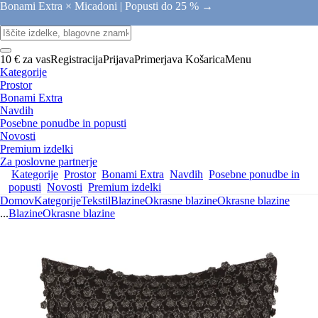
Bonami Extra × Micadoni |
Popusti do 25 % →
10 € za vas
Registracija
Prijava
Primerjava
Košarica
Menu
Kategorije
Prostor
Bonami Extra
Navdih
Posebne ponudbe in popusti
Novosti
Premium izdelki
Za poslovne partnerje
Kategorije
Prostor
Bonami Extra
Navdih
Posebne ponudbe in
popusti
Novosti
Premium izdelki
Domov
Kategorije
Tekstil
Blazine
Okrasne blazine
Okrasne blazine
...
Blazine
Okrasne blazine