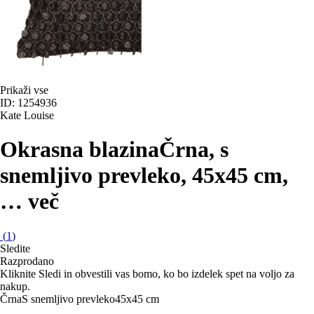
Prikaži vse
ID: 1254936
Kate Louise
Okrasna blazina
Črna, s
snemljivo prevleko, 45x45 cm
,
…
več
(
1
)
Sledite
Razprodano
Kliknite Sledi in obvestili vas bomo, ko bo izdelek spet na voljo za
nakup.
Črna
S snemljivo prevleko
45x45 cm