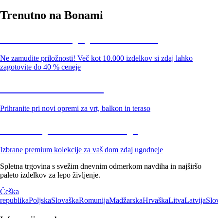
Trenutno na Bonami
Summer Sale: popusti do -40 %
Ne zamudite priložnosti! Več kot 10.000 izdelkov si zdaj lahko
zagotovite do 40 % ceneje
Znižani zdelki za vrt
Prihranite pri novi opremi za vrt, balkon in teraso
Znižane premium kolekcije
Izbrane premium kolekcije za vaš dom zdaj ugodneje
Spletna trgovina s svežim dnevnim odmerkom navdiha in najširšo
paleto izdelkov za lepo življenje.
Češka
republika
Poljska
Slovaška
Romunija
Madžarska
Hrvaška
Litva
Latvija
Slo