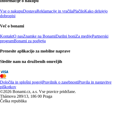
Informacije o nakupu
Vse o nakupu
Dostava
Reklamacije in vračila
Plačilo
Kako delujejo
dobropisi
Več o bonami
Kontakt
O nas
Znamke na Bonami
Darilni boni
Za medije
Partnerski
program
Bonami za podjetja
Prenesite aplikacijo za mobilne naprave
Sledite nam na družbenih omrežjih
Določila in splošni pogoji
Pravilnik o zasebnosti
Pravila in nastavitve
piškotkov
©2026 Bonami.cz, a.s. Vse pravice pridržane.
Thámova 289/13, 186 00 Praga
Češka republika