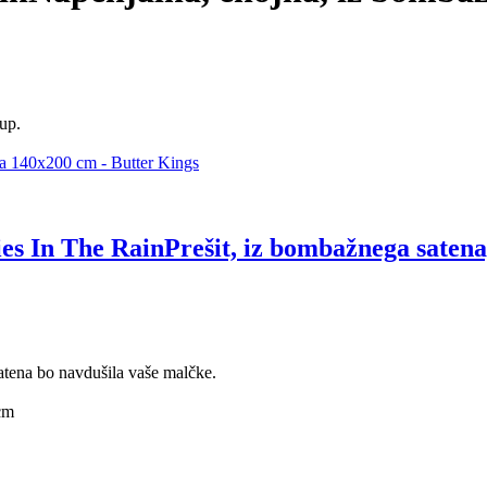
kup.
ies In The Rain
Prešit, iz bombažnega satena
atena bo navdušila vaše malčke.
cm