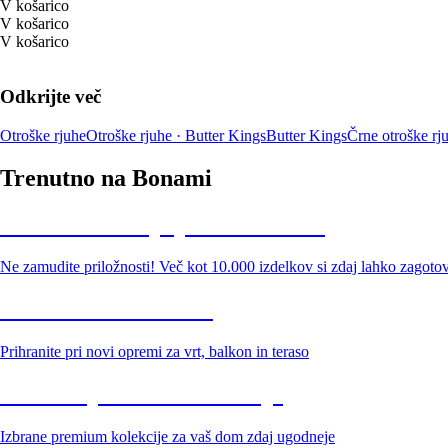
V košarico
V košarico
V košarico
Odkrijte več
Otroške rjuhe
Otroške rjuhe · Butter Kings
Butter Kings
Črne otroške rj
Trenutno na Bonami
Summer Sale: popusti do -40 %
Ne zamudite priložnosti! Več kot 10.000 izdelkov si zdaj lahko zagoto
Znižani zdelki za vrt
Prihranite pri novi opremi za vrt, balkon in teraso
Znižane premium kolekcije
Izbrane premium kolekcije za vaš dom zdaj ugodneje