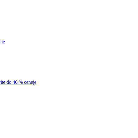
uhe
vite do 40 % ceneje