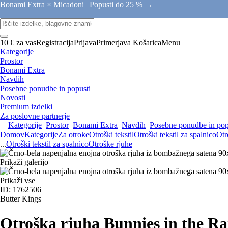
Bonami Extra × Micadoni |
Popusti do 25 % →
10 € za vas
Registracija
Prijava
Primerjava
Košarica
Menu
Kategorije
Prostor
Bonami Extra
Navdih
Posebne ponudbe in popusti
Novosti
Premium izdelki
Za poslovne partnerje
Kategorije
Prostor
Bonami Extra
Navdih
Posebne ponudbe in pop
Domov
Kategorije
Za otroke
Otroški tekstil
Otroški tekstil za spalnico
Otr
...
Otroški tekstil za spalnico
Otroške rjuhe
Prikaži galerijo
Prikaži vse
ID: 1762506
Butter Kings
Otroška rjuha Bunnies in the Ra