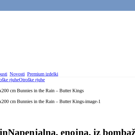
usti
Novosti
Premium izdelki
oške rjuhe
Otroške rjuhe
in
Napenjalna, enojna, iz bombaž