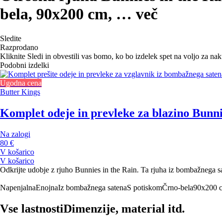
bela, 90x200 cm
, …
več
Sledite
Razprodano
Kliknite Sledi in obvestili vas bomo, ko bo izdelek spet na voljo za na
Podobni izdelki
Ugodna cena
Butter Kings
Komplet odeje in prevleke za blazino Bunn
Na zalogi
80 €
V košarico
V košarico
Odkrijte udobje z rjuho Bunnies in the Rain. Ta rjuha iz bombažnega s
Napenjalna
Enojna
Iz bombažnega satena
S potiskom
Črno-bela
90x200 
Vse lastnosti
Dimenzije, material itd.