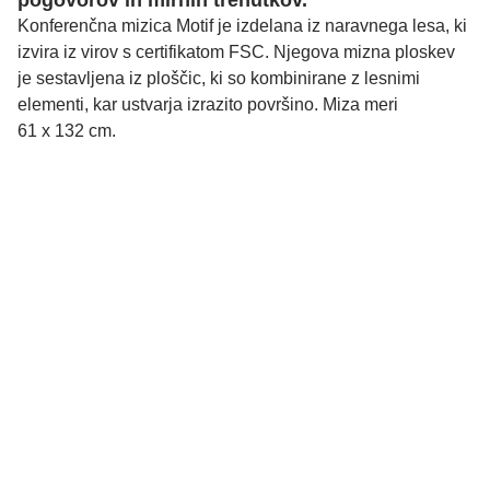
pogovorov in mirnih trenutkov.
Konferenčna mizica Motif je izdelana iz naravnega lesa, ki
izvira iz virov s certifikatom FSC. Njegova mizna ploskev
je sestavljena iz ploščic, ki so kombinirane z lesnimi
elementi, kar ustvarja izrazito površino. Miza meri
61 x 132 cm.