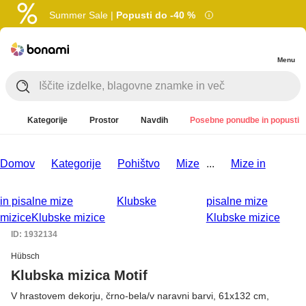
Summer Sale |
Popusti do -40 %
Menu
Kategorije
Prostor
Navdih
Posebne ponudbe in popusti
Domov
Kategorije
Pohištvo
Mize
...
Mize in
in pisalne mize
Klubske
pisalne mize
mizice
Klubske mizice
Klubske mizice
ID: 1932134
Hübsch
Klubska mizica Motif
V hrastovem dekorju, črno-bela/v naravni barvi, 61x132 cm,