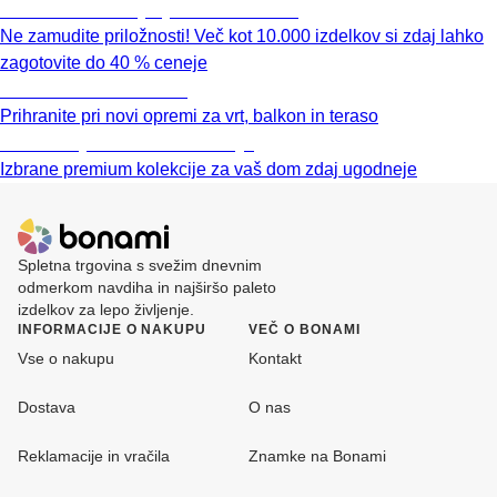
Summer Sale: popusti do -40 %
Ne zamudite priložnosti! Več kot 10.000 izdelkov si zdaj lahko
zagotovite do 40 % ceneje
Znižani zdelki za vrt
Prihranite pri novi opremi za vrt, balkon in teraso
Znižane premium kolekcije
Izbrane premium kolekcije za vaš dom zdaj ugodneje
Spletna trgovina s svežim dnevnim
odmerkom navdiha in najširšo paleto
izdelkov za lepo življenje.
INFORMACIJE O NAKUPU
VEČ O BONAMI
Vse o nakupu
Kontakt
Dostava
O nas
Reklamacije in vračila
Znamke na Bonami