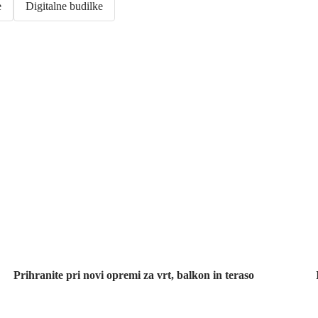
e
Digitalne budilke
Znižani zdelki za
vrt
Prihranite pri novi opremi za vrt, balkon in teraso