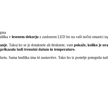
pisa
udilka v
lesenem dekorju
z zaslonom LED bo na vaši nočni omarici izgled
kanje
. Takoj ko se je dotaknete ali tlesknete, vam
pokaže, koliko je ur
prikazala tudi trenutni datum in temperaturo
.
aketu. Sama budilka ima tri nastavitve. Tako bo iz postelje potegnila tu