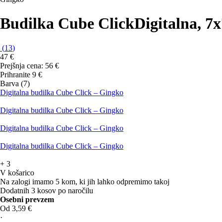
Budilka Cube Click
Digitalna, 7
(
13
)
47 €
Prejšnja cena:
56 €
Prihranite 9 €
Barva (7)
Digitalna budilka Cube Click – Gingko
Digitalna budilka Cube Click – Gingko
Digitalna budilka Cube Click – Gingko
Digitalna budilka Cube Click – Gingko
+
3
V košarico
Na zalogi imamo 5 kom, ki jih lahko odpremimo takoj
Dodatnih 3 kosov po naročilu
Osebni prevzem
Od 3,59 €
·