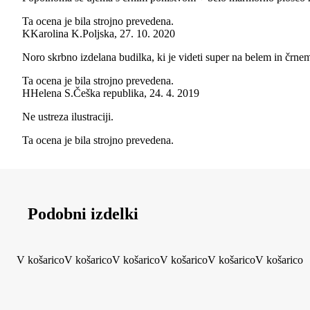
Ta ocena je bila strojno prevedena.
K
Karolina K.
Poljska
,
27. 10. 2020
Noro skrbno izdelana budilka, ki je videti super na belem in črnem
Ta ocena je bila strojno prevedena.
H
Helena S.
Češka republika
,
24. 4. 2019
Ne ustreza ilustraciji.
Ta ocena je bila strojno prevedena.
Podobni izdelki
V košarico
V košarico
V košarico
V košarico
V košarico
V košarico