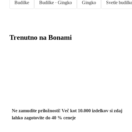
Budilke
Budilke · Gingko
Gingko
Svetle budilk
Trenutno na Bonami
Summer Sale:
popusti do -40 %
Ne zamudite priložnosti! Več kot 10.000 izdelkov si zdaj
lahko zagotovite do 40 % ceneje