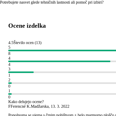
Potrebujete nasvet glede tehničnih lastnosti ali pomoč pri izbiri?
Ocene izdelka
4.5
Število ocen
(
13
)
5
8
4
4
3
1
2
0
1
0
Kako delujejo ocene?
F
Ferencné K.
Madžarska
,
13. 3. 2022
Popolnoma se ujema s črnim pohištvom + belo marmorno ploščo na