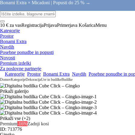
Bonami Extra × Micadoni |
Popusti do 25 % →
10 € za vas
Registracija
Prijava
Primerjava
Košarica
Menu
Kategorije
Prostor
Bonami Extra
Navdih
Posebne ponudbe in popusti
Novosti
Premium izdelki
Za poslovne partnerje
Kategorije
Prostor
Bonami Extra
Navdih
Posebne ponudbe in pop
Domov
Kategorije
Dekoracija
Ure in budilke
Budilke
Prikaži galerijo
Prikaži vse
(+2)
Premium
-16%
Zadnji kosi
ID: 713776
Gingko