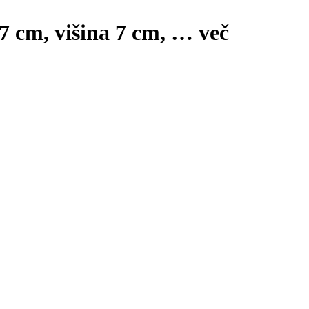
x7 cm, višina 7 cm
, …
več