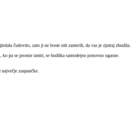
ala čudovito, zato ji ne boste niti zamerili, da vas je zjutraj zbudila.
a
, ko pa se prostor umiri, se budilka samodejno ponovno ugasne.
di največje zaspančke.