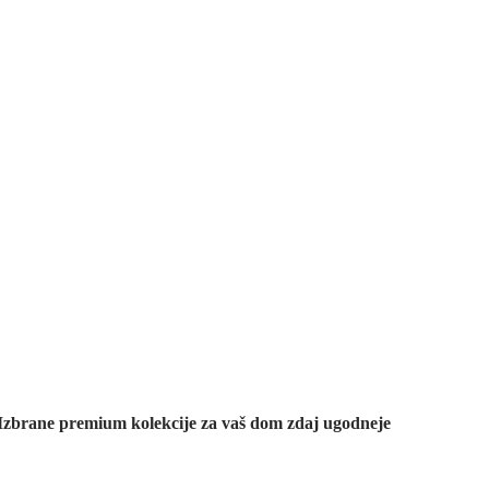
Znižane
premium
kolekcije
Izbrane premium kolekcije za vaš dom zdaj ugodneje