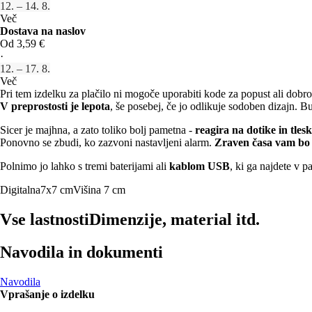
12. – 14. 8.
Več
Dostava na naslov
Od 3,59 €
·
12. – 17. 8.
Več
Pri tem izdelku za plačilo ni mogoče uporabiti kode za popust ali dobro
V preprostosti je lepota
, še posebej, če jo odlikuje sodoben dizajn. B
Sicer je majhna, a zato toliko bolj pametna -
reagira na dotike in tles
Ponovno se zbudi, ko zazvoni nastavljeni alarm.
Zraven časa vam bo 
Polnimo jo lahko s tremi baterijami ali
kablom USB
, ki ga najdete v p
Digitalna
7x7 cm
Višina 7 cm
Vse lastnosti
Dimenzije, material itd.
Navodila in dokumenti
Navodila
Vprašanje o izdelku