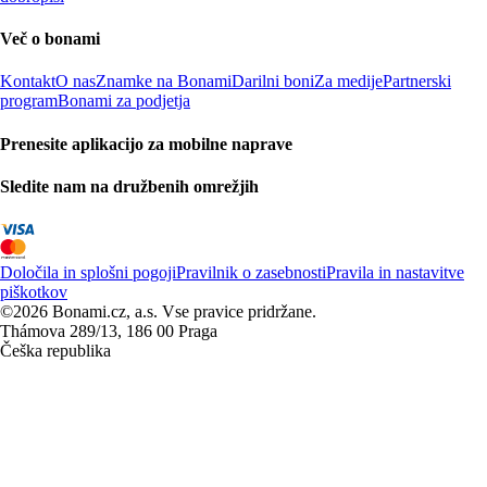
Več o bonami
Kontakt
O nas
Znamke na Bonami
Darilni boni
Za medije
Partnerski
program
Bonami za podjetja
Prenesite aplikacijo za mobilne naprave
Sledite nam na družbenih omrežjih
Določila in splošni pogoji
Pravilnik o zasebnosti
Pravila in nastavitve
piškotkov
©2026 Bonami.cz, a.s. Vse pravice pridržane.
Thámova 289/13, 186 00 Praga
Češka republika