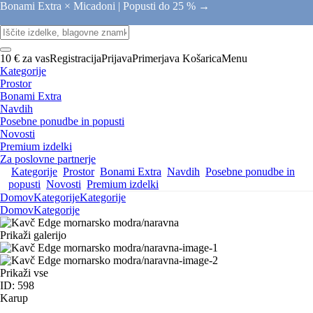
Bonami Extra × Micadoni |
Popusti do 25 % →
10 € za vas
Registracija
Prijava
Primerjava
Košarica
Menu
Kategorije
Prostor
Bonami Extra
Navdih
Posebne ponudbe in popusti
Novosti
Premium izdelki
Za poslovne partnerje
Kategorije
Prostor
Bonami Extra
Navdih
Posebne ponudbe in
popusti
Novosti
Premium izdelki
Domov
Kategorije
Kategorije
Domov
Kategorije
Prikaži galerijo
Prikaži vse
ID: 598
Karup