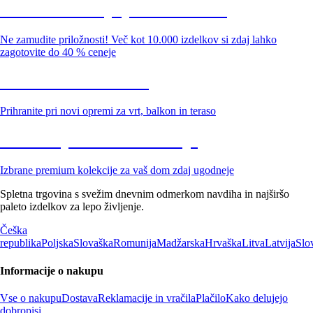
Summer Sale: popusti do -40 %
Ne zamudite priložnosti! Več kot 10.000 izdelkov si zdaj lahko
zagotovite do 40 % ceneje
Znižani zdelki za vrt
Prihranite pri novi opremi za vrt, balkon in teraso
Znižane premium kolekcije
Izbrane premium kolekcije za vaš dom zdaj ugodneje
Spletna trgovina s svežim dnevnim odmerkom navdiha in najširšo
paleto izdelkov za lepo življenje.
Češka
republika
Poljska
Slovaška
Romunija
Madžarska
Hrvaška
Litva
Latvija
Slo
Informacije o nakupu
Vse o nakupu
Dostava
Reklamacije in vračila
Plačilo
Kako delujejo
dobropisi