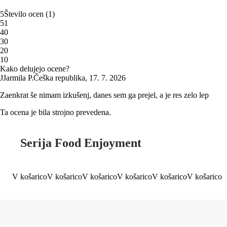
5
Število ocen
(
1
)
5
1
4
0
3
0
2
0
1
0
Kako delujejo ocene?
J
Jarmila P.
Češka republika
,
17. 7. 2026
Zaenkrat še nimam izkušenj, danes sem ga prejel, a je res zelo lep
Ta ocena je bila strojno prevedena.
Serija Food Enjoyment
V košarico
V košarico
V košarico
V košarico
V košarico
V košarico