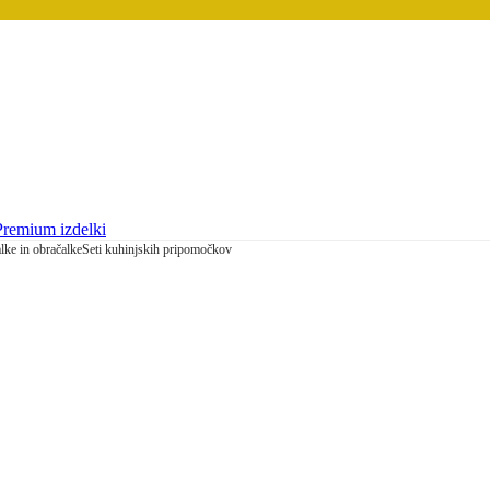
Premium izdelki
lke in obračalke
Seti kuhinjskih pripomočkov