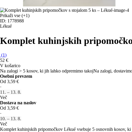
Prikaži vse
(+1)
ID: 1778988
Lékué
Komplet kuhinjskih pripomočk
(
1
)
52 €
V košarico
Na zalogi > 5 kosov, ki jih lahko odpremimo takoj
Na zalogi, dostavimo
Osebni prevzem
Od 3,59 €
·
11. – 13. 8.
Več
Dostava na naslov
Od 3,59 €
·
10. – 13. 8.
Več
Komplet kuhinjskih pripomočkov Lékué vsebuje 5 osnovnih kosov, ki jih 