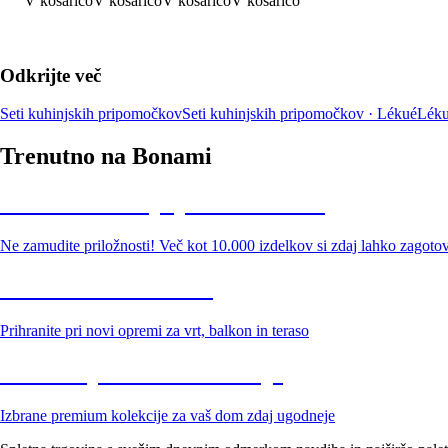
V košarico
V košarico
V košarico
V košarico
Odkrijte več
Seti kuhinjskih pripomočkov
Seti kuhinjskih pripomočkov · Lékué
Lék
Trenutno na Bonami
Summer Sale: popusti do -40 %
Ne zamudite priložnosti! Več kot 10.000 izdelkov si zdaj lahko zagoto
Znižani zdelki za vrt
Prihranite pri novi opremi za vrt, balkon in teraso
Znižane premium kolekcije
Izbrane premium kolekcije za vaš dom zdaj ugodneje