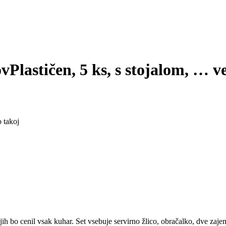
ov
Plastičen, 5 ks, s stojalom
, …
v
 takoj
bo cenil vsak kuhar. Set vsebuje servirno žlico, obračalko, dve zajemal