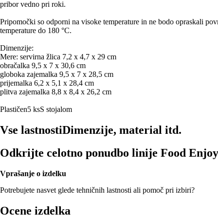
pribor vedno pri roki.
Pripomočki so odporni na visoke temperature in ne bodo opraskali površ
temperature do 180 °C.
Dimenzije:
Mere: servirna žlica 7,2 x 4,7 x 29 cm
obračalka 9,5 x 7 x 30,6 cm
globoka zajemalka 9,5 x 7 x 28,5 cm
prijemalka 6,2 x 5,1 x 28,4 cm
plitva zajemalka 8,8 x 8,4 x 26,2 cm
Plastičen
5 ks
S stojalom
Vse lastnosti
Dimenzije, material itd.
Odkrijte celotno ponudbo linije Food Enjo
Vprašanje o izdelku
Potrebujete nasvet glede tehničnih lastnosti ali pomoč pri izbiri?
Ocene izdelka