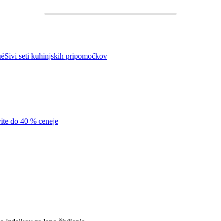
ué
Sivi seti kuhinjskih pripomočkov
vite do 40 % ceneje