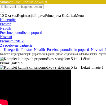
Summer Sale |
Popusti do -40 %
10 € za vas
Registracija
Prijava
Primerjava
Košarica
Menu
Kategorije
Prostor
Navdih
Posebne ponudbe in popusti
Novosti
Premium izdelki
Za poslovne partnerje
Kategorije
Prostor
Navdih
Posebne ponudbe in popusti
Novosti
Domov
Kategorije
Kuhinjski pripomočki in jedilni pribor
Gospodinjski izdelki
Kuhalnice, zajema
Prikaži galerijo