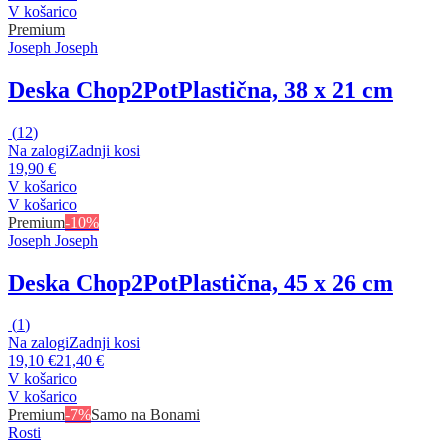
V košarico
Premium
Joseph Joseph
Deska Chop2Pot
Plastična, 38 x 21 cm
(
12
)
Na zalogi
Zadnji kosi
19,90 €
V košarico
V košarico
Premium
-10%
Joseph Joseph
Deska Chop2Pot
Plastična, 45 x 26 cm
(
1
)
Na zalogi
Zadnji kosi
19,10 €
21,40 €
V košarico
V košarico
Premium
-7%
Samo na Bonami
Rosti