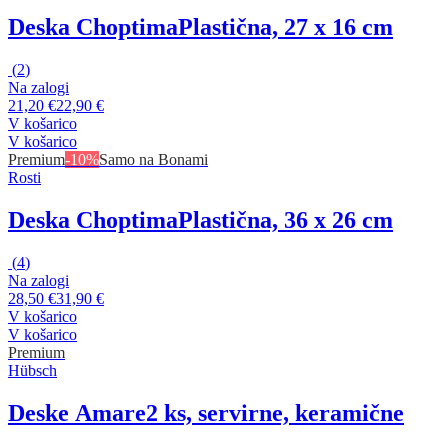
Deska Choptima
Plastična, 27 x 16 cm
(
2
)
Na zalogi
21,20 €
22,90 €
V košarico
V košarico
Premium
-10%
Samo na Bonami
Rosti
Deska Choptima
Plastična, 36 x 26 cm
(
4
)
Na zalogi
28,50 €
31,90 €
V košarico
V košarico
Premium
Hübsch
Deske Amare
2 ks, servirne, keramične