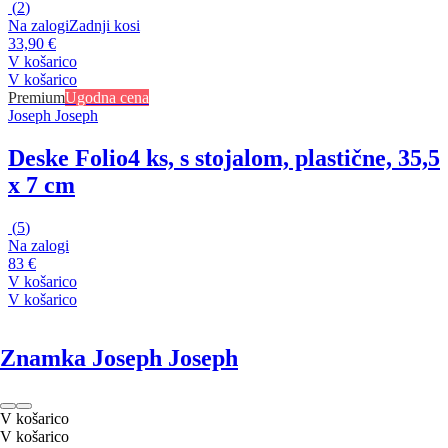
(
2
)
Na zalogi
Zadnji kosi
33,90 €
V košarico
V košarico
Premium
Ugodna cena
Joseph Joseph
Deske Folio
4 ks, s stojalom, plastične, 35,5
x 7 cm
(
5
)
Na zalogi
83 €
V košarico
V košarico
Znamka Joseph Joseph
V košarico
V košarico