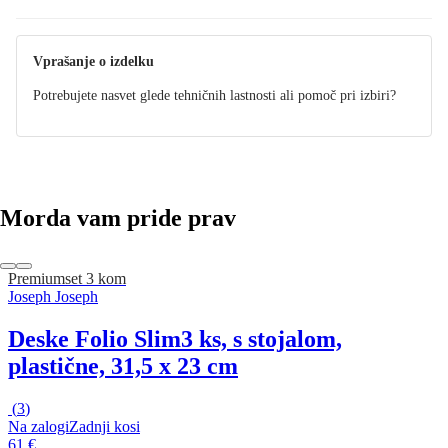
Vprašanje o izdelku
Potrebujete nasvet glede tehničnih lastnosti ali pomoč pri izbiri?
Morda vam pride prav
Premium
set 3 kom
Joseph Joseph
Deske Folio Slim
3 ks, s stojalom,
plastične, 31,5 x 23 cm
(
3
)
Na zalogi
Zadnji kosi
61 €