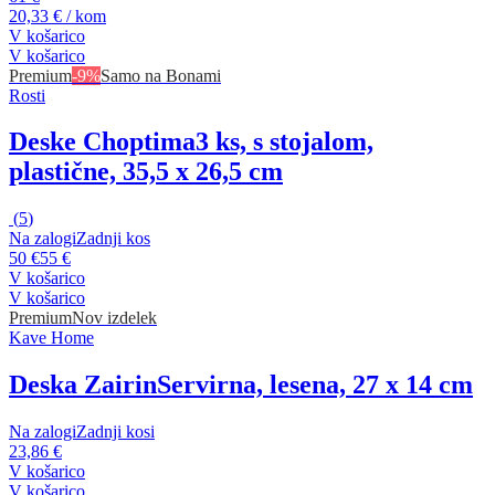
20,33 € / kom
V košarico
V košarico
Premium
-9%
Samo na Bonami
Rosti
Deske Choptima
3 ks, s stojalom,
plastične, 35,5 x 26,5 cm
(
5
)
Na zalogi
Zadnji kos
50 €
55 €
V košarico
V košarico
Premium
Nov izdelek
Kave Home
Deska Zairin
Servirna, lesena, 27 x 14 cm
Na zalogi
Zadnji kosi
23,86 €
V košarico
V košarico