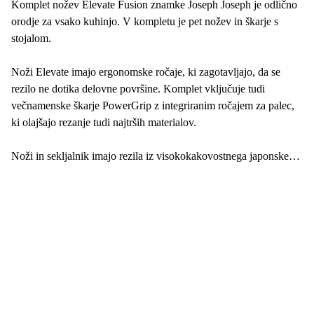
Komplet nožev Elevate Fusion znamke Joseph Joseph je odlično
orodje za vsako kuhinjo. V kompletu je pet nožev in škarje s
stojalom.
Noži Elevate imajo ergonomske ročaje, ki zagotavljajo, da se
rezilo ne dotika delovne površine. Komplet vključuje tudi
večnamenske škarje PowerGrip z integriranim ročajem za palec,
ki olajšajo rezanje tudi najtrših materialov.
Noži in sekljalnik imajo rezila iz visokokakovostnega japonskega
nerjavečega jekla. Blok za nože je izdelan iz bukovega lesa in ima
nedrseče nogice.