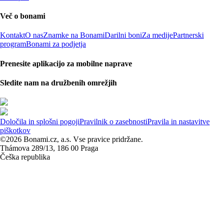
Več o bonami
Kontakt
O nas
Znamke na Bonami
Darilni boni
Za medije
Partnerski
program
Bonami za podjetja
Prenesite aplikacijo za mobilne naprave
Sledite nam na družbenih omrežjih
Določila in splošni pogoji
Pravilnik o zasebnosti
Pravila in nastavitve
piškotkov
©2026 Bonami.cz, a.s. Vse pravice pridržane.
Thámova 289/13, 186 00 Praga
Češka republika