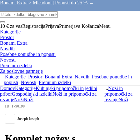
Bonami Extra × Micadoni |
Popusti do 25 % →
10 € za vas
Registracija
Prijava
Primerjava
Košarica
Menu
Kategorije
Prostor
Bonami Extra
Navdih
Posebne ponudbe in popusti
Novosti
Premium izdelki
Za poslovne partnerje
Kategorije
Prostor
Bonami Extra
Navdih
Posebne ponudbe in
popusti
Novosti
Premium izdelki
Domov
Kategorije
Kuhinjski pripomočki in jedilni
...
Noži in
pribor
Gospodinjski izdelki
Noži in pripomočki za
pripomočki za
rezanje
Noži
Noži
rezanje
Noži
ID: 1790190
Joseph Joseph
Komplet nožev s