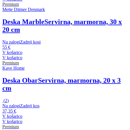
Premium
Mette Ditmer Denmark
Deska Marble
Servirna, marmorna, 30 x
20 cm
Na zalogi
Zadnji kosi
55 €
V košarico
V košarico
Premium
Kave Home
Deska Obar
Servirna, marmorna, 20 x 3
cm
(
2
)
Na zalogi
Zadnji kos
37,35 €
V košarico
V košarico
Premium