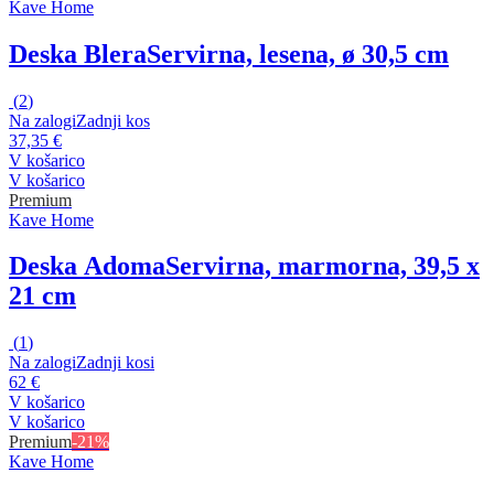
Kave Home
Deska Blera
Servirna, lesena, ø 30,5 cm
(
2
)
Na zalogi
Zadnji kos
37,35 €
V košarico
V košarico
Premium
Kave Home
Deska Adoma
Servirna, marmorna, 39,5 x
21 cm
(
1
)
Na zalogi
Zadnji kosi
62 €
V košarico
V košarico
Premium
-21%
Kave Home