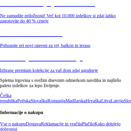
Summer Sale: popusti do -40 %
Ne zamudite priložnosti! Več kot 10.000 izdelkov si zdaj lahko
zagotovite do 40 % ceneje
Znižani zdelki za vrt
Prihranite pri novi opremi za vrt, balkon in teraso
Znižane premium kolekcije
Izbrane premium kolekcije za vaš dom zdaj ugodneje
Spletna trgovina s svežim dnevnim odmerkom navdiha in najširšo
paleto izdelkov za lepo življenje.
Češka
republika
Poljska
Slovaška
Romunija
Madžarska
Hrvaška
Litva
Latvija
Slo
Informacije o nakupu
Vse o nakupu
Dostava
Reklamacije in vračila
Plačilo
Kako delujejo
dobropisi