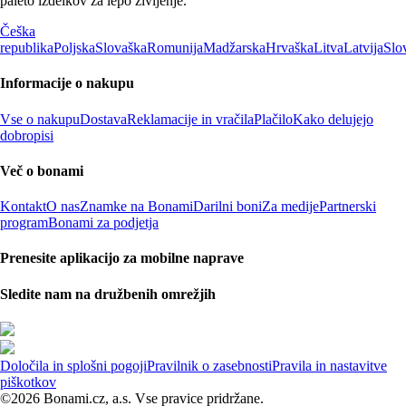
paleto izdelkov za lepo življenje.
Češka
republika
Poljska
Slovaška
Romunija
Madžarska
Hrvaška
Litva
Latvija
Slo
Informacije o nakupu
Vse o nakupu
Dostava
Reklamacije in vračila
Plačilo
Kako delujejo
dobropisi
Več o bonami
Kontakt
O nas
Znamke na Bonami
Darilni boni
Za medije
Partnerski
program
Bonami za podjetja
Prenesite aplikacijo za mobilne naprave
Sledite nam na družbenih omrežjih
Določila in splošni pogoji
Pravilnik o zasebnosti
Pravila in nastavitve
piškotkov
©2026 Bonami.cz, a.s. Vse pravice pridržane.