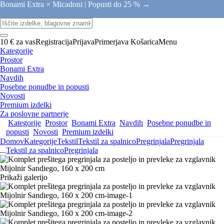
Bonami Extra × Micadoni |
Popusti do 25 % →
10 € za vas
Registracija
Prijava
Primerjava
Košarica
Menu
Kategorije
Prostor
Bonami Extra
Navdih
Posebne ponudbe in popusti
Novosti
Premium izdelki
Za poslovne partnerje
Kategorije
Prostor
Bonami Extra
Navdih
Posebne ponudbe in
popusti
Novosti
Premium izdelki
Domov
Kategorije
Tekstil
Tekstil za spalnico
Pregrinjala
Pregrinjala
...
Tekstil za spalnico
Pregrinjala
Prikaži galerijo