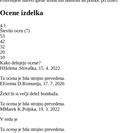
Potrebujete nasvet glede tehničnih lastnosti ali pomoč pri izbiri?
Ocene izdelka
4.1
Število ocen
(
7
)
5
3
4
2
3
2
2
0
1
0
Kako delujejo ocene?
H
Helena .
Slovaška
,
15. 4. 2022
Ta ocena je bila strojno prevedena.
E
Eremia D.
Romunija
,
17. 7. 2026
Želel bi si večji delež bombaža.
Ta ocena je bila strojno prevedena.
M
Marek K.
Poljska
,
19. 3. 2022
V redu je
Ta ocena je bila strojno prevedena.