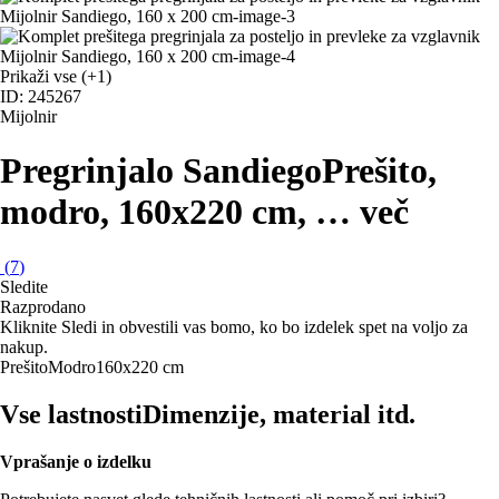
Prikaži vse
(+1)
ID: 245267
Mijolnir
Pregrinjalo Sandiego
Prešito,
modro, 160x220 cm
, …
več
(
7
)
Sledite
Razprodano
Kliknite Sledi in obvestili vas bomo, ko bo izdelek spet na voljo za
nakup.
Prešito
Modro
160x220 cm
Vse lastnosti
Dimenzije, material itd.
Vprašanje o izdelku