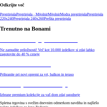
Odkrijte več
Pregrinjala
Pregrinjala · Mijolnir
Mijolnir
Modra pregrinjala
Pregrinjala
220x240
Pregrinjala 240x260
Prešita pregrinjala
Trenutno na Bonami
Summer Sale: popusti do -40 %
Ne zamudite priložnosti! Več kot 10.000 izdelkov si zdaj lahko
zagotovite do 40 % ceneje
Znižani zdelki za vrt
Prihranite pri novi opremi za vrt, balkon in teraso
Znižane premium kolekcije
Izbrane premium kolekcije za vaš dom zdaj ugodneje
Spletna trgovina s svežim dnevnim odmerkom navdiha in najširšo