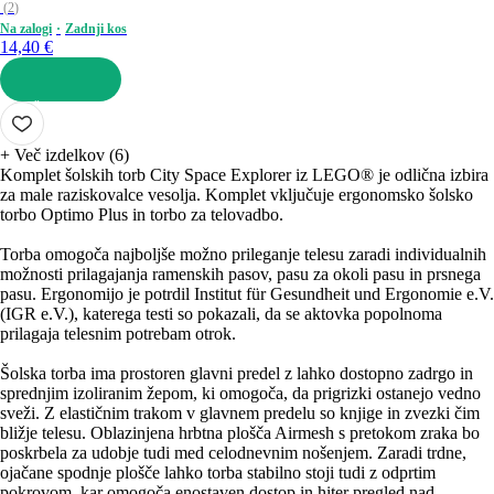
(
2
)
Na zalogi
Zadnji kos
14,40 €
V KOŠARICO
+
Več izdelkov (6)
Komplet šolskih torb City Space Explorer iz LEGO® je odlična izbira
za male raziskovalce vesolja. Komplet vključuje ergonomsko šolsko
torbo Optimo Plus in torbo za telovadbo.
Torba omogoča najboljše možno prileganje telesu zaradi individualnih
možnosti prilagajanja ramenskih pasov, pasu za okoli pasu in prsnega
pasu. Ergonomijo je potrdil Institut für Gesundheit und Ergonomie e.V.
(IGR e.V.), katerega testi so pokazali, da se aktovka popolnoma
prilagaja telesnim potrebam otrok.
Šolska torba ima prostoren glavni predel z lahko dostopno zadrgo in
sprednjim izoliranim žepom, ki omogoča, da prigrizki ostanejo vedno
sveži. Z elastičnim trakom v glavnem predelu so knjige in zvezki čim
bližje telesu. Oblazinjena hrbtna plošča Airmesh s pretokom zraka bo
poskrbela za udobje tudi med celodnevnim nošenjem. Zaradi trdne,
ojačane spodnje plošče lahko torba stabilno stoji tudi z odprtim
pokrovom, kar omogoča enostaven dostop in hiter pregled nad