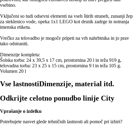
vsebino.
Vključeni so tudi odsevni elementi na vseh štirih straneh, zunanji žep
za steklenico vode, opeka 1x1 LEGO kot drsnik zadrge in notranja
imenska etiketa.
Vrečko za telovadbo je mogoče pripeti na vrh nahrbtnika in jo prav
tako odstraniti.
Dimenzije kompleta:
Šolska torba: 24 x 39,5 x 17 cm, prostornina 20 l in teža 919 g,
telovadna torba: 23 x 25 x 15 cm, prostornina 9 l in teža 105 g.
Volumen 20 l
Vse lastnosti
Dimenzije, material itd.
Odkrijte celotno ponudbo linije City
Vprašanje o izdelku
Potrebujete nasvet glede tehničnih lastnosti ali pomoč pri izbiri?