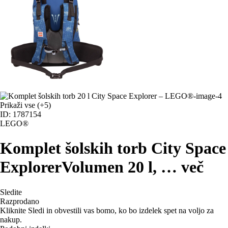
Prikaži vse
(+5)
ID: 1787154
LEGO®
Komplet šolskih torb City Space
Explorer
Volumen 20 l
, …
več
Sledite
Razprodano
Kliknite Sledi in obvestili vas bomo, ko bo izdelek spet na voljo za
nakup.