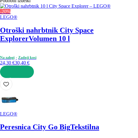
Podobni izdelki
-20%
LEGO®
Otroški nahrbtnik City Space
Explorer
Volumen 10 l
Na zalogi
Zadnji kosi
24,30 €
30,40 €
V KOŠARICO
LEGO®
Peresnica City Go Big
Tekstilna