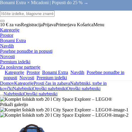
Bonami Extra × Micadoni |
Popusti do 25 % →
10 € za vas
Registracija
Prijava
Primerjava
Košarica
Menu
Kategorije
Prostor
Bonami Extra
Navdih
Posebne ponudbe in popusti
Novosti
Premium izdelki
Za poslovne partnerje
Kategorije
Prostor
Bonami Extra
Navdih
Posebne ponudbe in
popusti
Novosti
Premium izdelki
Domov
Kategorije
Prosti čas in zabava
Nahrbtniki, torbe in
kovčki
Nahrbtniki
Otroški nahrbtniki
Otroški nahrbtniki
...
Nahrbtniki
Otroški nahrbtniki
Prikaži galerijo