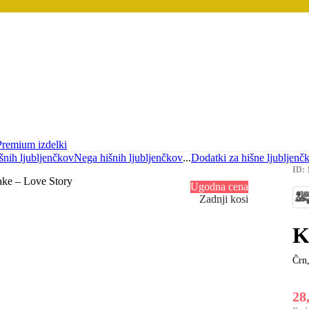
Premium izdelki
šnih ljubljenčkov
Nega hišnih ljubljenčkov
...
Dodatki za hišne ljubljenč
ID: 
Ugodna cena
Zadnji kosi
K
Črn
28