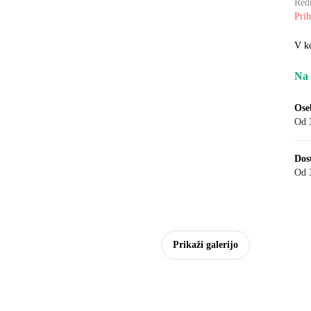
Red
Prih
V k
Na 
Ose
Od 
Dos
Od 
Prikaži galerijo