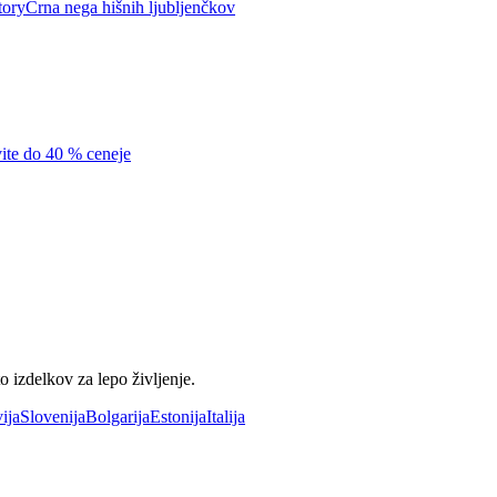
tory
Črna nega hišnih ljubljenčkov
vite do 40 % ceneje
 izdelkov za lepo življenje.
ija
Slovenija
Bolgarija
Estonija
Italija