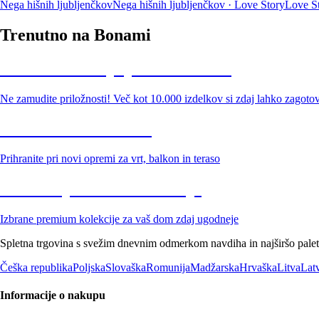
Nega hišnih ljubljenčkov
Nega hišnih ljubljenčkov · Love Story
Love S
Trenutno na Bonami
Summer Sale: popusti do -40 %
Ne zamudite priložnosti! Več kot 10.000 izdelkov si zdaj lahko zagoto
Znižani zdelki za vrt
Prihranite pri novi opremi za vrt, balkon in teraso
Znižane premium kolekcije
Izbrane premium kolekcije za vaš dom zdaj ugodneje
Spletna trgovina s svežim dnevnim odmerkom navdiha in najširšo paleto
Češka republika
Poljska
Slovaška
Romunija
Madžarska
Hrvaška
Litva
Latv
Informacije o nakupu