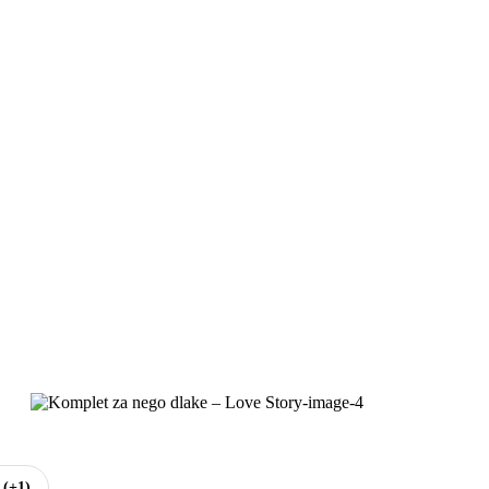
e
(+1)