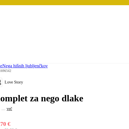
ke
Nega hišnih ljubljenčkov
1696542
Love Story
omplet za nego dlake
, …
več
,70 €