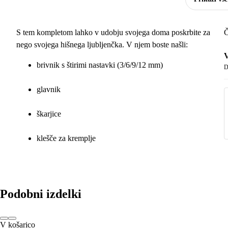
S tem kompletom lahko v udobju svojega doma poskrbite za
Č
nego svojega hišnega ljubljenčka. V njem boste našli:
V
brivnik s štirimi nastavki (3/6/9/12 mm)
D
glavnik
škarjice
klešče za kremplje
čopič za čiščenje
olje za vzdrževanje rezil
Podobni izdelki
pilico
V košarico