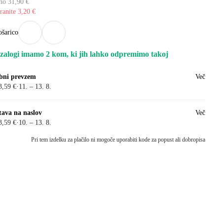
no 31,90 €
ranite 3,20 €
ošarico
zalogi imamo 2 kom, ki jih lahko odpremimo takoj
bni prevzem
Več
3,59 €
·
11. – 13. 8.
tava na naslov
Več
3,59 €
·
10. – 13. 8.
Pri tem izdelku za plačilo ni mogoče uporabiti kode za popust ali dobropisa