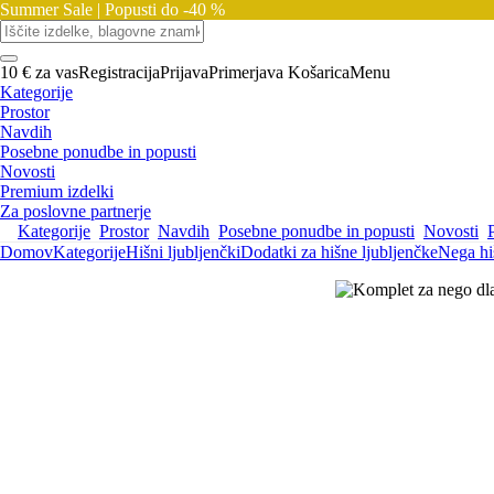
Summer Sale |
Popusti do -40 %
10 € za vas
Registracija
Prijava
Primerjava
Košarica
Menu
Kategorije
Prostor
Navdih
Posebne ponudbe in popusti
Novosti
Premium izdelki
Za poslovne partnerje
Kategorije
Prostor
Navdih
Posebne ponudbe in popusti
Novosti
Domov
Kategorije
Hišni ljubljenčki
Dodatki za hišne ljubljenčke
Nega hi