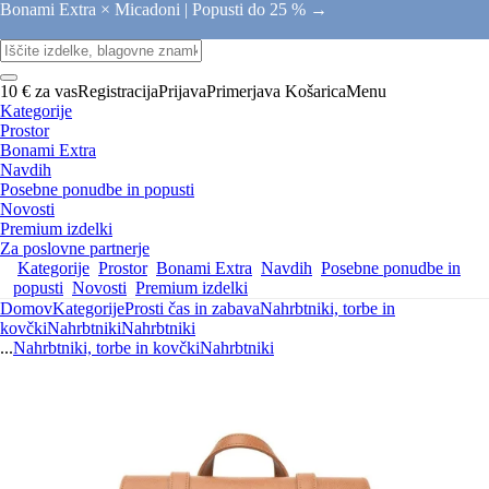
Bonami Extra × Micadoni |
Popusti do 25 % →
10 € za vas
Registracija
Prijava
Primerjava
Košarica
Menu
Kategorije
Prostor
Bonami Extra
Navdih
Posebne ponudbe in popusti
Novosti
Premium izdelki
Za poslovne partnerje
Kategorije
Prostor
Bonami Extra
Navdih
Posebne ponudbe in
popusti
Novosti
Premium izdelki
Domov
Kategorije
Prosti čas in zabava
Nahrbtniki, torbe in
kovčki
Nahrbtniki
Nahrbtniki
...
Nahrbtniki, torbe in kovčki
Nahrbtniki