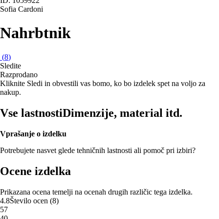
ID: 1059922
Sofia Cardoni
Nahrbtnik
(
8
)
Sledite
Razprodano
Kliknite Sledi in obvestili vas bomo, ko bo izdelek spet na voljo za
nakup.
Vse lastnosti
Dimenzije, material itd.
Vprašanje o izdelku
Potrebujete nasvet glede tehničnih lastnosti ali pomoč pri izbiri?
Ocene izdelka
Prikazana ocena temelji na ocenah drugih različic tega izdelka.
4.8
Število ocen
(
8
)
5
7
4
0