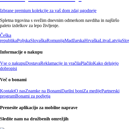
Izbrane premium kolekcije za vaš dom zdaj ugodneje
Spletna trgovina s svežim dnevnim odmerkom navdiha in najširšo
paleto izdelkov za lepo življenje.
Češka
republika
Poljska
Slovaška
Romunija
Madžarska
Hrvaška
Litva
Latvija
Slo
Informacije o nakupu
Vse o nakupu
Dostava
Reklamacije in vračila
Plačilo
Kako delujejo
dobropisi
Več o bonami
Kontakt
O nas
Znamke na Bonami
Darilni boni
Za medije
Partnerski
program
Bonami za podjetja
Prenesite aplikacijo za mobilne naprave
Sledite nam na družbenih omrežjih