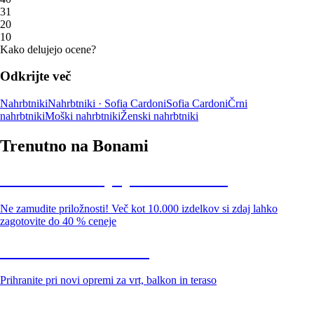
3
1
2
0
1
0
Kako delujejo ocene?
Odkrijte več
Nahrbtniki
Nahrbtniki · Sofia Cardoni
Sofia Cardoni
Črni
nahrbtniki
Moški nahrbtniki
Ženski nahrbtniki
Trenutno na Bonami
Summer Sale: popusti do -40 %
Ne zamudite priložnosti! Več kot 10.000 izdelkov si zdaj lahko
zagotovite do 40 % ceneje
Znižani zdelki za vrt
Prihranite pri novi opremi za vrt, balkon in teraso
Znižane premium kolekcije