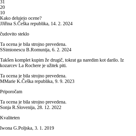
3
1
2
0
1
0
Kako delujejo ocene?
J
Jiřina S.
Češka republika
,
14. 2. 2024
čudovito steklo
Ta ocena je bila strojno prevedena.
S
Simionescu B.
Romunija
,
6. 2. 2024
Takšen komplet kupim že drugič, tokrat ga naredim kot darilo. Iz
kozarcev La Rochere je užitek piti.
Ta ocena je bila strojno prevedena.
M
Marie K.
Češka republika
,
9. 9. 2023
Priporočam
Ta ocena je bila strojno prevedena.
Sonja R.
Slovenija
,
28. 12. 2022
Kvaliteten
Iwona G.
Poljska
,
3. 1. 2019