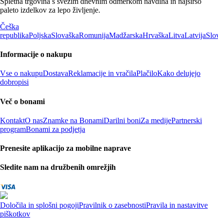
Spletna trgovina s svežim dnevnim odmerkom navdiha in najširšo
paleto izdelkov za lepo življenje.
Češka
republika
Poljska
Slovaška
Romunija
Madžarska
Hrvaška
Litva
Latvija
Slo
Informacije o nakupu
Vse o nakupu
Dostava
Reklamacije in vračila
Plačilo
Kako delujejo
dobropisi
Več o bonami
Kontakt
O nas
Znamke na Bonami
Darilni boni
Za medije
Partnerski
program
Bonami za podjetja
Prenesite aplikacijo za mobilne naprave
Sledite nam na družbenih omrežjih
Določila in splošni pogoji
Pravilnik o zasebnosti
Pravila in nastavitve
piškotkov