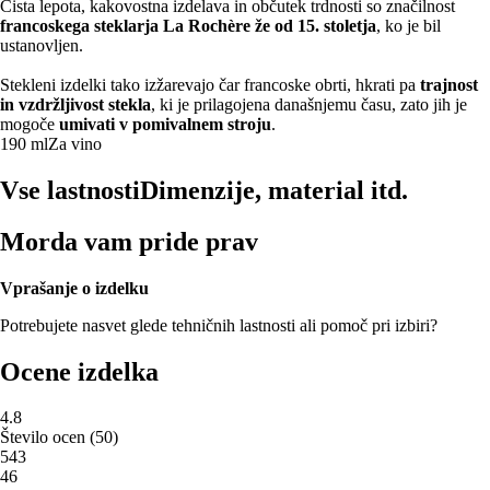
Čista lepota, kakovostna izdelava in občutek trdnosti so značilnost
francoskega steklarja La Rochère že od 15. stoletja
, ko je bil
ustanovljen.
Stekleni izdelki tako izžarevajo čar francoske obrti, hkrati pa
trajnost
in vzdržljivost stekla
, ki je prilagojena današnjemu času, zato jih je
mogoče
umivati v pomivalnem stroju
.
190 ml
Za vino
Vse lastnosti
Dimenzije, material itd.
Morda vam pride prav
Vprašanje o izdelku
Potrebujete nasvet glede tehničnih lastnosti ali pomoč pri izbiri?
Ocene izdelka
4.8
Število ocen
(
50
)
5
43
4
6