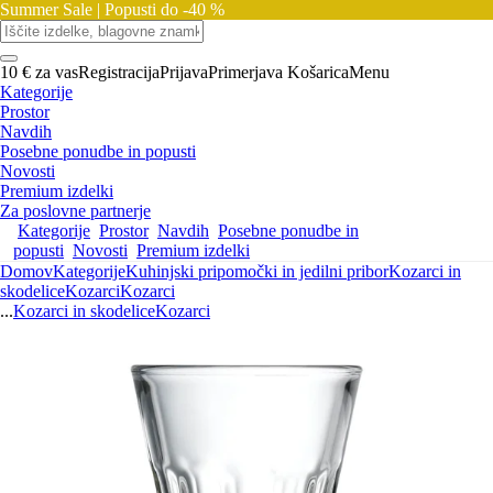
Summer Sale |
Popusti do -40 %
10 € za vas
Registracija
Prijava
Primerjava
Košarica
Menu
Kategorije
Prostor
Navdih
Posebne ponudbe in popusti
Novosti
Premium izdelki
Za poslovne partnerje
Kategorije
Prostor
Navdih
Posebne ponudbe in
popusti
Novosti
Premium izdelki
Domov
Kategorije
Kuhinjski pripomočki in jedilni pribor
Kozarci in
skodelice
Kozarci
Kozarci
...
Kozarci in skodelice
Kozarci