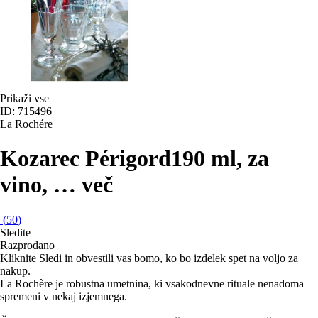
Prikaži vse
ID: 715496
La Rochére
Kozarec Périgord
190 ml, za
vino
, …
več
(
50
)
Sledite
Razprodano
Kliknite Sledi in obvestili vas bomo, ko bo izdelek spet na voljo za
nakup.
La Rochère je robustna umetnina, ki vsakodnevne rituale nenadoma
spremeni v nekaj izjemnega.