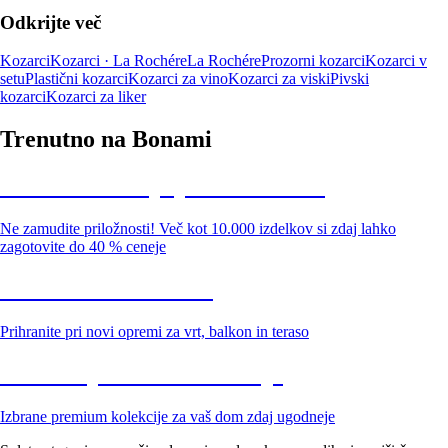
Odkrijte več
Kozarci
Kozarci · La Rochére
La Rochére
Prozorni kozarci
Kozarci v
setu
Plastični kozarci
Kozarci za vino
Kozarci za viski
Pivski
kozarci
Kozarci za liker
Trenutno na Bonami
Summer Sale: popusti do -40 %
Ne zamudite priložnosti! Več kot 10.000 izdelkov si zdaj lahko
zagotovite do 40 % ceneje
Znižani zdelki za vrt
Prihranite pri novi opremi za vrt, balkon in teraso
Znižane premium kolekcije
Izbrane premium kolekcije za vaš dom zdaj ugodneje