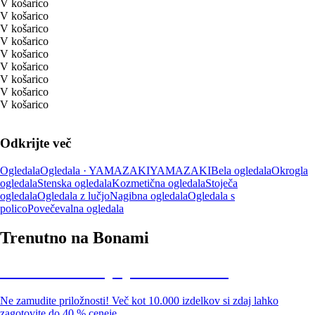
V košarico
V košarico
V košarico
V košarico
V košarico
V košarico
V košarico
V košarico
V košarico
Odkrijte več
Ogledala
Ogledala · YAMAZAKI
YAMAZAKI
Bela ogledala
Okrogla
ogledala
Stenska ogledala
Kozmetična ogledala
Stoječa
ogledala
Ogledala z lučjo
Nagibna ogledala
Ogledala s
polico
Povečevalna ogledala
Trenutno na Bonami
Summer Sale: popusti do -40 %
Ne zamudite priložnosti! Več kot 10.000 izdelkov si zdaj lahko
zagotovite do 40 % ceneje