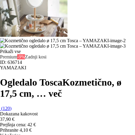
Prikaži vse
Premium
-9%
Zadnji kosi
ID: 636714
YAMAZAKI
Ogledalo Tosca
Kozmetično, ø
17,5 cm
, …
več
(
120
)
Dokazana kakovost
37,90 €
Prejšnja cena:
42 €
Prihranite 4,10 €