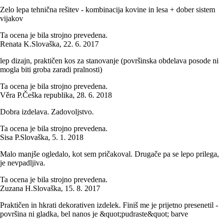
Zelo lepa tehnična rešitev - kombinacija kovine in lesa + dober sistem
vijakov
Ta ocena je bila strojno prevedena.
Renata K.
Slovaška
,
22. 6. 2017
lep dizajn, praktičen kos za stanovanje (površinska obdelava posode ni
mogla biti groba zaradi pralnosti)
Ta ocena je bila strojno prevedena.
Věra P.
Češka republika
,
28. 6. 2018
Dobra izdelava. Zadovoljstvo.
Ta ocena je bila strojno prevedena.
Sisa P.
Slovaška
,
5. 1. 2018
Malo manjše ogledalo, kot sem pričakoval. Drugače pa se lepo prilega,
je nevpadljiva.
Ta ocena je bila strojno prevedena.
Zuzana H.
Slovaška
,
15. 8. 2017
Praktičen in hkrati dekorativen izdelek. Finiš me je prijetno presenetil -
površina ni gladka, bel nanos je &quot;pudraste&quot; barve