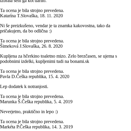
Izbrala sem ga kot darilo.
Ta ocena je bila strojno prevedena.
Katarína T.
Slovaška
,
18. 11. 2020
Ni še preizkušeno, vendar je ta znamka kakovostna, tako da
pričakujem, da bo odlična :)
Ta ocena je bila strojno prevedena.
Šimeková J.
Slovaška
,
26. 8. 2020
Kupljena za hčerkino toaletno mizo. Zelo brezčasen, se ujema s
podobnimi izdelki, kupljenimi tudi na bonami.sk
Ta ocena je bila strojno prevedena.
Pavla D.
Češka republika
,
15. 4. 2020
Lep dodatek k notranjosti.
Ta ocena je bila strojno prevedena.
Marunka Š.
Češka republika
,
5. 4. 2019
Neverjetno, praktično in lepo :)
Ta ocena je bila strojno prevedena.
Markéta P.
Češka republika
,
14. 3. 2019