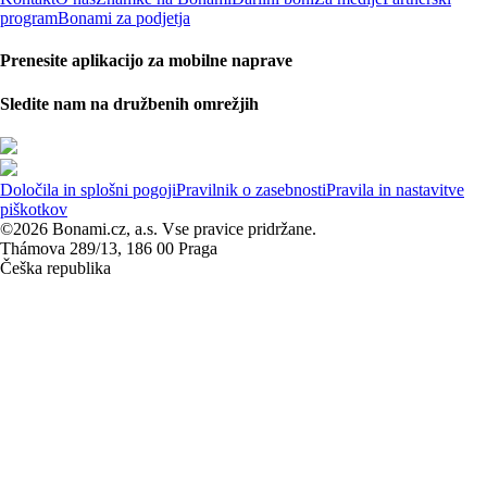
program
Bonami za podjetja
Prenesite aplikacijo za mobilne naprave
Sledite nam na družbenih omrežjih
Določila in splošni pogoji
Pravilnik o zasebnosti
Pravila in nastavitve
piškotkov
©2026 Bonami.cz, a.s. Vse pravice pridržane.
Thámova 289/13, 186 00 Praga
Češka republika