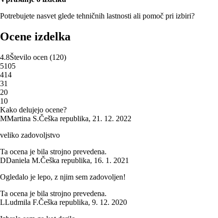
Potrebujete nasvet glede tehničnih lastnosti ali pomoč pri izbiri?
Ocene izdelka
4.8
Število ocen
(
120
)
5
105
4
14
3
1
2
0
1
0
Kako delujejo ocene?
M
Martina S.
Češka republika
,
21. 12. 2022
veliko zadovoljstvo
Ta ocena je bila strojno prevedena.
D
Daniela M.
Češka republika
,
16. 1. 2021
Ogledalo je lepo, z njim sem zadovoljen!
Ta ocena je bila strojno prevedena.
L
Ludmila F.
Češka republika
,
9. 12. 2020