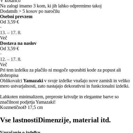
V košarico
Na zalogi imamo 3 kom, ki jih lahko odpremimo takoj
Dodatnih > 5 kosov po naročilu
Osebni prevzem
Od 3,59 €
·
13. – 17. 8.
Več
Dostava na naslov
Od 3,59 €
·
12. – 17. 8.
Več
Pri tem izdelku za plačilo ni mogoče uporabiti kode za popust ali
dobropisa
Oblikovalci
Yamazaki
v svoje izdelke vnašajo nove zamisli in veliko
mero ustvarjalnosti, zato nastajajo dekorativni in funkcionalni izdelki.
Lahkoten minimalizem, preproste krivulje in elegantne barve so
značilnost podjetja Yamazaki!
Kozmetično
Ø 17,5 cm
Vse lastnosti
Dimenzije, material itd.
Vprašanje o izdelku