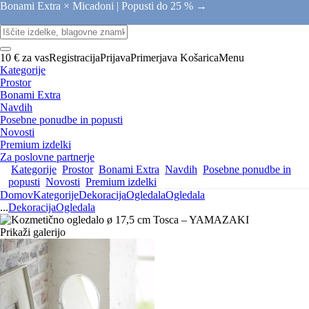
Bonami Extra × Micadoni |
Popusti do 25 % →
10 € za vas
Registracija
Prijava
Primerjava
Košarica
Menu
Kategorije
Prostor
Bonami Extra
Navdih
Posebne ponudbe in popusti
Novosti
Premium izdelki
Za poslovne partnerje
Kategorije
Prostor
Bonami Extra
Navdih
Posebne ponudbe in
popusti
Novosti
Premium izdelki
Domov
Kategorije
Dekoracija
Ogledala
Ogledala
...
Dekoracija
Ogledala
Prikaži galerijo