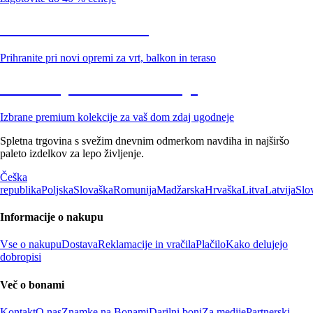
Znižani zdelki za vrt
Prihranite pri novi opremi za vrt, balkon in teraso
Znižane premium kolekcije
Izbrane premium kolekcije za vaš dom zdaj ugodneje
Spletna trgovina s svežim dnevnim odmerkom navdiha in najširšo
paleto izdelkov za lepo življenje.
Češka
republika
Poljska
Slovaška
Romunija
Madžarska
Hrvaška
Litva
Latvija
Slo
Informacije o nakupu
Vse o nakupu
Dostava
Reklamacije in vračila
Plačilo
Kako delujejo
dobropisi
Več o bonami
Kontakt
O nas
Znamke na Bonami
Darilni boni
Za medije
Partnerski