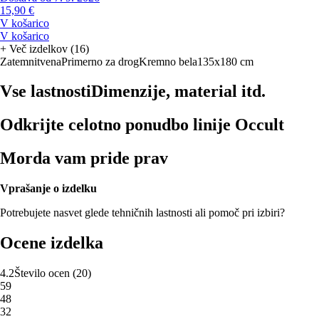
15,90 €
V košarico
V košarico
+
Več izdelkov (16)
Zatemnitvena
Primerno za drog
Kremno bela
135x180 cm
Vse lastnosti
Dimenzije, material itd.
Odkrijte celotno ponudbo linije Occult
Morda vam pride prav
Vprašanje o izdelku
Potrebujete nasvet glede tehničnih lastnosti ali pomoč pri izbiri?
Ocene izdelka
4.2
Število ocen
(
20
)
5
9
4
8
3
2