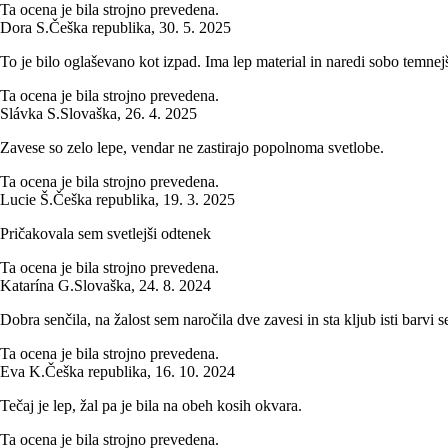
Ta ocena je bila strojno prevedena.
Dora S.
Češka republika
,
30. 5. 2025
To je bilo oglaševano kot izpad. Ima lep material in naredi sobo temne
Ta ocena je bila strojno prevedena.
Slávka S.
Slovaška
,
26. 4. 2025
Zavese so zelo lepe, vendar ne zastirajo popolnoma svetlobe.
Ta ocena je bila strojno prevedena.
Lucie Š.
Češka republika
,
19. 3. 2025
Pričakovala sem svetlejši odtenek
Ta ocena je bila strojno prevedena.
Katarína G.
Slovaška
,
24. 8. 2024
Dobra senčila, na žalost sem naročila dve zavesi in sta kljub isti barvi s
Ta ocena je bila strojno prevedena.
Eva K.
Češka republika
,
16. 10. 2024
Tečaj je lep, žal pa je bila na obeh kosih okvara.
Ta ocena je bila strojno prevedena.