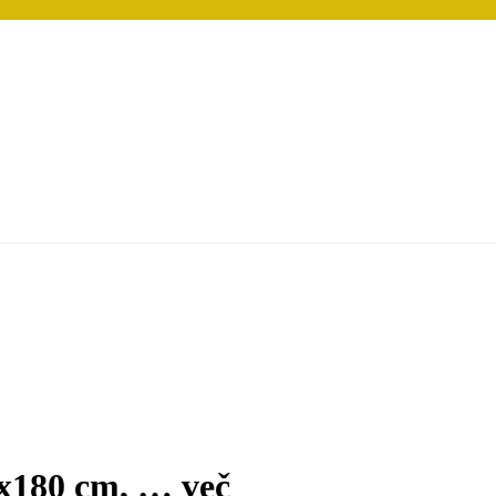
5x180 cm
, …
več