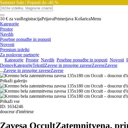
Summer Sale |
Popusti do -40 %
10 € za vas
Registracija
Prijava
Primerjava
Košarica
Menu
Kategorije
Prostor
Navdih
Posebne ponudbe in popusti
Novosti
Premium izdelki
Za poslovne partnerje
Kategorije
Prostor
Navdih
Posebne ponudbe in popusti
Novosti
Domov
Kategorije
Tekstil
Zavese in prosojne zavese
Zavese
Zavese
...
Zavese in prosojne zavese
Zavese
Prikaži galerijo
Prikaži vse
ID: 1634246
douceur d'intérieur
Zavesa Occult
Zatemnitvena, pri