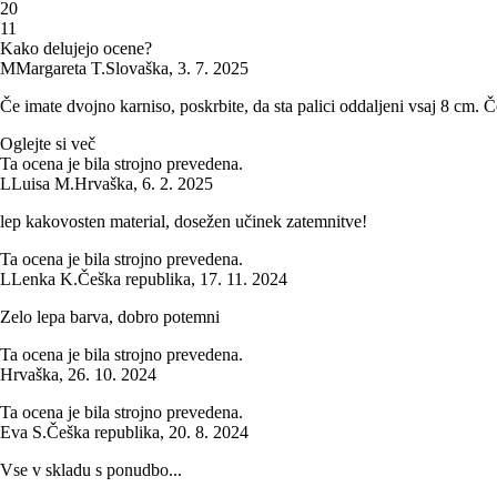
2
0
1
1
Kako delujejo ocene?
M
Margareta T.
Slovaška
,
3. 7. 2025
Če imate dvojno karniso, poskrbite, da sta palici oddaljeni vsaj 8 cm. Če 
Oglejte si več
Ta ocena je bila strojno prevedena.
L
Luisa M.
Hrvaška
,
6. 2. 2025
lep kakovosten material, dosežen učinek zatemnitve!
Ta ocena je bila strojno prevedena.
L
Lenka K.
Češka republika
,
17. 11. 2024
Zelo lepa barva, dobro potemni
Ta ocena je bila strojno prevedena.
Hrvaška
,
26. 10. 2024
Ta ocena je bila strojno prevedena.
Eva S.
Češka republika
,
20. 8. 2024
Vse v skladu s ponudbo...