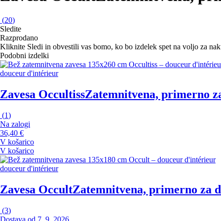
(
20
)
Sledite
Razprodano
Kliknite Sledi in obvestili vas bomo, ko bo izdelek spet na voljo za na
Podobni izdelki
douceur d'intérieur
Zavesa Occultiss
Zatemnitvena, primerno za
(
1
)
Na zalogi
36,40 €
V košarico
V košarico
douceur d'intérieur
Zavesa Occult
Zatemnitvena, primerno za d
(
3
)
Dostava od 7. 9. 2026