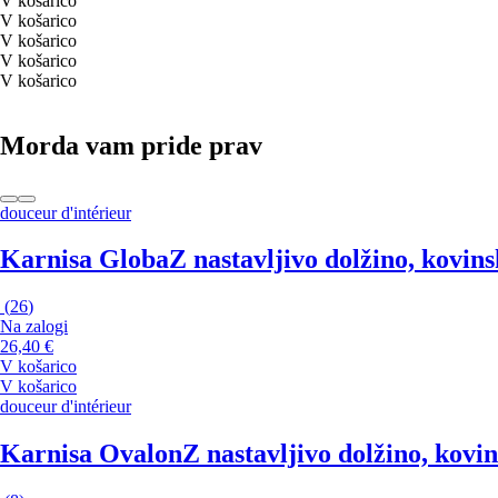
V košarico
V košarico
V košarico
V košarico
V košarico
Morda vam pride prav
douceur d'intérieur
Karnisa Globa
Z nastavljivo dolžino, kovins
(
26
)
Na zalogi
26,40 €
V košarico
V košarico
douceur d'intérieur
Karnisa Ovalon
Z nastavljivo dolžino, kovi