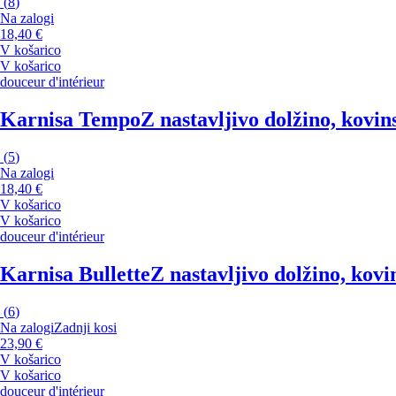
(
8
)
Na zalogi
18,40 €
V košarico
V košarico
douceur d'intérieur
Karnisa Tempo
Z nastavljivo dolžino, kovin
(
5
)
Na zalogi
18,40 €
V košarico
V košarico
douceur d'intérieur
Karnisa Bullette
Z nastavljivo dolžino, kovi
(
6
)
Na zalogi
Zadnji kosi
23,90 €
V košarico
V košarico
douceur d'intérieur