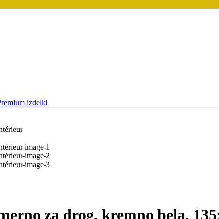
Premium izdelki
merno za drog, kremno bela, 13