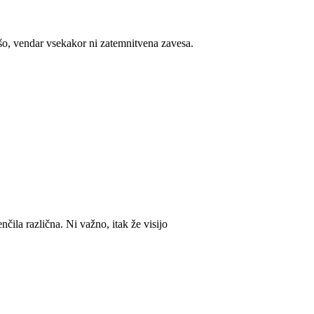
jšo, vendar vsekakor ni zatemnitvena zavesa.
enčila različna. Ni važno, itak že visijo