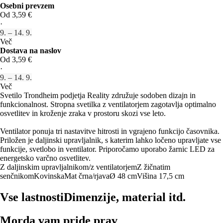
Osebni prevzem
Od 3,59 €
·
9. – 14. 9.
Več
Dostava na naslov
Od 3,59 €
·
9. – 14. 9.
Več
Svetilo Trondheim podjetja Reality združuje sodoben dizajn in
funkcionalnost. Stropna svetilka z ventilatorjem zagotavlja optimalno
osvetlitev in kroženje zraka v prostoru skozi vse leto.
Ventilator ponuja tri nastavitve hitrosti in vgrajeno funkcijo časovnika.
Priložen je daljinski upravljalnik, s katerim lahko ločeno upravljate vse
funkcije, svetlobo in ventilator. Priporočamo uporabo žarnic LED za
energetsko varčno osvetlitev.
Z daljinskim upravljalnikom/z ventilatorjem
Z žičnatim
senčnikom
Kovinska
Mat črna/rjava
Ø 48 cm
Višina 17,5 cm
Vse lastnosti
Dimenzije, material itd.
Morda vam pride prav