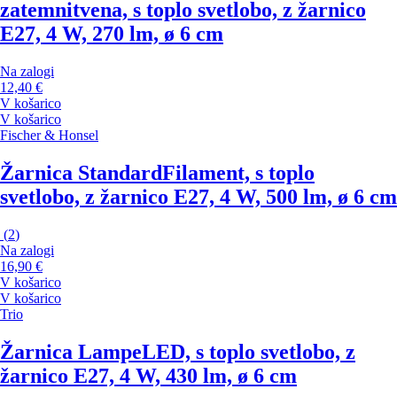
zatemnitvena, s toplo svetlobo, z žarnico
E27, 4 W, 270 lm, ø 6 cm
Na zalogi
12,40 €
V košarico
V košarico
Fischer & Honsel
Žarnica Standard
Filament, s toplo
svetlobo, z žarnico E27, 4 W, 500 lm, ø 6 cm
(
2
)
Na zalogi
16,90 €
V košarico
V košarico
Trio
Žarnica Lampe
LED, s toplo svetlobo, z
žarnico E27, 4 W, 430 lm, ø 6 cm