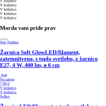
V košarico
V košarico
V košarico
V košarico
V košarico
Morda vam pride prav
Star Trading
Žarnica Soft Glow
LED/filament,
zatemnitvena, s toplo svetlobo, z žarnico
E27, 4 W, 400 lm, ø 6 cm
(
64
)
Na zalogi
7,90 €
V košarico
V košarico
Sollux