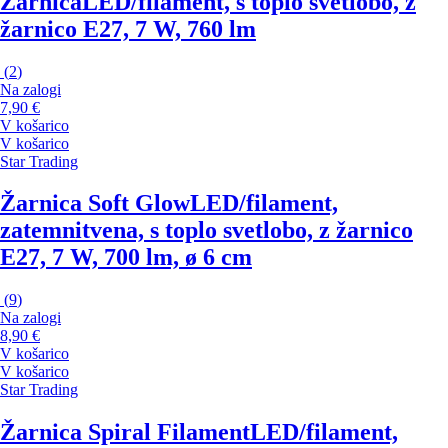
Žarnica
LED/filament, s toplo svetlobo, z
žarnico E27, 7 W, 760 lm
(
2
)
Na zalogi
7,90 €
V košarico
V košarico
Star Trading
Žarnica Soft Glow
LED/filament,
zatemnitvena, s toplo svetlobo, z žarnico
E27, 7 W, 700 lm, ø 6 cm
(
9
)
Na zalogi
8,90 €
V košarico
V košarico
Star Trading
Žarnica Spiral Filament
LED/filament,