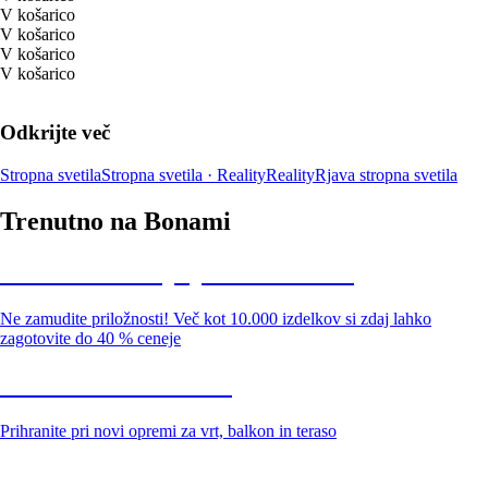
V košarico
V košarico
V košarico
V košarico
Odkrijte več
Stropna svetila
Stropna svetila · Reality
Reality
Rjava stropna svetila
Trenutno na Bonami
Summer Sale: popusti do -40 %
Ne zamudite priložnosti! Več kot 10.000 izdelkov si zdaj lahko
zagotovite do 40 % ceneje
Znižani zdelki za vrt
Prihranite pri novi opremi za vrt, balkon in teraso
Znižane premium kolekcije