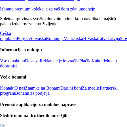
Izbrane premium kolekcije za vaš dom zdaj ugodneje
Spletna trgovina s svežim dnevnim odmerkom navdiha in najširšo
paleto izdelkov za lepo življenje.
Češka
republika
Poljska
Slovaška
Romunija
Madžarska
Hrvaška
Litva
Latvija
Slo
Informacije o nakupu
Vse o nakupu
Dostava
Reklamacije in vračila
Plačilo
Kako delujejo
dobropisi
Več o bonami
Kontakt
O nas
Znamke na Bonami
Darilni boni
Za medije
Partnerski
program
Bonami za podjetja
Prenesite aplikacijo za mobilne naprave
Sledite nam na družbenih omrežjih