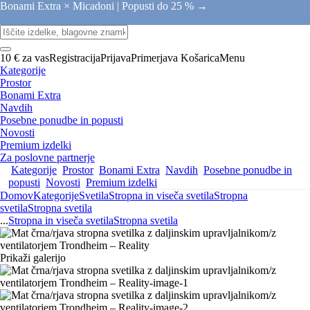
Bonami Extra × Micadoni |
Popusti do 25 % →
10 € za vas
Registracija
Prijava
Primerjava
Košarica
Menu
Kategorije
Prostor
Bonami Extra
Navdih
Posebne ponudbe in popusti
Novosti
Premium izdelki
Za poslovne partnerje
Kategorije
Prostor
Bonami Extra
Navdih
Posebne ponudbe in
popusti
Novosti
Premium izdelki
Domov
Kategorije
Svetila
Stropna in viseča svetila
Stropna
svetila
Stropna svetila
...
Stropna in viseča svetila
Stropna svetila
Prikaži galerijo