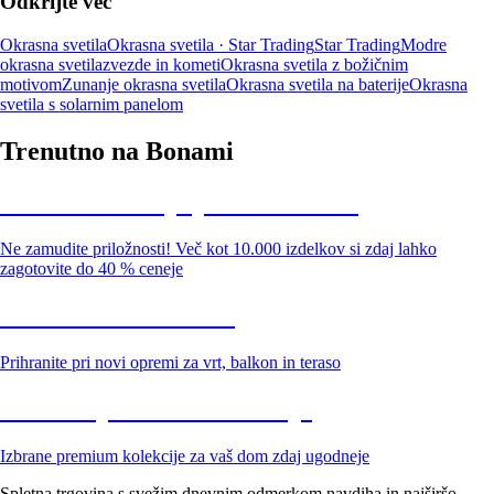
Odkrijte več
Okrasna svetila
Okrasna svetila · Star Trading
Star Trading
Modre
okrasna svetila
zvezde in kometi
Okrasna svetila z božičnim
motivom
Zunanje okrasna svetila
Okrasna svetila na baterije
Okrasna
svetila s solarnim panelom
Trenutno na Bonami
Summer Sale: popusti do -40 %
Ne zamudite priložnosti! Več kot 10.000 izdelkov si zdaj lahko
zagotovite do 40 % ceneje
Znižani zdelki za vrt
Prihranite pri novi opremi za vrt, balkon in teraso
Znižane premium kolekcije
Izbrane premium kolekcije za vaš dom zdaj ugodneje
Spletna trgovina s svežim dnevnim odmerkom navdiha in najširšo