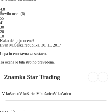
4.8
Število ocen
(
6
)
5
5
4
1
3
0
2
0
1
0
Kako delujejo ocene?
I
Ivan M.
Češka republika
,
30. 11. 2017
Lepa in enostavna za sestavo.
Ta ocena je bila strojno prevedena.
Znamka Star Trading
V košarico
V košarico
V košarico
V košarico