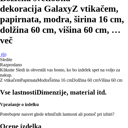
dekoracija Galaxy
Z vtikačem,
papirnata, modra, širina 16 cm,
dolžina 60 cm, višina 60 cm
, …
več
(
6
)
Sledite
Razprodano
Kliknite Sledi in obvestili vas bomo, ko bo izdelek spet na voljo za
nakup.
Z vtikačem
Papirnata
Modra
Širina 16 cm
Dolžina 60 cm
Višina 60 cm
Vse lastnosti
Dimenzije, material itd.
Vprašanje o izdelku
Potrebujete nasvet glede tehničnih lastnosti ali pomoč pri izbiri?
Ocene izdelka