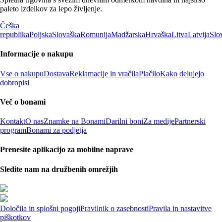
paleto izdelkov za lepo življenje.
Češka
republika
Poljska
Slovaška
Romunija
Madžarska
Hrvaška
Litva
Latvija
Slo
Informacije o nakupu
Vse o nakupu
Dostava
Reklamacije in vračila
Plačilo
Kako delujejo
dobropisi
Več o bonami
Kontakt
O nas
Znamke na Bonami
Darilni boni
Za medije
Partnerski
program
Bonami za podjetja
Prenesite aplikacijo za mobilne naprave
Sledite nam na družbenih omrežjih
Določila in splošni pogoji
Pravilnik o zasebnosti
Pravila in nastavitve
piškotkov