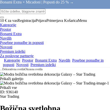
Bonami Extra × Micadoni |
Popusti do 25 % →
10 € za vas
Registracija
Prijava
Primerjava
Košarica
Menu
Kategorije
Prostor
Bonami Extra
Navdih
Posebne ponudbe in popusti
Novosti
Premium izdelki
Za poslovne partnerje
Kategorije
Prostor
Bonami Extra
Navdih
Posebne ponudbe in
popusti
Novosti
Premium izdelki
...
Dekorativna svetila
Okrasna svetila
Prikaži galerijo
Prikaži vse
ID: 936140
Star Trading
Božična svetlobna