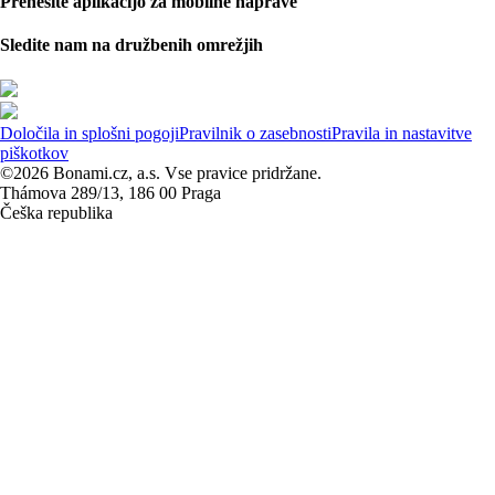
Prenesite aplikacijo za mobilne naprave
Sledite nam na družbenih omrežjih
Določila in splošni pogoji
Pravilnik o zasebnosti
Pravila in nastavitve
piškotkov
©2026 Bonami.cz, a.s. Vse pravice pridržane.
Thámova 289/13, 186 00 Praga
Češka republika