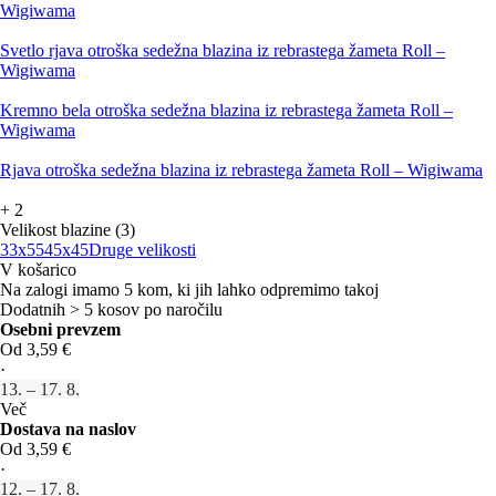
Wigiwama
Svetlo rjava otroška sedežna blazina iz rebrastega žameta Roll –
Wigiwama
Kremno bela otroška sedežna blazina iz rebrastega žameta Roll –
Wigiwama
Rjava otroška sedežna blazina iz rebrastega žameta Roll – Wigiwama
+
2
Velikost blazine (3)
33x55
45x45
Druge velikosti
V košarico
Na zalogi imamo 5 kom, ki jih lahko odpremimo takoj
Dodatnih > 5 kosov po naročilu
Osebni prevzem
Od 3,59 €
·
13. – 17. 8.
Več
Dostava na naslov
Od 3,59 €
·
12. – 17. 8.