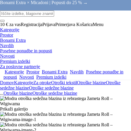
Bonami Extra × Micadoni |
Popusti do 25 % →
10 € za vas
Registracija
Prijava
Primerjava
Košarica
Menu
Kategorije
Prostor
Bonami Extra
Navdih
Posebne ponudbe in popusti
Novosti
Premium izdelki
Za poslovne partnerje
Kategorije
Prostor
Bonami Extra
Navdih
Posebne ponudbe in
popusti
Novosti
Premium izdelki
Domov
Kategorije
Za otroke
Otroški tekstil
Otroške blazine
Otroške
sedežne blazine
Otroške sedežne blazine
...
Otroške blazine
Otroške sedežne blazine
Prikaži galerijo