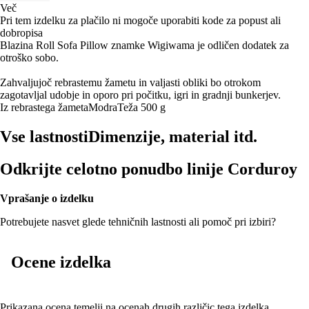
Več
Pri tem izdelku za plačilo ni mogoče uporabiti kode za popust ali
dobropisa
Blazina Roll Sofa Pillow znamke Wigiwama je odličen dodatek za
otroško sobo.
Zahvaljujoč rebrastemu žametu in valjasti obliki bo otrokom
zagotavljal udobje in oporo pri počitku, igri in gradnji bunkerjev.
Iz rebrastega žameta
Modra
Teža 500 g
Vse lastnosti
Dimenzije, material itd.
Odkrijte celotno ponudbo linije Corduroy
Vprašanje o izdelku
Potrebujete nasvet glede tehničnih lastnosti ali pomoč pri izbiri?
Ocene izdelka
Prikazana ocena temelji na ocenah drugih različic tega izdelka.