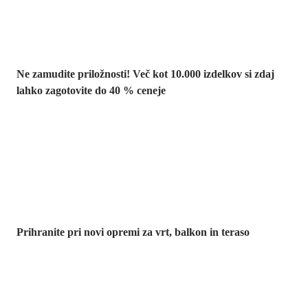
Ne zamudite priložnosti! Več kot 10.000 izdelkov si zdaj
lahko zagotovite do 40 % ceneje
Znižani zdelki za
vrt
Prihranite pri novi opremi za vrt, balkon in teraso
Znižane
premium
kolekcije