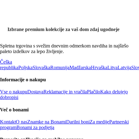
Izbrane premium kolekcije za vaš dom zdaj ugodneje
Spletna trgovina s svežim dnevnim odmerkom navdiha in najširšo
paleto izdelkov za lepo življenje.
Češka
republika
Poljska
Slovaška
Romunija
Madžarska
Hrvaška
Litva
Latvija
Slo
Informacije o nakupu
Vse o nakupu
Dostava
Reklamacije in vračila
Plačilo
Kako delujejo
dobropisi
Več o bonami
Kontakt
O nas
Znamke na Bonami
Darilni boni
Za medije
Partnerski
program
Bonami za podjetja