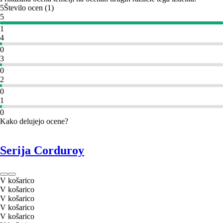
5
Število ocen
(
1
)
5
1
4
0
3
0
2
0
1
0
Kako delujejo ocene?
Serija Corduroy
V košarico
V košarico
V košarico
V košarico
V košarico