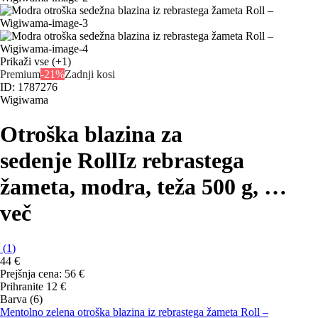
Prikaži vse
(+1)
Premium
-21%
Zadnji kosi
ID: 1787276
Wigiwama
Otroška blazina za
sedenje Roll
Iz rebrastega
žameta, modra, teža 500 g
, …
več
(
1
)
44 €
Prejšnja cena:
56 €
Prihranite 12 €
Barva (6)
Mentolno zelena otroška blazina iz rebrastega žameta Roll –