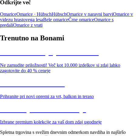
Odkrijte več
Omarice
Omarice · Hübsch
Hübsch
Omarice v naravni barvi
Omarice v
videzu hrastovega lesa
Bele omarice
Črne omarice
Omarice s
predali
Omarice z vrati
Trenutno na Bonami
Summer Sale: popusti do -40 %
Ne zamudite priložnosti! Več kot 10.000 izdelkov si zdaj lahko
zagotovite do 40 % ceneje
Znižani zdelki za vrt
Prihranite pri novi opremi za vrt, balkon in teraso
Znižane premium kolekcije
Izbrane premium kolekcije za vaš dom zdaj ugodneje
Spletna trgovina s svežim dnevnim odmerkom navdiha in najširšo