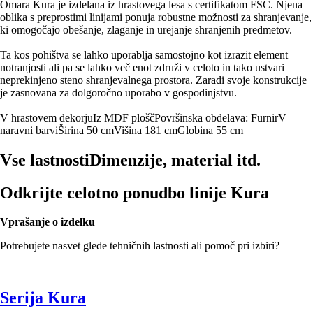
Omara Kura je izdelana iz hrastovega lesa s certifikatom FSC. Njena
oblika s preprostimi linijami ponuja robustne možnosti za shranjevanje,
ki omogočajo obešanje, zlaganje in urejanje shranjenih predmetov.
Ta kos pohištva se lahko uporablja samostojno kot izrazit element
notranjosti ali pa se lahko več enot združi v celoto in tako ustvari
neprekinjeno steno shranjevalnega prostora. Zaradi svoje konstrukcije
je zasnovana za dolgoročno uporabo v gospodinjstvu.
V hrastovem dekorju
Iz MDF plošč
Površinska obdelava: Furnir
V
naravni barvi
Širina 50 cm
Višina 181 cm
Globina 55 cm
Vse lastnosti
Dimenzije, material itd.
Odkrijte celotno ponudbo linije Kura
Vprašanje o izdelku
Potrebujete nasvet glede tehničnih lastnosti ali pomoč pri izbiri?
Serija Kura