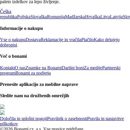
paleto izdelkov za lepo življenje.
Češka
republika
Poljska
Slovaška
Romunija
Madžarska
Hrvaška
Litva
Latvija
Slo
Informacije o nakupu
Vse o nakupu
Dostava
Reklamacije in vračila
Plačilo
Kako delujejo
dobropisi
Več o bonami
Kontakt
O nas
Znamke na Bonami
Darilni boni
Za medije
Partnerski
program
Bonami za podjetja
Prenesite aplikacijo za mobilne naprave
Sledite nam na družbenih omrežjih
Določila in splošni pogoji
Pravilnik o zasebnosti
Pravila in nastavitve
piškotkov
©2026 Bonami.cz, a.s. Vse pravice pridržane.