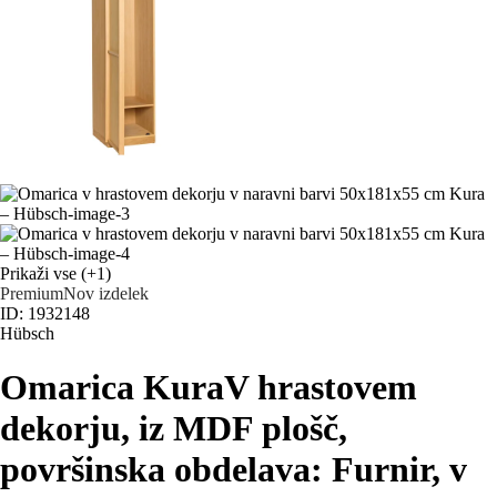
Prikaži vse
(+1)
Premium
Nov izdelek
ID: 1932148
Hübsch
Omarica Kura
V hrastovem
dekorju, iz MDF plošč,
površinska obdelava: Furnir, v