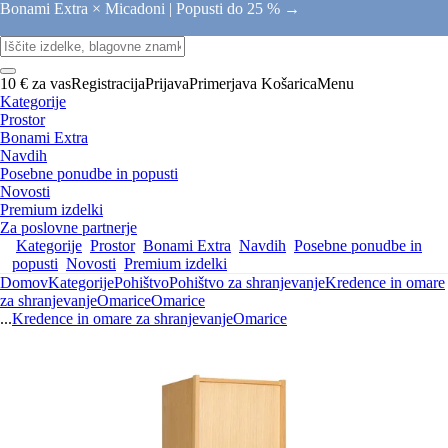
Bonami Extra × Micadoni |
Popusti do 25 % →
10 € za vas
Registracija
Prijava
Primerjava
Košarica
Menu
Kategorije
Prostor
Bonami Extra
Navdih
Posebne ponudbe in popusti
Novosti
Premium izdelki
Za poslovne partnerje
Kategorije
Prostor
Bonami Extra
Navdih
Posebne ponudbe in
popusti
Novosti
Premium izdelki
Domov
Kategorije
Pohištvo
Pohištvo za shranjevanje
Kredence in omare
za shranjevanje
Omarice
Omarice
...
Kredence in omare za shranjevanje
Omarice