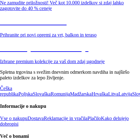
Ne zamudite priložnosti! Več kot 10.000 izdelkov si zdaj lahko
zagotovite do 40 % ceneje
Znižani zdelki za vrt
Prihranite pri novi opremi za vrt, balkon in teraso
Znižane premium kolekcije
Izbrane premium kolekcije za vaš dom zdaj ugodneje
Spletna trgovina s svežim dnevnim odmerkom navdiha in najširšo
paleto izdelkov za lepo življenje.
Češka
republika
Poljska
Slovaška
Romunija
Madžarska
Hrvaška
Litva
Latvija
Slo
Informacije o nakupu
Vse o nakupu
Dostava
Reklamacije in vračila
Plačilo
Kako delujejo
dobropisi
Več o bonami