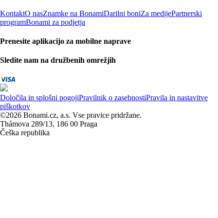
Kontakt
O nas
Znamke na Bonami
Darilni boni
Za medije
Partnerski
program
Bonami za podjetja
Prenesite aplikacijo za mobilne naprave
Sledite nam na družbenih omrežjih
Določila in splošni pogoji
Pravilnik o zasebnosti
Pravila in nastavitve
piškotkov
©2026 Bonami.cz, a.s. Vse pravice pridržane.
Thámova 289/13, 186 00 Praga
Češka republika