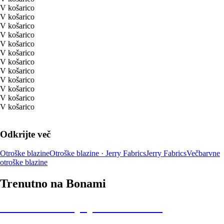
V košarico
V košarico
V košarico
V košarico
V košarico
V košarico
V košarico
V košarico
V košarico
V košarico
V košarico
V košarico
Odkrijte več
Otroške blazine
Otroške blazine · Jerry Fabrics
Jerry Fabrics
Večbarvne
otroške blazine
Trenutno na Bonami
Summer Sale: popusti do -40 %