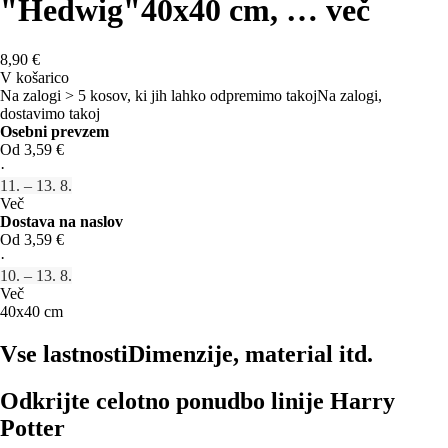
"Hedwig"
40x40 cm
, …
več
8,90 €
V košarico
Na zalogi > 5 kosov, ki jih lahko odpremimo takoj
Na zalogi,
dostavimo takoj
Osebni prevzem
Od 3,59 €
·
11. – 13. 8.
Več
Dostava na naslov
Od 3,59 €
·
10. – 13. 8.
Več
40x40 cm
Vse lastnosti
Dimenzije, material itd.
Odkrijte celotno ponudbo linije Harry
Potter