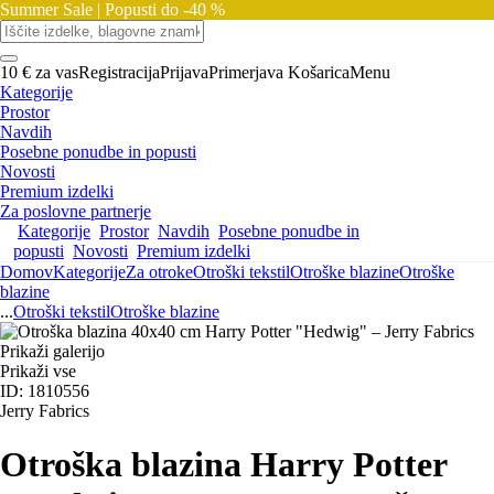
Summer Sale |
Popusti do -40 %
10 € za vas
Registracija
Prijava
Primerjava
Košarica
Menu
Kategorije
Prostor
Navdih
Posebne ponudbe in popusti
Novosti
Premium izdelki
Za poslovne partnerje
Kategorije
Prostor
Navdih
Posebne ponudbe in
popusti
Novosti
Premium izdelki
Domov
Kategorije
Za otroke
Otroški tekstil
Otroške blazine
Otroške
blazine
...
Otroški tekstil
Otroške blazine
Prikaži galerijo
Prikaži vse
ID: 1810556
Jerry Fabrics
Otroška blazina Harry Potter