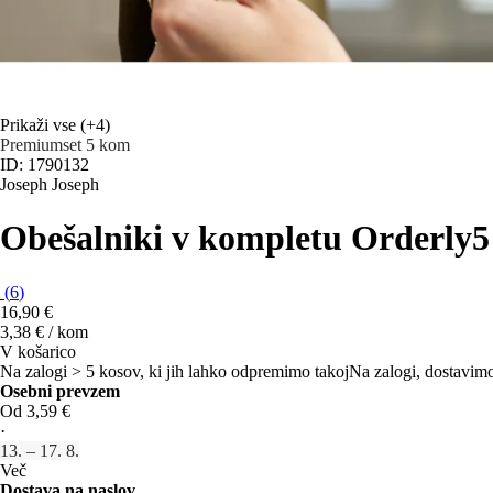
Prikaži vse
(+4)
Premium
set 5 kom
ID: 1790132
Joseph Joseph
Obešalniki v kompletu Orderly
5
(
6
)
16,90 €
3,38 € / kom
V košarico
Na zalogi > 5 kosov, ki jih lahko odpremimo takoj
Na zalogi, dostavimo
Osebni prevzem
Od 3,59 €
·
13. – 17. 8.
Več
Dostava na naslov