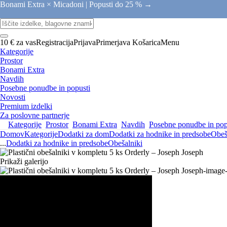
Bonami Extra × Micadoni |
Popusti do 25 % →
10 € za vas
Registracija
Prijava
Primerjava
Košarica
Menu
Kategorije
Prostor
Bonami Extra
Navdih
Posebne ponudbe in popusti
Novosti
Premium izdelki
Za poslovne partnerje
Kategorije
Prostor
Bonami Extra
Navdih
Posebne ponudbe in pop
Domov
Kategorije
Dodatki za dom
Dodatki za hodnike in predsobe
Obeš
...
Dodatki za hodnike in predsobe
Obešalniki
Prikaži galerijo