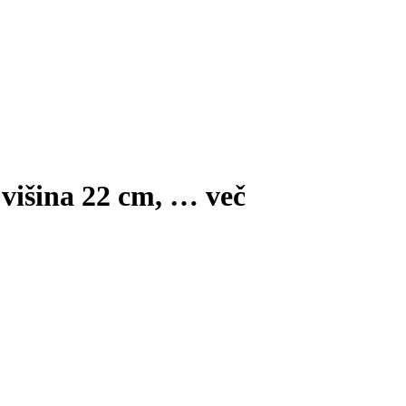
, višina 22 cm
, …
več