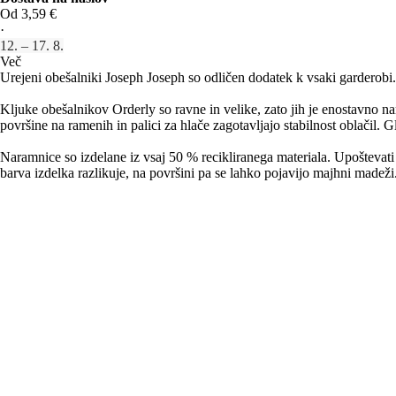
Od 3,59 €
·
12. – 17. 8.
Več
Urejeni obešalniki Joseph Joseph so odličen dodatek k vsaki garderobi. 
Kljuke obešalnikov Orderly so ravne in velike, zato jih je enostavno nam
površine na ramenih in palici za hlače zagotavljajo stabilnost oblačil. G
Naramnice so izdelane iz vsaj 50 % recikliranega materiala. Upoštevati j
barva izdelka razlikuje, na površini pa se lahko pojavijo majhni madeži