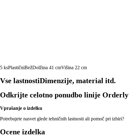
5 ks
Plastični
Bež
Dolžina 41 cm
Višina 22 cm
Vse lastnosti
Dimenzije, material itd.
Odkrijte celotno ponudbo linije Orderly
Vprašanje o izdelku
Potrebujete nasvet glede tehničnih lastnosti ali pomoč pri izbiri?
Ocene izdelka