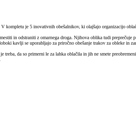
V kompletu je 5 inovativnih obešalnikov, ki olajšajo organizacijo oblač
estiti in odstraniti z omarnega droga. Njihova oblika tudi preprečuje pr
loboki kavlji se uporabljajo za priročno obešanje trakov za obleke in zan
e treba, da so primerni le za lahka oblačila in jih ne smete preobremeni
.