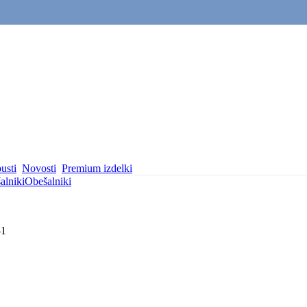
usti
Novosti
Premium izdelki
alniki
Obešalniki