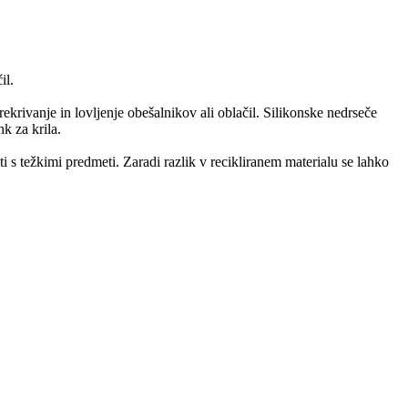
il.
ekrivanje in lovljenje obešalnikov ali oblačil. Silikonske nedrseče
k za krila.
ti s težkimi predmeti. Zaradi razlik v recikliranem materialu se lahko