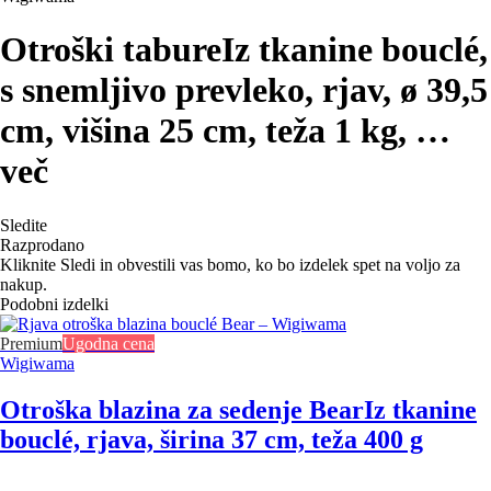
Otroški tabure
Iz tkanine bouclé,
s snemljivo prevleko, rjav, ø 39,5
cm, višina 25 cm, teža 1 kg
, …
več
Sledite
Razprodano
Kliknite Sledi in obvestili vas bomo, ko bo izdelek spet na voljo za
nakup.
Podobni izdelki
Premium
Ugodna cena
Wigiwama
Otroška blazina za sedenje Bear
Iz tkanine
bouclé, rjava, širina 37 cm, teža 400 g