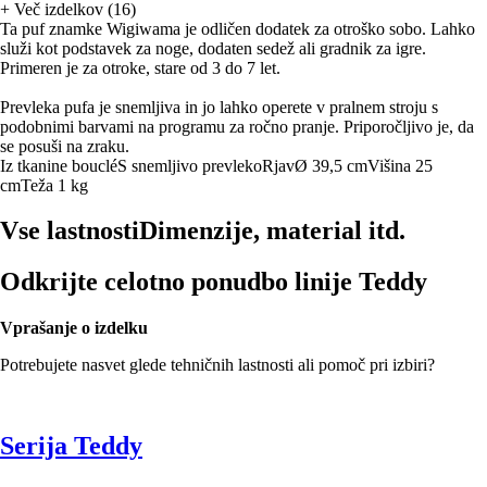
+
Več izdelkov (16)
Ta puf znamke Wigiwama je odličen dodatek za otroško sobo. Lahko
služi kot podstavek za noge, dodaten sedež ali gradnik za igre.
Primeren je za otroke, stare od 3 do 7 let.
Prevleka pufa je snemljiva in jo lahko operete v pralnem stroju s
podobnimi barvami na programu za ročno pranje. Priporočljivo je, da
se posuši na zraku.
Iz tkanine bouclé
S snemljivo prevleko
Rjav
Ø 39,5 cm
Višina 25
cm
Teža 1 kg
Vse lastnosti
Dimenzije, material itd.
Odkrijte celotno ponudbo linije Teddy
Vprašanje o izdelku
Potrebujete nasvet glede tehničnih lastnosti ali pomoč pri izbiri?
Serija Teddy