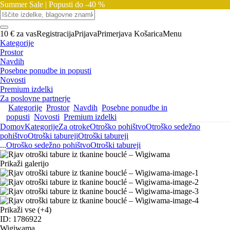
Summer Sale |
Popusti do -40 %
10 € za vas
Registracija
Prijava
Primerjava
Košarica
Menu
Kategorije
Prostor
Navdih
Posebne ponudbe in popusti
Novosti
Premium izdelki
Za poslovne partnerje
Kategorije
Prostor
Navdih
Posebne ponudbe in
popusti
Novosti
Premium izdelki
Domov
Kategorije
Za otroke
Otroško pohištvo
Otroško sedežno
pohištvo
Otroški tabureji
Otroški tabureji
...
Otroško sedežno pohištvo
Otroški tabureji
Prikaži galerijo
Prikaži vse
(+4)
ID: 1786922
Wigiwama