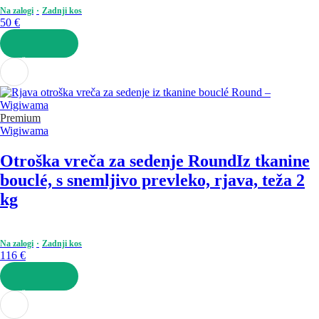
Na zalogi
Zadnji kos
50 €
V KOŠARICO
Premium
Wigiwama
Otroška vreča za sedenje Round
Iz tkanine
bouclé, s snemljivo prevleko, rjava, teža 2
kg
Na zalogi
Zadnji kos
116 €
V KOŠARICO