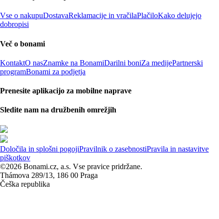
Vse o nakupu
Dostava
Reklamacije in vračila
Plačilo
Kako delujejo
dobropisi
Več o bonami
Kontakt
O nas
Znamke na Bonami
Darilni boni
Za medije
Partnerski
program
Bonami za podjetja
Prenesite aplikacijo za mobilne naprave
Sledite nam na družbenih omrežjih
Določila in splošni pogoji
Pravilnik o zasebnosti
Pravila in nastavitve
piškotkov
©2026 Bonami.cz, a.s. Vse pravice pridržane.
Thámova 289/13, 186 00 Praga
Češka republika