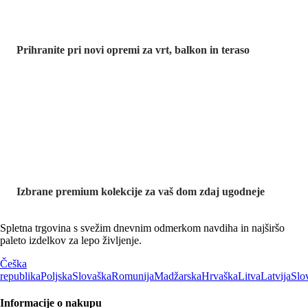
Prihranite pri novi opremi za vrt, balkon in teraso
Znižane
premium
kolekcije
Izbrane premium kolekcije za vaš dom zdaj ugodneje
Spletna trgovina s svežim dnevnim odmerkom navdiha in najširšo
paleto izdelkov za lepo življenje.
Češka
republika
Poljska
Slovaška
Romunija
Madžarska
Hrvaška
Litva
Latvija
Slo
Informacije o nakupu