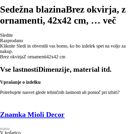
Sedežna blazina
Brez okvirja, z
ornamenti, 42x42 cm
, …
več
Sledite
Razprodano
Kliknite Sledi in obvestili vas bomo, ko bo izdelek spet na voljo za
nakup.
Brez okvirja
Z ornamenti
42x42 cm
Vse lastnosti
Dimenzije, material itd.
Vprašanje o izdelku
Potrebujete nasvet glede tehničnih lastnosti ali pomoč pri izbiri?
Znamka Mioli Decor
V košarico