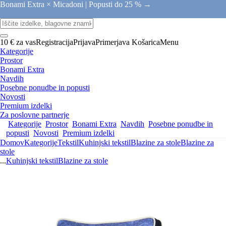
Bonami Extra × Micadoni |
Popusti do 25 % →
10 € za vas
Registracija
Prijava
Primerjava
Košarica
Menu
Kategorije
Prostor
Bonami Extra
Navdih
Posebne ponudbe in popusti
Novosti
Premium izdelki
Za poslovne partnerje
Kategorije
Prostor
Bonami Extra
Navdih
Posebne ponudbe in
popusti
Novosti
Premium izdelki
Domov
Kategorije
Tekstil
Kuhinjski tekstil
Blazine za stole
Blazine za
stole
...
Kuhinjski tekstil
Blazine za stole