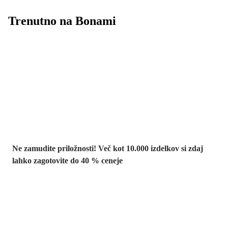
Trenutno na Bonami
Summer Sale:
popusti do -40 %
Ne zamudite priložnosti! Več kot 10.000 izdelkov si zdaj
lahko zagotovite do 40 % ceneje
Znižani zdelki za
vrt