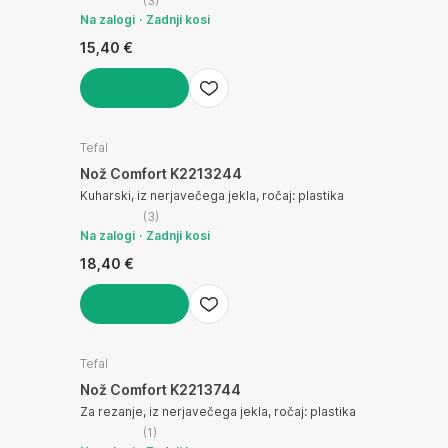
(
3
)
Na zalogi
Zadnji kosi
15,40 €
V KOŠARICO
Tefal
Nož Comfort K2213244
Kuharski, iz nerjavečega jekla, ročaj: plastika
(
3
)
Na zalogi
Zadnji kosi
18,40 €
V KOŠARICO
Tefal
Nož Comfort K2213744
Za rezanje, iz nerjavečega jekla, ročaj: plastika
(
1
)