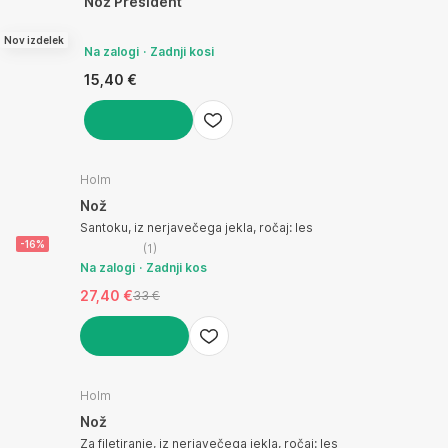
Nož President
Nov izdelek
Na zalogi
Zadnji kosi
15,40 €
V KOŠARICO
Holm
Nož
Santoku, iz nerjavečega jekla, ročaj: les
-16%
(
1
)
Na zalogi
Zadnji kos
27,40 €
33 €
V KOŠARICO
Holm
Nož
Za filetiranje, iz nerjavečega jekla, ročaj: les