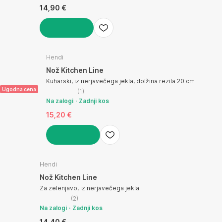
14,90 €
V KOŠARICO
Hendi
Nož Kitchen Line
Kuharski, iz nerjavečega jekla, dolžina rezila 20 cm
Ugodna cena
(
1
)
Na zalogi
Zadnji kos
15,20 €
V KOŠARICO
Hendi
Nož Kitchen Line
Za zelenjavo, iz nerjavečega jekla
(
2
)
Na zalogi
Zadnji kos
14,40 €