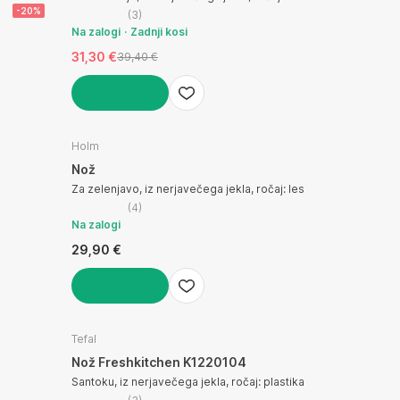
-20%
(
3
)
Na zalogi
Zadnji kosi
31,30 €
39,40 €
V KOŠARICO
Holm
Nož
Za zelenjavo, iz nerjavečega jekla, ročaj: les
(
4
)
Na zalogi
29,90 €
V KOŠARICO
Tefal
Nož Freshkitchen K1220104
Santoku, iz nerjavečega jekla, ročaj: plastika