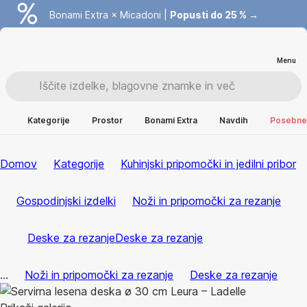
Bonami Extra × Micadoni |
Popusti do 25 % →
Menu
Kategorije
Prostor
Bonami Extra
Navdih
Posebne 
Domov
Kategorije
Kuhinjski pripomočki in jedilni pribor
Gospodinjski izdelki
Noži in pripomočki za rezanje
Deske za rezanje
Deske za rezanje
...
Noži in pripomočki za rezanje
Deske za rezanje