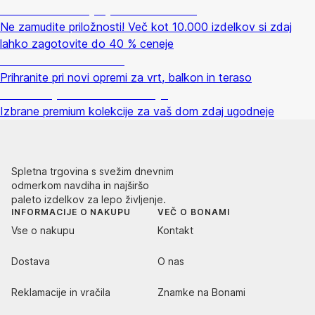
Summer Sale: popusti do -40 %
Ne zamudite priložnosti! Več kot 10.000 izdelkov si zdaj
lahko zagotovite do 40 % ceneje
Znižani zdelki za vrt
Prihranite pri novi opremi za vrt, balkon in teraso
Znižane premium kolekcije
Izbrane premium kolekcije za vaš dom zdaj ugodneje
Spletna trgovina s svežim dnevnim
odmerkom navdiha in najširšo
paleto izdelkov za lepo življenje.
INFORMACIJE O NAKUPU
VEČ O BONAMI
Vse o nakupu
Kontakt
Dostava
O nas
Reklamacije in vračila
Znamke na Bonami