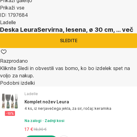
Prikaži galerijo
Prikaži vse
ID: 1797684
Ladelle
Deska Leura
Servirna, lesena, ø 30 cm
, …
več
SLEDITE
Razprodano
Kliknite Sledi in obvestili vas bomo, ko bo izdelek spet na
voljo za nakup.
Podobni izdelki
Ladelle
Komplet nožev Leura
4 ks, iz nerjavečega jekla, za sir, ročaj: keramika
-10%
Na zalogi
Zadnji kosi
17 €
18,90 €