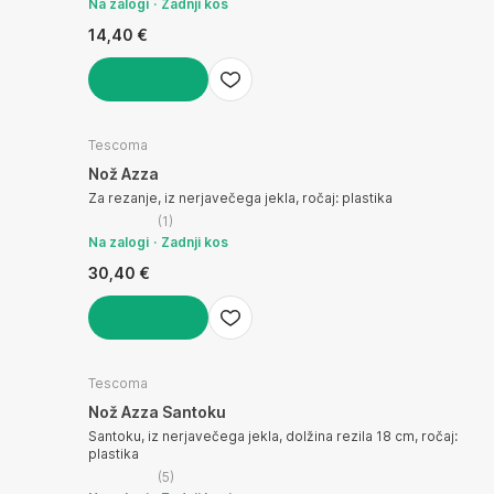
Na zalogi
Zadnji kos
14,40 €
V KOŠARICO
Tescoma
Nož Azza
Za rezanje, iz nerjavečega jekla, ročaj: plastika
(
1
)
Na zalogi
Zadnji kos
30,40 €
V KOŠARICO
Tescoma
Nož Azza Santoku
Santoku, iz nerjavečega jekla, dolžina rezila 18 cm, ročaj:
plastika
(
5
)