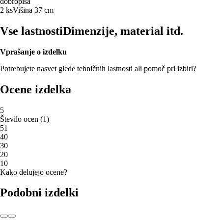
dobropisa
2 ks
Višina 37 cm
Vse lastnosti
Dimenzije, material itd.
Vprašanje o izdelku
Potrebujete nasvet glede tehničnih lastnosti ali pomoč pri izbiri?
Ocene izdelka
5
Število ocen
(
1
)
5
1
4
0
3
0
2
0
1
0
Kako delujejo ocene?
Podobni izdelki