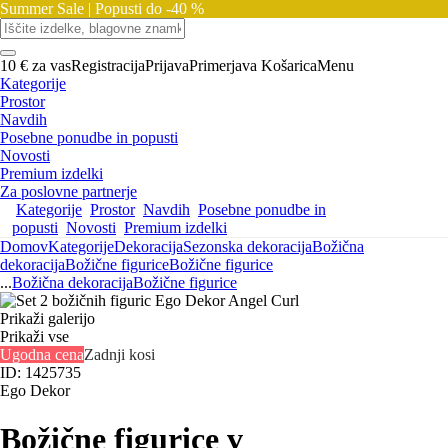
Summer Sale |
Popusti do -40 %
10 € za vas
Registracija
Prijava
Primerjava
Košarica
Menu
Kategorije
Prostor
Navdih
Posebne ponudbe in popusti
Novosti
Premium izdelki
Za poslovne partnerje
Kategorije
Prostor
Navdih
Posebne ponudbe in
popusti
Novosti
Premium izdelki
Domov
Kategorije
Dekoracija
Sezonska dekoracija
Božična
dekoracija
Božične figurice
Božične figurice
...
Božična dekoracija
Božične figurice
Prikaži galerijo
Prikaži vse
Ugodna cena
Zadnji kosi
ID: 1425735
Ego Dekor
Božične figurice v