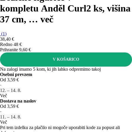
kompletu Anděl Curl
2 ks, višina
37 cm
, …
več
(
1
)
38,40 €
Redno 48 €
Prihranite 9,60 €
V KOŠARICO
Na zalogi imamo 5 kom, ki jih lahko odpremimo takoj
Osebni prevzem
Od 3,59 €
·
12. – 14. 8.
Več
Dostava na naslov
Od 3,59 €
·
11. – 14. 8.
Več
Pri tem izdelku za plačilo ni mogoče uporabiti kode za popust ali