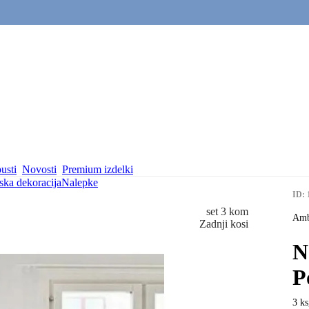
usti
Novosti
Premium izdelki
ska dekoracija
Nalepke
ID: 
set 3 kom
Amb
Zadnji kosi
N
P
3 ks