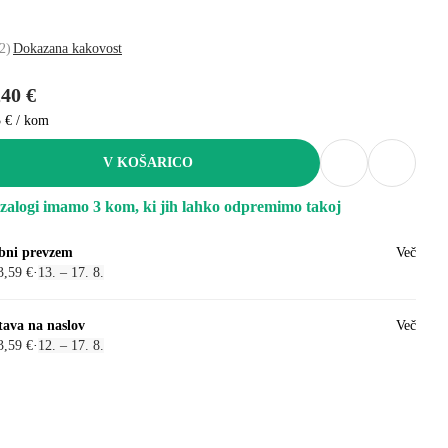
2
)
Dokazana kakovost
,40 €
3 € / kom
V KOŠARICO
zalogi imamo 3 kom, ki jih lahko odpremimo takoj
bni prevzem
Več
3,59 €
·
13. – 17. 8.
tava na naslov
Več
3,59 €
·
12. – 17. 8.