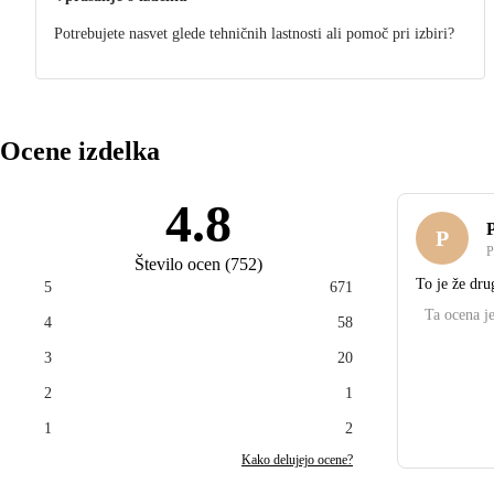
Potrebujete nasvet glede tehničnih lastnosti ali pomoč pri izbiri?
Ocene izdelka
4.8
P
P
Število ocen
(
752
)
To je že dru
5
671
Ta ocena je
4
58
3
20
2
1
1
2
Kako delujejo ocene?