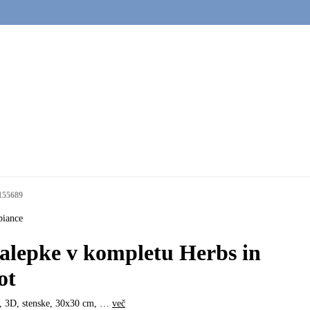
155689
iance
alepke v kompletu Herbs in
ot
, 3D, stenske, 30x30 cm
, …
več