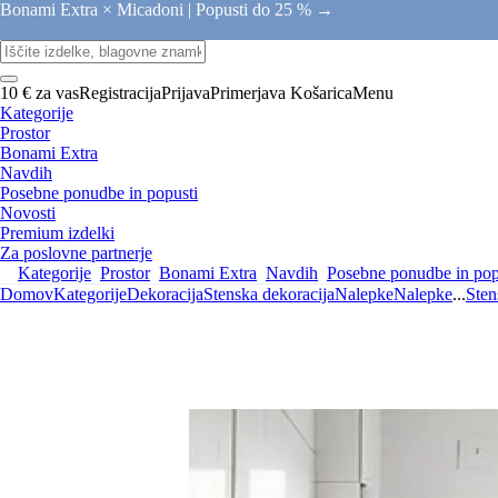
Bonami Extra × Micadoni |
Popusti do 25 % →
10 € za vas
Registracija
Prijava
Primerjava
Košarica
Menu
Kategorije
Prostor
Bonami Extra
Navdih
Posebne ponudbe in popusti
Novosti
Premium izdelki
Za poslovne partnerje
Kategorije
Prostor
Bonami Extra
Navdih
Posebne ponudbe in pop
Domov
Kategorije
Dekoracija
Stenska dekoracija
Nalepke
Nalepke
...
Sten