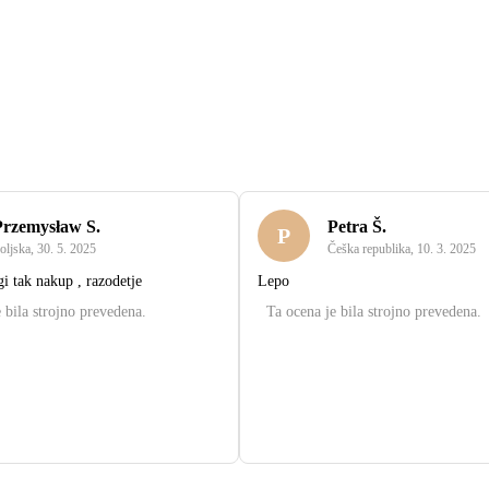
Przemysław S.
Petra Š.
P
oljska
,
30. 5. 2025
Češka republika
,
10. 3. 2025
gi tak nakup , razodetje
Lepo
 bila strojno prevedena.
Ta ocena je bila strojno prevedena.