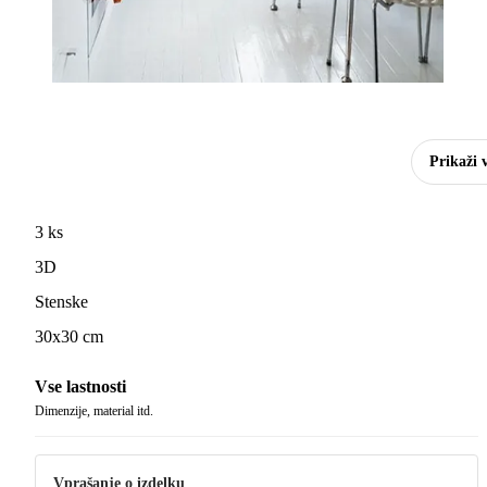
Prikaži 
3 ks
3D
Stenske
30x30 cm
Vse lastnosti
Dimenzije, material itd.
Vprašanje o izdelku