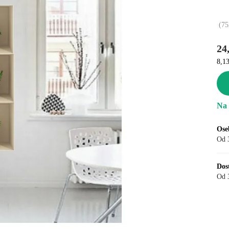
(
75
24
8,1
Na 
Ose
Od 
Dos
Od 