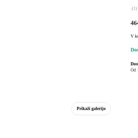
(
1
)
46
V k
Dos
Dos
Od 
Prikaži galerijo