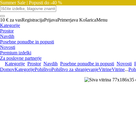
Summer Sale |
Popusti do -40 %
10 € za vas
Registracija
Prijava
Primerjava
Košarica
Menu
Kategorije
Prostor
Navdih
Posebne ponudbe in popusti
Novosti
Premium izdelki
Za poslovne partnerje
Kategorije
Prostor
Navdih
Posebne ponudbe in popusti
Novosti
Domov
Kategorije
Pohištvo
Pohištvo za shranjevanje
Vitrine
Vitrine
...
Poh