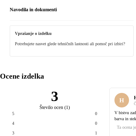
Navodila in dokumenti
Navodila
Vprašanje o izdelku
Potrebujete nasvet glede tehničnih lastnosti ali pomoč pri izbiri?
Ocene izdelka
3
H
Č
Število ocen
(
1
)
V bistvu za
5
0
barva in stek
4
0
Ta ocena je
3
1