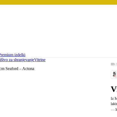
Premium izdelki
ištvo za shranjevanje
Vitrine
ID: 
V
Iz 
laki
…