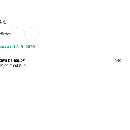
4 €
ošarico
tava od 8. 9. 2026
tava na naslov
Več
19,99 €
·
Od 8. 9.