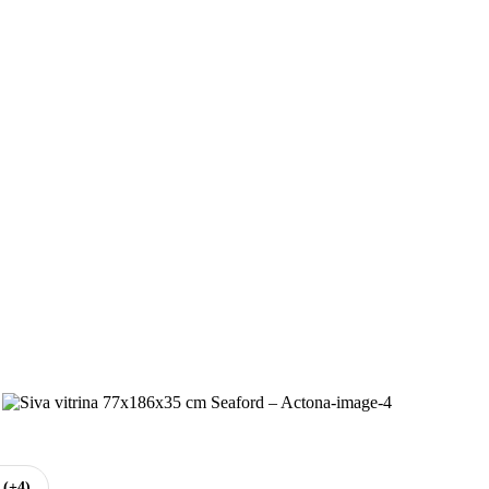
e
(+4)