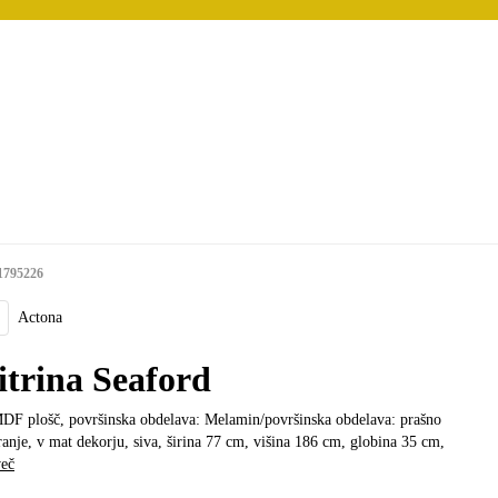
1795226
Actona
itrina Seaford
MDF plošč, površinska obdelava: Melamin/površinska obdelava: prašno
ranje, v mat dekorju, siva, širina 77 cm, višina 186 cm, globina 35 cm
,
več