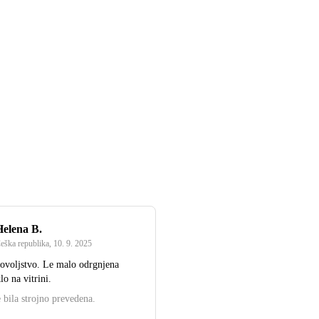
Helena B.
eška republika
,
10. 9. 2025
dovoljstvo. Le malo odrgnjena
lo na vitrini.
 bila strojno prevedena.