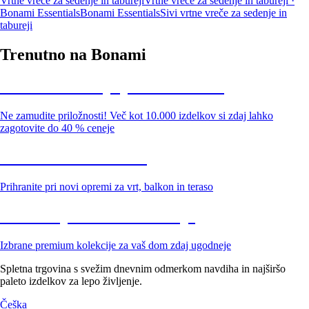
Vrtne vreče za sedenje in tabureji
Vrtne vreče za sedenje in tabureji ·
Bonami Essentials
Bonami Essentials
Sivi vrtne vreče za sedenje in
tabureji
Trenutno na Bonami
Summer Sale: popusti do -40 %
Ne zamudite priložnosti! Več kot 10.000 izdelkov si zdaj lahko
zagotovite do 40 % ceneje
Znižani zdelki za vrt
Prihranite pri novi opremi za vrt, balkon in teraso
Znižane premium kolekcije
Izbrane premium kolekcije za vaš dom zdaj ugodneje
Spletna trgovina s svežim dnevnim odmerkom navdiha in najširšo
paleto izdelkov za lepo življenje.
Češka