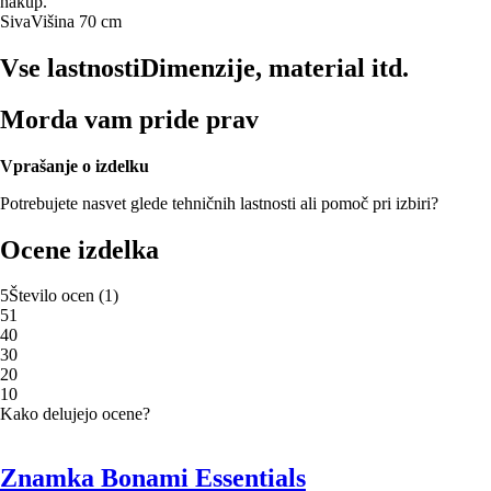
nakup.
Siva
Višina 70 cm
Vse lastnosti
Dimenzije, material itd.
Morda vam pride prav
Vprašanje o izdelku
Potrebujete nasvet glede tehničnih lastnosti ali pomoč pri izbiri?
Ocene izdelka
5
Število ocen
(
1
)
5
1
4
0
3
0
2
0
1
0
Kako delujejo ocene?
Znamka Bonami Essentials