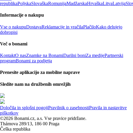
republika
Poljska
Slovaška
Romunija
Madžarska
Hrvaška
Litva
Latvija
Slo
Informacije o nakupu
Vse o nakupu
Dostava
Reklamacije in vračila
Plačilo
Kako delujejo
dobropisi
Več o bonami
Kontakt
O nas
Znamke na Bonami
Darilni boni
Za medije
Partnerski
program
Bonami za podjetja
Prenesite aplikacijo za mobilne naprave
Sledite nam na družbenih omrežjih
Določila in splošni pogoji
Pravilnik o zasebnosti
Pravila in nastavitve
piškotkov
©2026 Bonami.cz, a.s. Vse pravice pridržane.
Thámova 289/13, 186 00 Praga
Češka republika