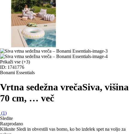
Prikaži vse
(+3)
ID: 1741776
Bonami Essentials
Vrtna sedežna vreča
Siva, višina
70 cm
, …
več
(
1
)
Sledite
Razprodano
Kliknite Sledi in obvestili vas bomo, ko bo izdelek spet na voljo za