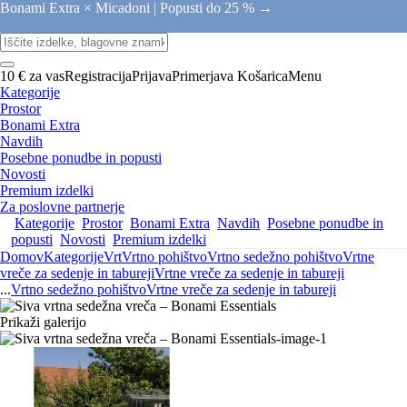
Bonami Extra × Micadoni |
Popusti do 25 % →
10 € za vas
Registracija
Prijava
Primerjava
Košarica
Menu
Kategorije
Prostor
Bonami Extra
Navdih
Posebne ponudbe in popusti
Novosti
Premium izdelki
Za poslovne partnerje
Kategorije
Prostor
Bonami Extra
Navdih
Posebne ponudbe in
popusti
Novosti
Premium izdelki
Domov
Kategorije
Vrt
Vrtno pohištvo
Vrtno sedežno pohištvo
Vrtne
vreče za sedenje in tabureji
Vrtne vreče za sedenje in tabureji
...
Vrtno sedežno pohištvo
Vrtne vreče za sedenje in tabureji
Prikaži galerijo