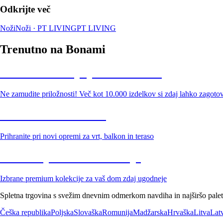
Odkrijte več
Noži
Noži · PT LIVING
PT LIVING
Trenutno na Bonami
Summer Sale: popusti do -40 %
Ne zamudite priložnosti! Več kot 10.000 izdelkov si zdaj lahko zagoto
Znižani zdelki za vrt
Prihranite pri novi opremi za vrt, balkon in teraso
Znižane premium kolekcije
Izbrane premium kolekcije za vaš dom zdaj ugodneje
Spletna trgovina s svežim dnevnim odmerkom navdiha in najširšo paleto
Češka republika
Poljska
Slovaška
Romunija
Madžarska
Hrvaška
Litva
Latv