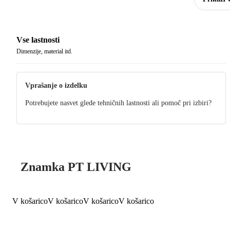
Vse lastnosti
Dimenzije, material itd.
Vprašanje o izdelku
Potrebujete nasvet glede tehničnih lastnosti ali pomoč pri izbiri?
Znamka PT LIVING
V košarico
V košarico
V košarico
V košarico