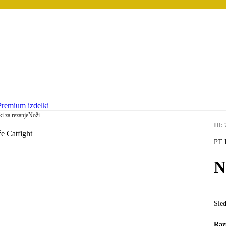
Premium izdelki
i za rezanje
Noži
ID: 
PT 
N
Sled
Raz