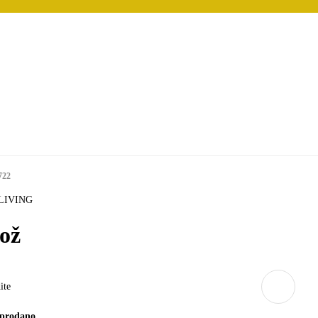
722
LIVING
ož
ite
prodano