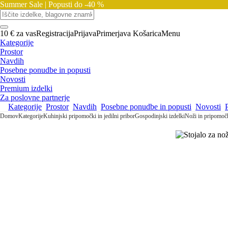
Summer Sale |
Popusti do -40 %
10 € za vas
Registracija
Prijava
Primerjava
Košarica
Menu
Kategorije
Prostor
Navdih
Posebne ponudbe in popusti
Novosti
Premium izdelki
Za poslovne partnerje
Kategorije
Prostor
Navdih
Posebne ponudbe in popusti
Novosti
Domov
Kategorije
Kuhinjski pripomočki in jedilni pribor
Gospodinjski izdelki
Noži in pripomočk