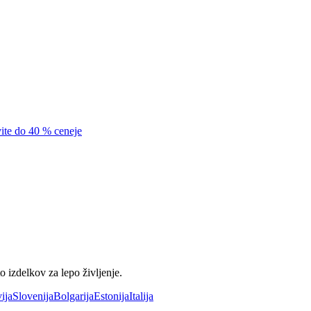
vite do 40 % ceneje
 izdelkov za lepo življenje.
ija
Slovenija
Bolgarija
Estonija
Italija