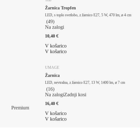
Trio
Žarnica Tropfen
LED, s toplo svetlobo, z žarnico E27, 5 W, 470 lm, ø 4 cm
(
49
)
Na zalogi
10,40 €
V košarico
V košarico
UMAGE
Žarnica
LED, nevtralna, z žarnico E27, 13 W, 1400 lm, ø 7 cm
(
16
)
Na zalogi
Zadnji kosi
16,40 €
Premium
V košarico
V košarico