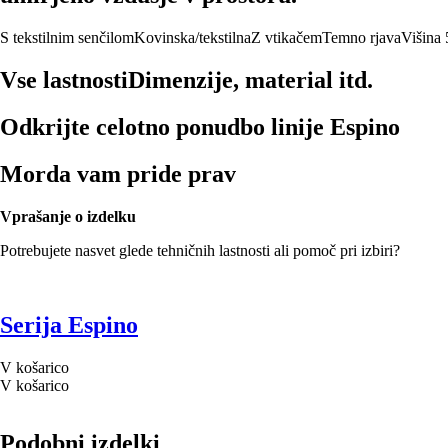
S tekstilnim senčilom
Kovinska/tekstilna
Z vtikačem
Temno rjava
Višina
Vse lastnosti
Dimenzije, material itd.
Odkrijte celotno ponudbo linije Espino
Morda vam pride prav
Vprašanje o izdelku
Potrebujete nasvet glede tehničnih lastnosti ali pomoč pri izbiri?
Serija Espino
V košarico
V košarico
Podobni izdelki