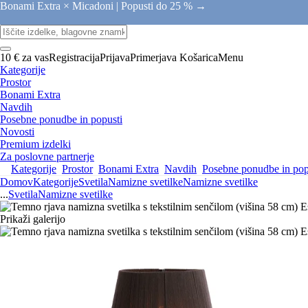
Bonami Extra × Micadoni |
Popusti do 25 % →
10 € za vas
Registracija
Prijava
Primerjava
Košarica
Menu
Kategorije
Prostor
Bonami Extra
Navdih
Posebne ponudbe in popusti
Novosti
Premium izdelki
Za poslovne partnerje
Kategorije
Prostor
Bonami Extra
Navdih
Posebne ponudbe in pop
Domov
Kategorije
Svetila
Namizne svetilke
Namizne svetilke
...
Svetila
Namizne svetilke
Prikaži galerijo