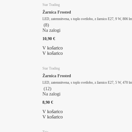
Star Trading
Žarnica Frosted
LED, zatemnitvena, s toplo svetlobo, z žarnico E27, 9 W, 806 l
(
8
)
Na zalogi
10,90 €
V košarico
V košarico
Star Trading
Žarnica Frosted
LED, zatemnitvena, s toplo svetlobo, z žarnico E27, 5 W, 470 l
(
12
)
Na zalogi
8,90 €
V košarico
V košarico