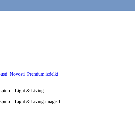
usti
Novosti
Premium izdelki