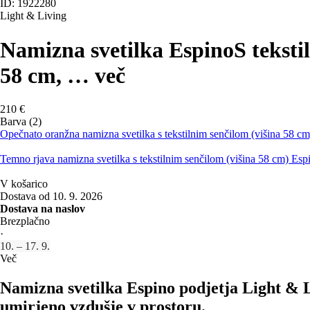
ID: 1922280
Light & Living
Namizna svetilka Espino
S teksti
58 cm
, …
več
210 €
Barva (2)
Opečnato oranžna namizna svetilka s tekstilnim senčilom (višina 58 c
Temno rjava namizna svetilka s tekstilnim senčilom (višina 58 cm) Esp
V košarico
Dostava od 10. 9. 2026
Dostava na naslov
Brezplačno
·
10. – 17. 9.
Več
Namizna svetilka Espino podjetja Light & L
umirjeno vzdušje v prostoru.