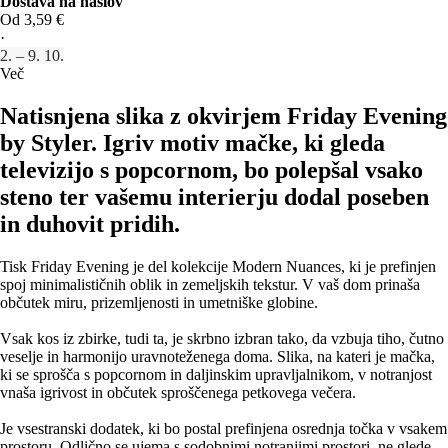
Dostava na naslov
Od 3,59 €
·
2. – 9. 10.
Več
Natisnjena slika z okvirjem Friday Evening
by Styler. Igriv motiv mačke, ki gleda
televizijo s popcornom, bo polepšal vsako
steno ter vašemu interierju dodal poseben
in duhovit pridih.
Tisk Friday Evening je del kolekcije Modern Nuances, ki je prefinjen
spoj minimalističnih oblik in zemeljskih tekstur. V vaš dom prinaša
občutek miru, prizemljenosti in umetniške globine.
Vsak kos iz zbirke, tudi ta, je skrbno izbran tako, da vzbuja tiho, čutno
veselje in harmonijo uravnoteženega doma. Slika, na kateri je mačka,
ki se sprošča s popcornom in daljinskim upravljalnikom, v notranjost
vnaša igrivost in občutek sproščenega petkovega večera.
Je vsestranski dodatek, ki bo postal prefinjena osrednja točka v vsakem
prostoru. Odlično se ujema s sodobnimi notranjimi prostori, ne glede