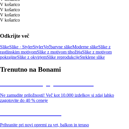
V košarico
V košarico
V košarico
V košarico
Odkrijte več
Slike
Slike · Styler
Styler
Večbarvne slike
Moderne slike
Slike z
rastlinskim motivom
Slike z motivom tihožitja
Slike z motivom
pokrajine
Slike z okvirjem
Slike reprodukcije
Steklene slike
Trenutno na Bonami
Summer Sale: popusti do -40 %
Ne zamudite priložnosti! Več kot 10.000 izdelkov si zdaj lahko
zagotovite do 40 % ceneje
Znižani zdelki za vrt
Prihranite pri novi opremi za vrt, balkon in teraso