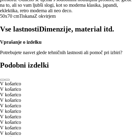
na to, ali so vam ljubši slogi, kot so moderna klasika, japandi,
eklektika, retro moderna ali neo deco.
50x70 cm
Tiskana
Z okvirjem
Vse lastnosti
Dimenzije, material itd.
Vprašanje o izdelku
Potrebujete nasvet glede tehničnih lastnosti ali pomoč pri izbiri?
Podobni izdelki
V košarico
V košarico
V košarico
V košarico
V košarico
V košarico
V košarico
V košarico
V košarico
V košarico