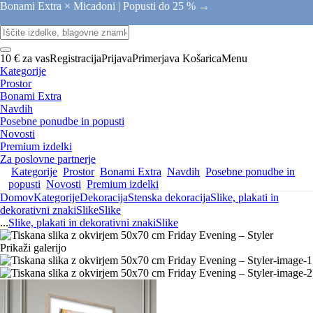
Bonami Extra × Micadoni |
Popusti do 25 % →
10 € za vas
Registracija
Prijava
Primerjava
Košarica
Menu
Kategorije
Prostor
Bonami Extra
Navdih
Posebne ponudbe in popusti
Novosti
Premium izdelki
Za poslovne partnerje
Kategorije
Prostor
Bonami Extra
Navdih
Posebne ponudbe in
popusti
Novosti
Premium izdelki
Domov
Kategorije
Dekoracija
Stenska dekoracija
Slike, plakati in
dekorativni znaki
Slike
Slike
...
Slike, plakati in dekorativni znaki
Slike
Prikaži galerijo