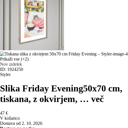
Prikaži vse
(+2)
Nov izdelek
ID: 1924250
Styler
Slika Friday Evening
50x70 cm,
tiskana, z okvirjem
, …
več
47 €
V košarico
Dostava od 2. 10. 2026