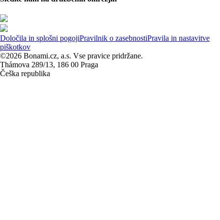
Določila in splošni pogoji
Pravilnik o zasebnosti
Pravila in nastavitve
piškotkov
©2026 Bonami.cz, a.s. Vse pravice pridržane.
Thámova 289/13, 186 00 Praga
Češka republika