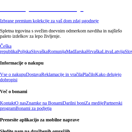
Znižane premium kolekcije
Izbrane premium kolekcije za vaš dom zdaj ugodneje
Spletna trgovina s svežim dnevnim odmerkom navdiha in najširšo
paleto izdelkov za lepo življenje.
Češka
republika
Poljska
Slovaška
Romunija
Madžarska
Hrvaška
Litva
Latvija
Slo
Informacije o nakupu
Vse o nakupu
Dostava
Reklamacije in vračila
Plačilo
Kako delujejo
dobropisi
Več o bonami
Kontakt
O nas
Znamke na Bonami
Darilni boni
Za medije
Partnerski
program
Bonami za podjetja
Prenesite aplikacijo za mobilne naprave
Sledite nam na družbenih omrežjih