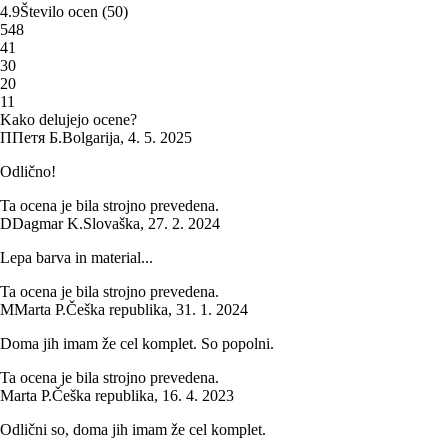
4.9
Število ocen
(
50
)
5
48
4
1
3
0
2
0
1
1
Kako delujejo ocene?
П
Петя Б.
Bolgarija
,
4. 5. 2025
Odlično!
Ta ocena je bila strojno prevedena.
D
Dagmar K.
Slovaška
,
27. 2. 2024
Lepa barva in material...
Ta ocena je bila strojno prevedena.
M
Marta P.
Češka republika
,
31. 1. 2024
Doma jih imam že cel komplet. So popolni.
Ta ocena je bila strojno prevedena.
Marta P.
Češka republika
,
16. 4. 2023
Odlični so, doma jih imam že cel komplet.