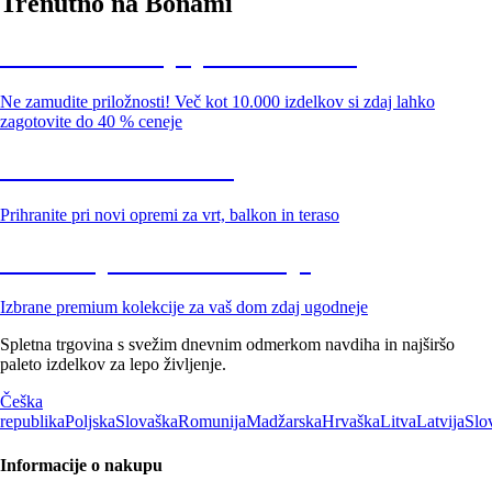
Trenutno na Bonami
Summer Sale: popusti do -40 %
Ne zamudite priložnosti! Več kot 10.000 izdelkov si zdaj lahko
zagotovite do 40 % ceneje
Znižani zdelki za vrt
Prihranite pri novi opremi za vrt, balkon in teraso
Znižane premium kolekcije
Izbrane premium kolekcije za vaš dom zdaj ugodneje
Spletna trgovina s svežim dnevnim odmerkom navdiha in najširšo
paleto izdelkov za lepo življenje.
Češka
republika
Poljska
Slovaška
Romunija
Madžarska
Hrvaška
Litva
Latvija
Slo
Informacije o nakupu