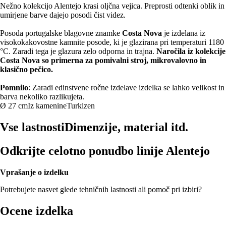
Nežno kolekcijo Alentejo krasi oljčna vejica. Preprosti odtenki oblik in
umirjene barve dajejo posodi čist videz.
Posoda portugalske blagovne znamke
Costa Nova
je izdelana iz
visokokakovostne kamnite posode, ki je glazirana pri temperaturi 1180
°C. Zaradi tega je glazura zelo odporna in trajna.
Naročila iz kolekcije
Costa Nova so primerna za pomivalni stroj, mikrovalovno in
klasično pečico.
Pomnilo
: Zaradi edinstvene ročne izdelave izdelka se lahko velikost in
barva nekoliko razlikujeta.
Ø 27 cm
Iz kamenine
Turkizen
Vse lastnosti
Dimenzije, material itd.
Odkrijte celotno ponudbo linije Alentejo
Vprašanje o izdelku
Potrebujete nasvet glede tehničnih lastnosti ali pomoč pri izbiri?
Ocene izdelka