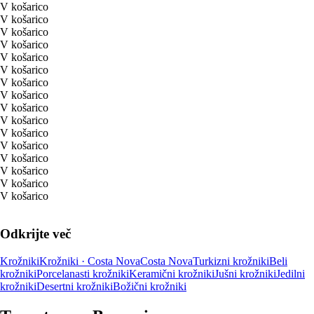
V košarico
V košarico
V košarico
V košarico
V košarico
V košarico
V košarico
V košarico
V košarico
V košarico
V košarico
V košarico
V košarico
V košarico
V košarico
V košarico
Odkrijte več
Krožniki
Krožniki · Costa Nova
Costa Nova
Turkizni krožniki
Beli
krožniki
Porcelanasti krožniki
Keramični krožniki
Jušni krožniki
Jedilni
krožniki
Desertni krožniki
Božični krožniki