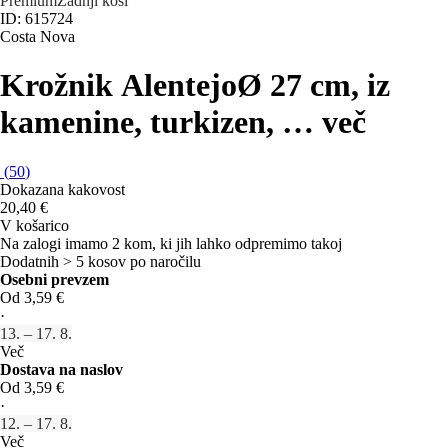
Premium
Zadnji kosi
ID: 615724
Costa Nova
Krožnik Alentejo
Ø 27 cm, iz
kamenine, turkizen
, …
več
(
50
)
Dokazana kakovost
20,40 €
V košarico
Na zalogi imamo 2 kom, ki jih lahko odpremimo takoj
Dodatnih > 5 kosov po naročilu
Osebni prevzem
Od 3,59 €
·
13. – 17. 8.
Več
Dostava na naslov
Od 3,59 €
·
12. – 17. 8.
Več