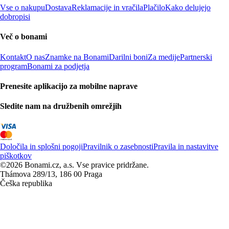
Vse o nakupu
Dostava
Reklamacije in vračila
Plačilo
Kako delujejo
dobropisi
Več o bonami
Kontakt
O nas
Znamke na Bonami
Darilni boni
Za medije
Partnerski
program
Bonami za podjetja
Prenesite aplikacijo za mobilne naprave
Sledite nam na družbenih omrežjih
Določila in splošni pogoji
Pravilnik o zasebnosti
Pravila in nastavitve
piškotkov
©2026 Bonami.cz, a.s. Vse pravice pridržane.
Thámova 289/13, 186 00 Praga
Češka republika