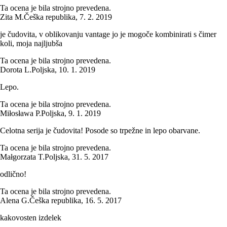
Ta ocena je bila strojno prevedena.
Zita M.
Češka republika
,
7. 2. 2019
je čudovita, v oblikovanju vantage jo je mogoče kombinirati s čimer
koli, moja najljubša
Ta ocena je bila strojno prevedena.
Dorota L.
Poljska
,
10. 1. 2019
Lepo.
Ta ocena je bila strojno prevedena.
Miłosława P.
Poljska
,
9. 1. 2019
Celotna serija je čudovita! Posode so trpežne in lepo obarvane.
Ta ocena je bila strojno prevedena.
Małgorzata T.
Poljska
,
31. 5. 2017
odlično!
Ta ocena je bila strojno prevedena.
Alena G.
Češka republika
,
16. 5. 2017
kakovosten izdelek