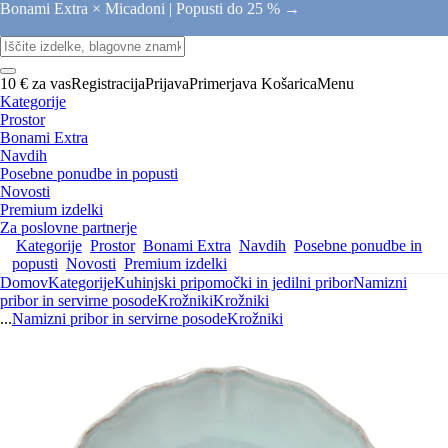
Bonami Extra × Micadoni |
Popusti do 25 % →
10 € za vas
Registracija
Prijava
Primerjava
Košarica
Menu
Kategorije
Prostor
Bonami Extra
Navdih
Posebne ponudbe in popusti
Novosti
Premium izdelki
Za poslovne partnerje
Kategorije
Prostor
Bonami Extra
Navdih
Posebne ponudbe in
popusti
Novosti
Premium izdelki
Domov
Kategorije
Kuhinjski pripomočki in jedilni pribor
Namizni
pribor in servirne posode
Krožniki
Krožniki
...
Namizni pribor in servirne posode
Krožniki