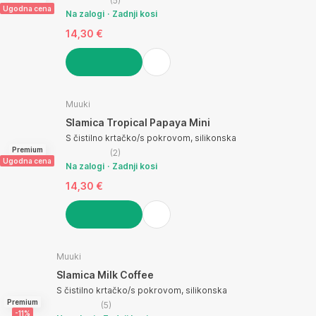
(
5
)
Ugodna cena
Na zalogi
Zadnji kosi
14,30 €
V KOŠARICO
Muuki
Slamica Tropical Papaya Mini
S čistilno krtačko/s pokrovom, silikonska
Premium
(
2
)
Ugodna cena
Na zalogi
Zadnji kosi
14,30 €
V KOŠARICO
Muuki
Slamica Milk Coffee
S čistilno krtačko/s pokrovom, silikonska
Premium
(
5
)
-11%