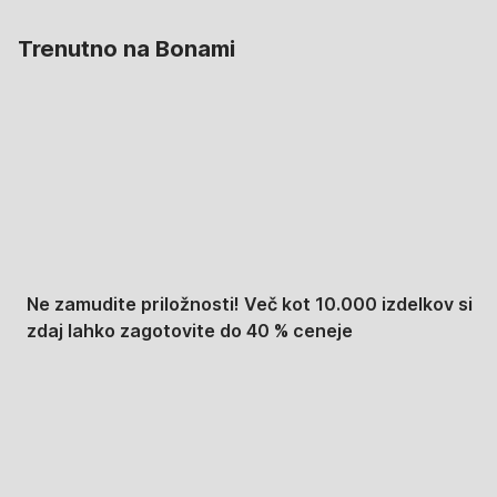
Trenutno na Bonami
Summer Sale:
popusti do -40 %
Ne zamudite priložnosti! Več kot 10.000 izdelkov si
zdaj lahko zagotovite do 40 % ceneje
Znižani zdelki za vrt