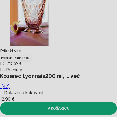
Prikaži vse
Premium
Zadnji kos
ID: 715528
La Rochére
Kozarec Lyonnais
200 ml
, …
več
(
47
)
Dokazana kakovost
12,90 €
V KOŠARICO