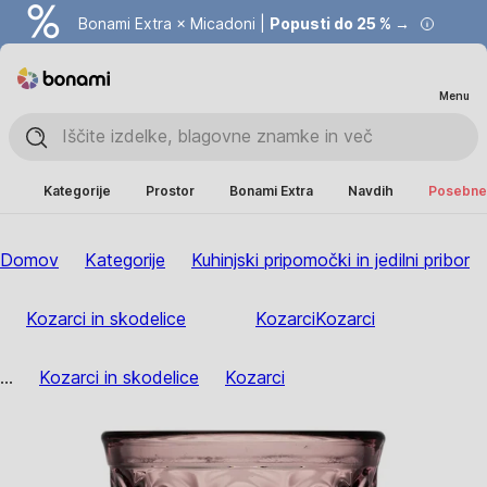
Bonami Extra × Micadoni |
Popusti do 25 % →
Menu
Kategorije
Prostor
Bonami Extra
Navdih
Posebne 
Domov
Kategorije
Kuhinjski pripomočki in jedilni pribor
Kozarci in skodelice
Kozarci
Kozarci
...
Kozarci in skodelice
Kozarci