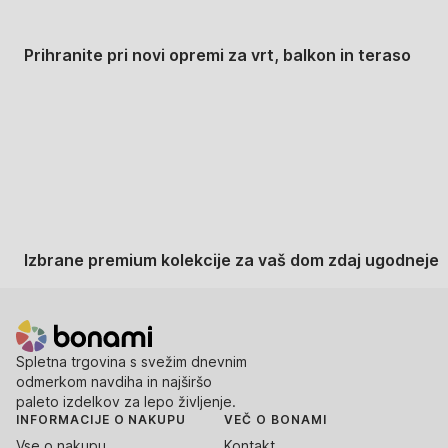
Prihranite pri novi opremi za vrt, balkon in teraso
Znižane premium
kolekcije
Izbrane premium kolekcije za vaš dom zdaj ugodneje
Spletna trgovina s svežim dnevnim
odmerkom navdiha in najširšo
paleto izdelkov za lepo življenje.
INFORMACIJE O NAKUPU
VEČ O BONAMI
Vse o nakupu
Kontakt