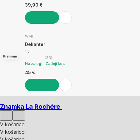
39,90 €
V KOŠARICO
WMF
Dekanter
1,5 l
Premium
(
33
)
Na zalogi
Zadnji kos
45 €
V KOŠARICO
Znamka La Rochére
V košarico
V košarico
V košarico