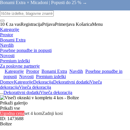
Bonami Extra × Micadoni |
Popusti do 25 % →
10 € za vas
Registracija
Prijava
Primerjava
Košarica
Menu
Kategorije
Prostor
Bonami Extra
Navdih
Posebne ponudbe in popusti
Novosti
Premium izdelki
Za poslovne partnerje
Kategorije
Prostor
Bonami Extra
Navdih
Posebne ponudbe in
popusti
Novosti
Premium izdelki
Domov
Kategorije
Dekoracija
Dekorativni dodatki
Viseča
dekoracija
Viseča dekoracija
...
Dekorativni dodatki
Viseča dekoracija
Prikaži galerijo
Prikaži vse
Ugodna cena
set 4 kom
Zadnji kosi
ID: 1473688
Boltze