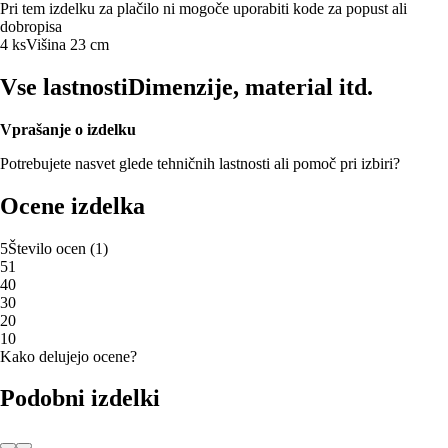
Pri tem izdelku za plačilo ni mogoče uporabiti kode za popust ali
dobropisa
4 ks
Višina 23 cm
Vse lastnosti
Dimenzije, material itd.
Vprašanje o izdelku
Potrebujete nasvet glede tehničnih lastnosti ali pomoč pri izbiri?
Ocene izdelka
5
Število ocen
(
1
)
5
1
4
0
3
0
2
0
1
0
Kako delujejo ocene?
Podobni izdelki