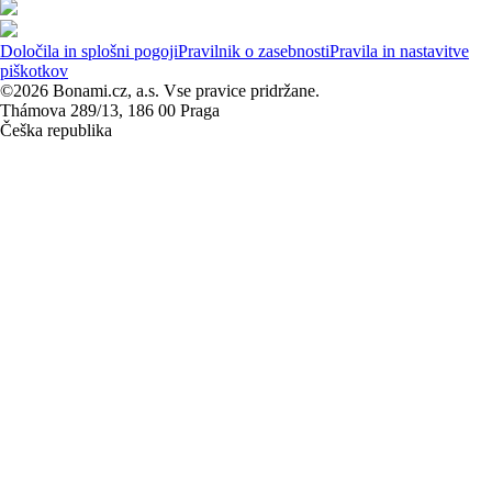
Določila in splošni pogoji
Pravilnik o zasebnosti
Pravila in nastavitve
piškotkov
©2026 Bonami.cz, a.s. Vse pravice pridržane.
Thámova 289/13, 186 00 Praga
Češka republika