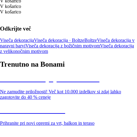
V košarico
V košarico
V košarico
Odkrijte več
Viseča dekoracija
Viseča dekoracija · Boltze
Boltze
Viseča dekoracija v
naravni barvi
Viseča dekoracija z božičnim motivom
Viseča dekoracija
z velikonočnim motivom
Trenutno na Bonami
Summer Sale: popusti do -40 %
Ne zamudite priložnosti! Več kot 10.000 izdelkov si zdaj lahko
zagotovite do 40 % ceneje
Znižani zdelki za vrt
Prihranite pri novi opremi za vrt, balkon in teraso
Znižane premium kolekcije