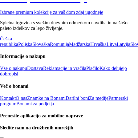
Izbrane premium kolekcije za vaš dom zdaj ugodneje
Spletna trgovina s svežim dnevnim odmerkom navdiha in najširšo
paleto izdelkov za lepo življenje.
Češka
republika
Poljska
Slovaška
Romunija
Madžarska
Hrvaška
Litva
Latvija
Slo
Informacije o nakupu
Vse o nakupu
Dostava
Reklamacije in vračila
Plačilo
Kako delujejo
dobropisi
Več o bonami
Kontakt
O nas
Znamke na Bonami
Darilni boni
Za medije
Partnerski
program
Bonami za podjetja
Prenesite aplikacijo za mobilne naprave
Sledite nam na družbenih omrežjih