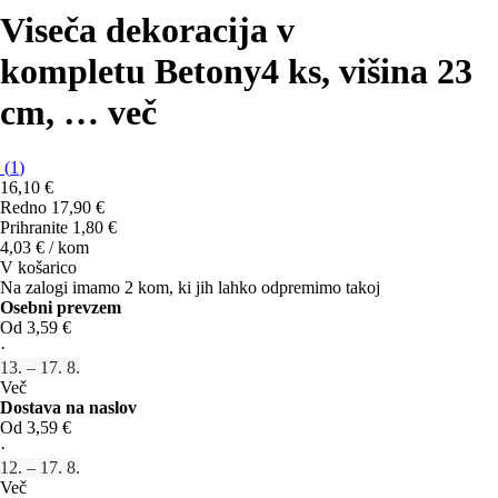
Viseča dekoracija v
kompletu Betony
4 ks, višina 23
cm
, …
več
(
1
)
16,10 €
Redno 17,90 €
Prihranite 1,80 €
4,03 € / kom
V košarico
Na zalogi imamo 2 kom, ki jih lahko odpremimo takoj
Osebni prevzem
Od 3,59 €
·
13. – 17. 8.
Več
Dostava na naslov
Od 3,59 €
·
12. – 17. 8.
Več