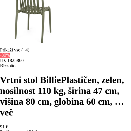
Prikaži vse
(+4)
-30%
ID: 1825860
Bizzotto
Vrtni stol Billie
Plastičen, zelen,
nosilnost 110 kg, širina 47 cm,
višina 80 cm, globina 60 cm
, …
več
91 €