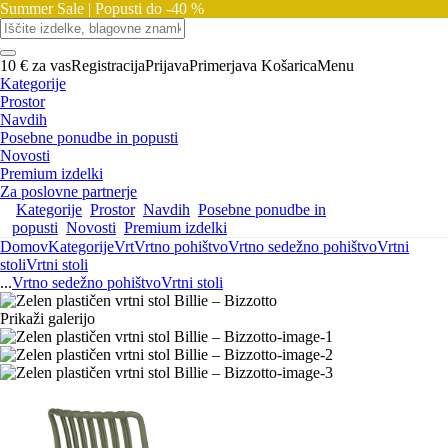
Summer Sale |
Popusti do -40 %
10 € za vas
Registracija
Prijava
Primerjava
Košarica
Menu
Kategorije
Prostor
Navdih
Posebne ponudbe in popusti
Novosti
Premium izdelki
Za poslovne partnerje
Kategorije
Prostor
Navdih
Posebne ponudbe in
popusti
Novosti
Premium izdelki
Domov
Kategorije
Vrt
Vrtno pohištvo
Vrtno sedežno pohištvo
Vrtni
stoli
Vrtni stoli
...
Vrtno sedežno pohištvo
Vrtni stoli
Prikaži galerijo