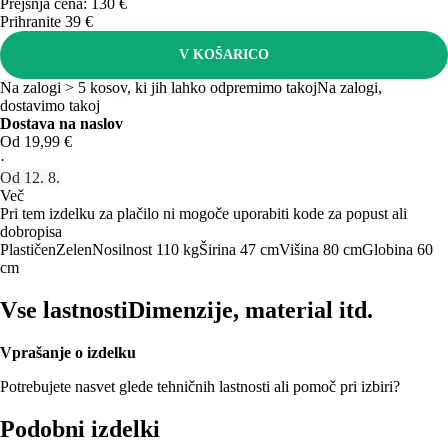
Prejšnja cena:
130 €
Prihranite 39 €
V KOŠARICO
Na zalogi > 5 kosov, ki jih lahko odpremimo takoj
Na zalogi,
dostavimo takoj
Dostava na naslov
Od 19,99 €
·
Od 12. 8.
Več
Pri tem izdelku za plačilo ni mogoče uporabiti kode za popust ali
dobropisa
Plastičen
Zelen
Nosilnost 110 kg
Širina 47 cm
Višina 80 cm
Globina 60
cm
Vse lastnosti
Dimenzije, material itd.
Vprašanje o izdelku
Potrebujete nasvet glede tehničnih lastnosti ali pomoč pri izbiri?
Podobni izdelki