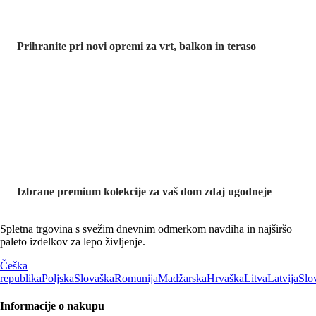
Prihranite pri novi opremi za vrt, balkon in teraso
Znižane
premium
kolekcije
Izbrane premium kolekcije za vaš dom zdaj ugodneje
Spletna trgovina s svežim dnevnim odmerkom navdiha in najširšo
paleto izdelkov za lepo življenje.
Češka
republika
Poljska
Slovaška
Romunija
Madžarska
Hrvaška
Litva
Latvija
Slo
Informacije o nakupu