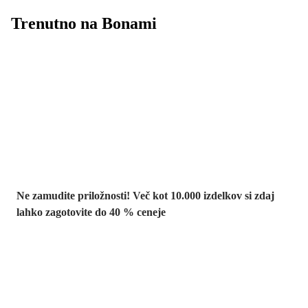
Trenutno na Bonami
Summer Sale:
popusti do -40 %
Ne zamudite priložnosti! Več kot 10.000 izdelkov si zdaj
lahko zagotovite do 40 % ceneje
Znižani zdelki za
vrt