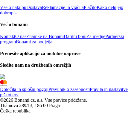
Vse o nakupu
Dostava
Reklamacije in vračila
Plačilo
Kako delujejo
dobropisi
Več o bonami
Kontakt
O nas
Znamke na Bonami
Darilni boni
Za medije
Partnerski
program
Bonami za podjetja
Prenesite aplikacijo za mobilne naprave
Sledite nam na družbenih omrežjih
Določila in splošni pogoji
Pravilnik o zasebnosti
Pravila in nastavitve
piškotkov
©2026 Bonami.cz, a.s. Vse pravice pridržane.
Thámova 289/13, 186 00 Praga
Češka republika