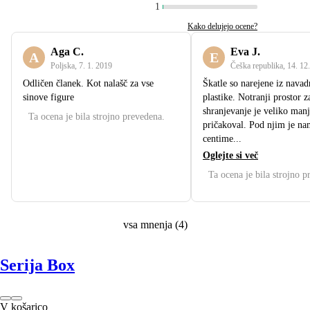
1
Kako delujejo ocene?
Aga C.
Eva J.
A
E
Poljska
,
7. 1. 2019
Češka republika
,
14. 12
Odličen članek. Kot nalašč za vse
Škatle so narejene iz navad
sinove figure
plastike. Notranji prostor z
shranjevanje je veliko manj
Ta ocena je bila strojno prevedena.
pričakoval. Pod njim je na
centime...
Oglejte si več
Ta ocena je bila strojno p
vsa mnenja
(
4
)
Serija Box
V košarico