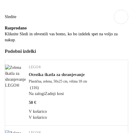
Sledite
Razprodano
Kliknite Sledi in obvestili vas bomo, ko bo izdelek spet na voljo za
nakup.
Podobni izdelki
LEGO®
Otroška škatla za shranjevanje
Plastična, zelena, 50x25 cm, višina 18 cm
(
116
)
Na zalogi
Zadnji kosi
50 €
V košarico
V košarico
LEGO®