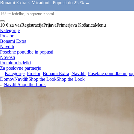
Bonami Extra × Micadoni |
Popusti do 25 % →
10 € za vas
Registracija
Prijava
Primerjava
Košarica
Menu
Kategorije
Prostor
Bonami Extra
Navdih
Posebne ponudbe in popusti
Novosti
Premium izdelki
Za poslovne partnerje
Kategorije
Prostor
Bonami Extra
Navdih
Posebne ponudbe in pop
Domov
Navdih
Shop the Look
Shop the Look
...
Navdih
Shop the Look