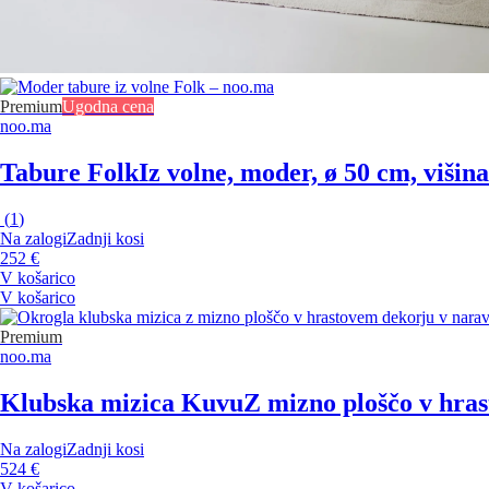
Premium
Ugodna cena
noo.ma
Tabure Folk
Iz volne, moder, ø 50 cm, višin
(
1
)
Na zalogi
Zadnji kosi
252 €
V košarico
V košarico
Premium
noo.ma
Klubska mizica Kuvu
Z mizno ploščo v hras
Na zalogi
Zadnji kosi
524 €
V košarico