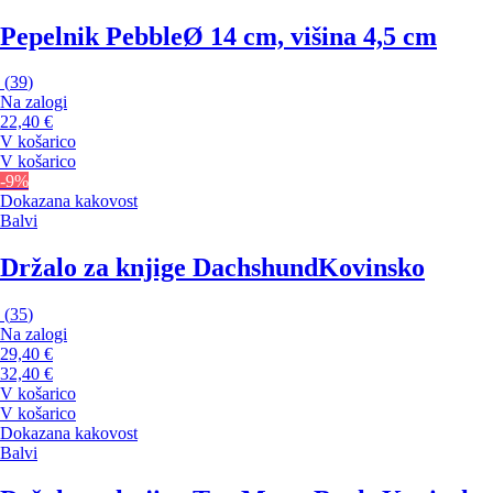
Pepelnik Pebble
Ø 14 cm, višina 4,5 cm
(
39
)
Na zalogi
22,40 €
V košarico
V košarico
-9%
Dokazana kakovost
Balvi
Držalo za knjige Dachshund
Kovinsko
(
35
)
Na zalogi
29,40 €
32,40 €
V košarico
V košarico
Dokazana kakovost
Balvi