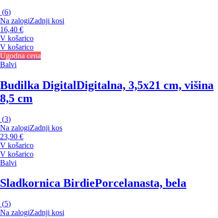
(
6
)
Na zalogi
Zadnji kosi
16,40 €
V košarico
V košarico
Ugodna cena
Balvi
Budilka Digital
Digitalna, 3,5x21 cm, višina
8,5 cm
(
3
)
Na zalogi
Zadnji kos
23,90 €
V košarico
V košarico
Balvi
Sladkornica Birdie
Porcelanasta, bela
(
5
)
Na zalogi
Zadnji kosi