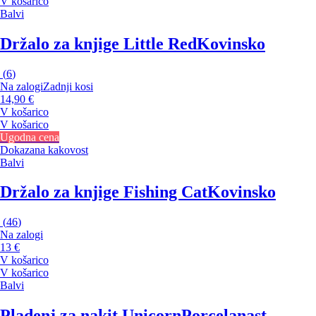
V košarico
Balvi
Držalo za knjige Little Red
Kovinsko
(
6
)
Na zalogi
Zadnji kosi
14,90 €
V košarico
V košarico
Ugodna cena
Dokazana kakovost
Balvi
Držalo za knjige Fishing Cat
Kovinsko
(
46
)
Na zalogi
13 €
V košarico
V košarico
Balvi
Pladenj za nakit Unicorn
Porcelanast,