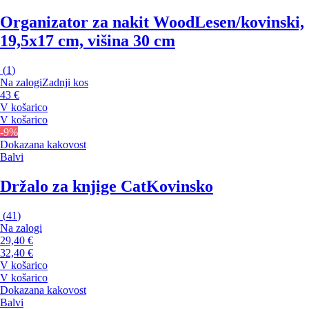
Organizator za nakit Wood
Lesen/kovinski,
19,5x17 cm, višina 30 cm
(
1
)
Na zalogi
Zadnji kos
43 €
V košarico
V košarico
-9%
Dokazana kakovost
Balvi
Držalo za knjige Cat
Kovinsko
(
41
)
Na zalogi
29,40 €
32,40 €
V košarico
V košarico
Dokazana kakovost
Balvi