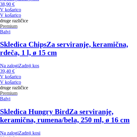
38,90 €
V košarico
V košarico
druge različice
Premium
Balvi
Skledica Chips
Za serviranje, keramična,
rdeča, 1 l, ø 15 cm
Na zalogi
Zadnji kos
39,40 €
V košarico
V košarico
druge različice
Premium
Balvi
Skledica Hungry Bird
Za serviranje,
keramična, rumena/bela, 250 ml, ø 16 cm
Na zalogi
Zadnji kosi