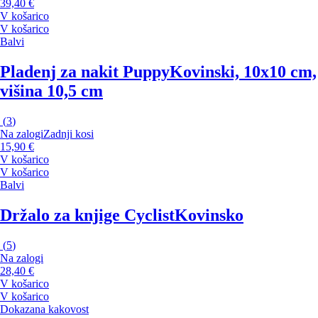
39,40 €
V košarico
V košarico
Balvi
Pladenj za nakit Puppy
Kovinski, 10x10 cm,
višina 10,5 cm
(
3
)
Na zalogi
Zadnji kosi
15,90 €
V košarico
V košarico
Balvi
Držalo za knjige Cyclist
Kovinsko
(
5
)
Na zalogi
28,40 €
V košarico
V košarico
Dokazana kakovost