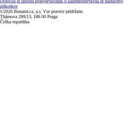
Določila in splošni pogoji
Pravilnik o zasebnosti
Pravila in nastavitve
piškotkov
©2026 Bonami.cz, a.s. Vse pravice pridržane.
Thámova 289/13, 186 00 Praga
Češka republika