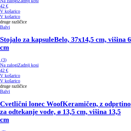
Na zalogi
Zadnji kosi
42 €
V košarico
V košarico
druge različice
Balvi
Stojalo za kapsule
Belo, 37x14,5 cm, višina 6
cm
(
3
)
Na zalogi
Zadnji kosi
42 €
V košarico
V košarico
druge različice
Balvi
Cvetlični lonec Woof
Keramičen, z odprtino
za odtekanje vode, ø 13,5 cm, višina 13,5
cm