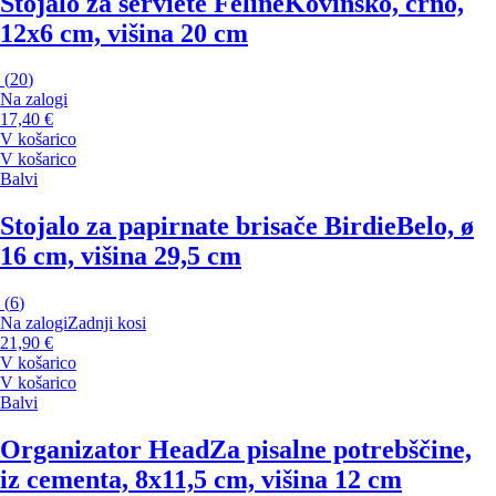
Stojalo za serviete Feline
Kovinsko, črno,
12x6 cm, višina 20 cm
(
20
)
Na zalogi
17,40 €
V košarico
V košarico
Balvi
Stojalo za papirnate brisače Birdie
Belo, ø
16 cm, višina 29,5 cm
(
6
)
Na zalogi
Zadnji kosi
21,90 €
V košarico
V košarico
Balvi
Organizator Head
Za pisalne potrebščine,
iz cementa, 8x11,5 cm, višina 12 cm