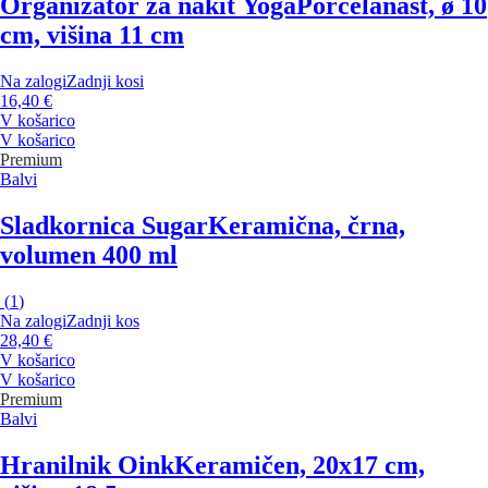
Organizator za nakit Yoga
Porcelanast, ø 10
cm, višina 11 cm
Na zalogi
Zadnji kosi
16,40 €
V košarico
V košarico
Premium
Balvi
Sladkornica Sugar
Keramična, črna,
volumen 400 ml
(
1
)
Na zalogi
Zadnji kos
28,40 €
V košarico
V košarico
Premium
Balvi
Hranilnik Oink
Keramičen, 20x17 cm,