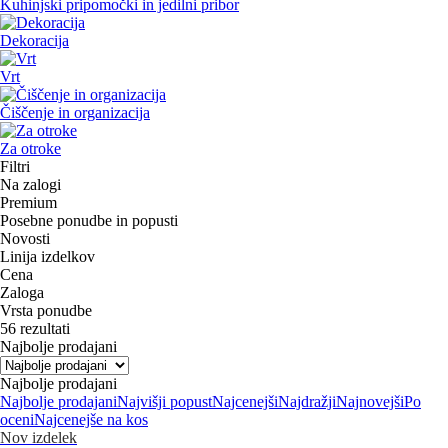
Kuhinjski pripomočki in jedilni pribor
Dekoracija
Vrt
Čiščenje in organizacija
Za otroke
Filtri
Na zalogi
Premium
Posebne ponudbe in popusti
Novosti
Linija izdelkov
Cena
Zaloga
Vrsta ponudbe
56 rezultati
Najbolje prodajani
Najbolje prodajani
Najbolje prodajani
Najvišji popust
Najcenejši
Najdražji
Najnovejši
Po
oceni
Najcenejše na kos
Nov izdelek