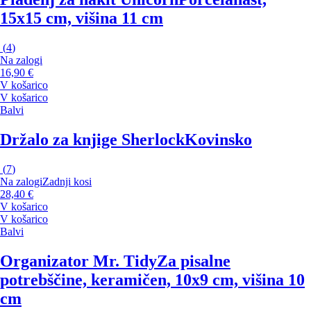
15x15 cm, višina 11 cm
(
4
)
Na zalogi
16,90 €
V košarico
V košarico
Balvi
Držalo za knjige Sherlock
Kovinsko
(
7
)
Na zalogi
Zadnji kosi
28,40 €
V košarico
V košarico
Balvi
Organizator Mr. Tidy
Za pisalne
potrebščine, keramičen, 10x9 cm, višina 10
cm