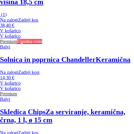
višina 18,5 cm
(
1
)
Na zalogi
Zadnji kos
38,40 €
V košarico
V košarico
Premium
Ugodna cena
Balvi
Solnica in poprnica Chandeller
Keramična
Na zalogi
Zadnji kosi
14,30 €
V košarico
V košarico
Premium
Balvi
Skledica Chips
Za serviranje, keramična,
črna, 1 l, ø 15 cm
Na zalogi
Zadnji kos