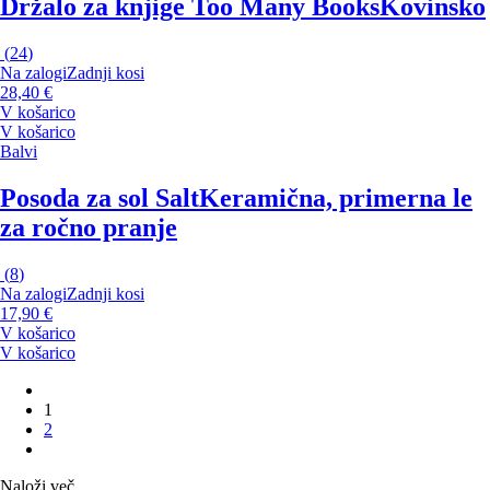
Držalo za knjige Too Many Books
Kovinsko
(
24
)
Na zalogi
Zadnji kosi
28,40 €
V košarico
V košarico
Balvi
Posoda za sol Salt
Keramična, primerna le
za ročno pranje
(
8
)
Na zalogi
Zadnji kosi
17,90 €
V košarico
V košarico
1
2
Naloži več