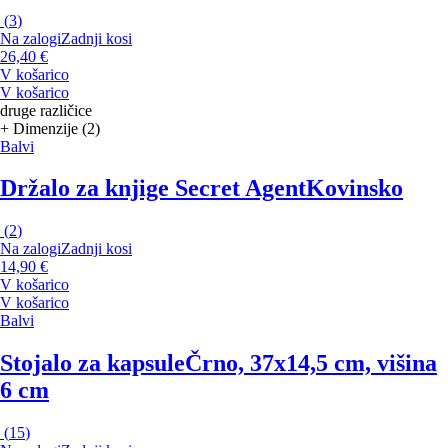
(
3
)
Na zalogi
Zadnji kosi
26,40 €
V košarico
V košarico
druge različice
+ Dimenzije (2)
Balvi
Držalo za knjige Secret Agent
Kovinsko
(
2
)
Na zalogi
Zadnji kosi
14,90 €
V košarico
V košarico
Balvi
Stojalo za kapsule
Črno, 37x14,5 cm, višina
6 cm
(
15
)