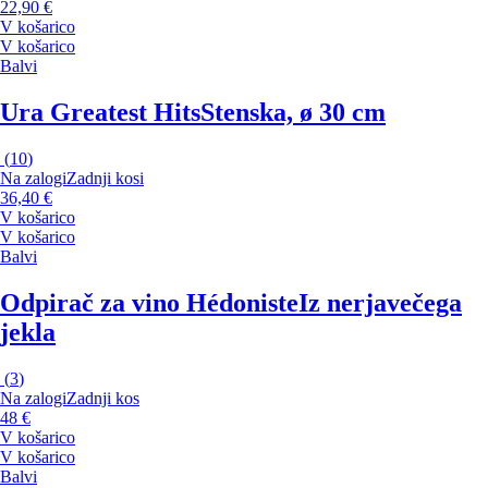
22,90 €
V košarico
V košarico
Balvi
Ura Greatest Hits
Stenska, ø 30 cm
(
10
)
Na zalogi
Zadnji kosi
36,40 €
V košarico
V košarico
Balvi
Odpirač za vino Hédoniste
Iz nerjavečega
jekla
(
3
)
Na zalogi
Zadnji kos
48 €
V košarico
V košarico
Balvi