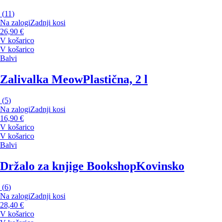
(
11
)
Na zalogi
Zadnji kosi
26,90 €
V košarico
V košarico
Balvi
Zalivalka Meow
Plastična, 2 l
(
5
)
Na zalogi
Zadnji kosi
16,90 €
V košarico
V košarico
Balvi
Držalo za knjige Bookshop
Kovinsko
(
6
)
Na zalogi
Zadnji kosi
28,40 €
V košarico