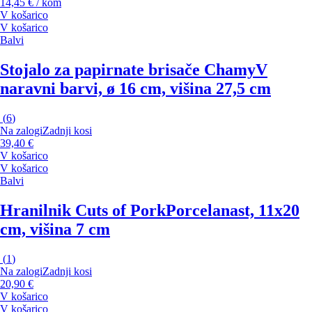
14,45 € / kom
V košarico
V košarico
Balvi
Stojalo za papirnate brisače Chamy
V
naravni barvi, ø 16 cm, višina 27,5 cm
(
6
)
Na zalogi
Zadnji kosi
39,40 €
V košarico
V košarico
Balvi
Hranilnik Cuts of Pork
Porcelanast, 11x20
cm, višina 7 cm
(
1
)
Na zalogi
Zadnji kosi
20,90 €
V košarico
V košarico