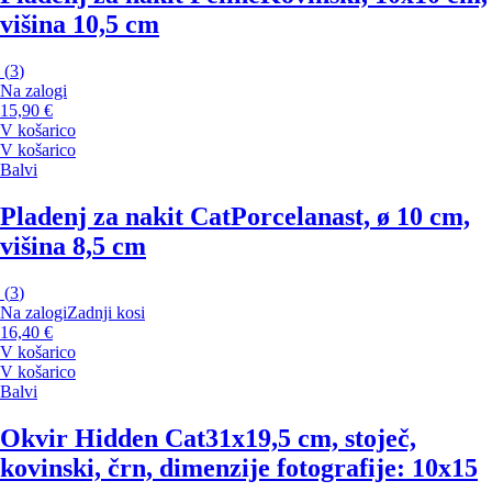
višina 10,5 cm
(
3
)
Na zalogi
15,90 €
V košarico
V košarico
Balvi
Pladenj za nakit Cat
Porcelanast, ø 10 cm,
višina 8,5 cm
(
3
)
Na zalogi
Zadnji kosi
16,40 €
V košarico
V košarico
Balvi
Okvir Hidden Cat
31x19,5 cm, stoječ,
kovinski, črn, dimenzije fotografije: 10x15