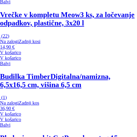
Balvi
Vrečke v kompletu Meow
3 ks, za ločevanje
odpadkov, plastične, 3x20 l
(
22
)
Na zalogi
Zadnji kosi
14,90 €
V košarico
V košarico
Balvi
Budilka Timber
Digitalna/namizna,
6,5x16,5 cm, višina 6,5 cm
(
1
)
Na zalogi
Zadnji kos
36,90 €
V košarico
V košarico
Balvi