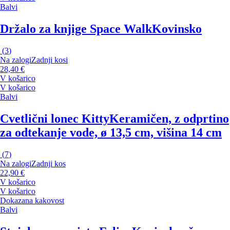
Balvi
Držalo za knjige Space Walk
Kovinsko
(
3
)
Na zalogi
Zadnji kosi
28,40 €
V košarico
V košarico
Balvi
Cvetlični lonec Kitty
Keramičen, z odprtino
za odtekanje vode, ø 13,5 cm, višina 14 cm
(
7
)
Na zalogi
Zadnji kos
22,90 €
V košarico
V košarico
Dokazana kakovost
Balvi