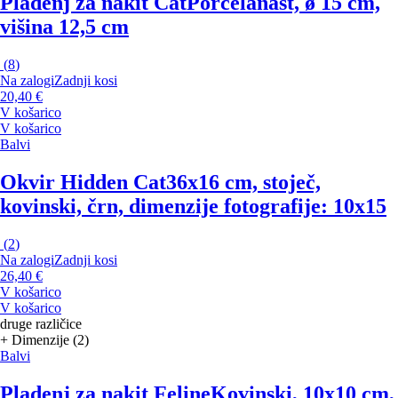
Pladenj za nakit Cat
Porcelanast, ø 15 cm,
višina 12,5 cm
(
8
)
Na zalogi
Zadnji kosi
20,40 €
V košarico
V košarico
Balvi
Okvir Hidden Cat
36x16 cm, stoječ,
kovinski, črn, dimenzije fotografije: 10x15
(
2
)
Na zalogi
Zadnji kosi
26,40 €
V košarico
V košarico
druge različice
+ Dimenzije (2)
Balvi
Pladenj za nakit Feline
Kovinski, 10x10 cm,