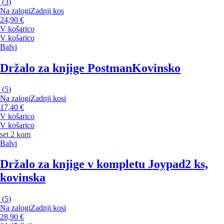
(
3
)
Na zalogi
Zadnji kos
24,90 €
V košarico
V košarico
Balvi
Držalo za knjige Postman
Kovinsko
(
5
)
Na zalogi
Zadnji kosi
17,40 €
V košarico
V košarico
set 2 kom
Balvi
Držalo za knjige v kompletu Joypad
2 ks,
kovinska
(
5
)
Na zalogi
Zadnji kosi
28,90 €