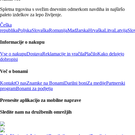
Spletna trgovina s svežim dnevnim odmerkom navdiha in najširšo
paleto izdelkov za lepo življenje.
Češka
republika
Poljska
Slovaška
Romunija
Madžarska
Hrvaška
Litva
Latvija
Slo
Informacije o nakupu
Vse o nakupu
Dostava
Reklamacije in vračila
Plačilo
Kako delujejo
dobropisi
Več o bonami
Kontakt
O nas
Znamke na Bonami
Darilni boni
Za medije
Partnerski
program
Bonami za podjetja
Prenesite aplikacijo za mobilne naprave
Sledite nam na družbenih omrežjih