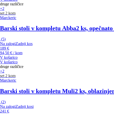
druge različice
+2
set 2 kom
Marckeric
Barski stoli v kompletu Abba
2 ks, opečnato
(
5
)
Na zalogi
Zadnji kos
189 €
94,50 € / kom
V košarico
V košarico
druge različice
+2
set 2 kom
Marckeric
Barski stoli v kompletu Muli
2 ks, oblazinje
(
2
)
Na zalogi
Zadnji kosi
241 €