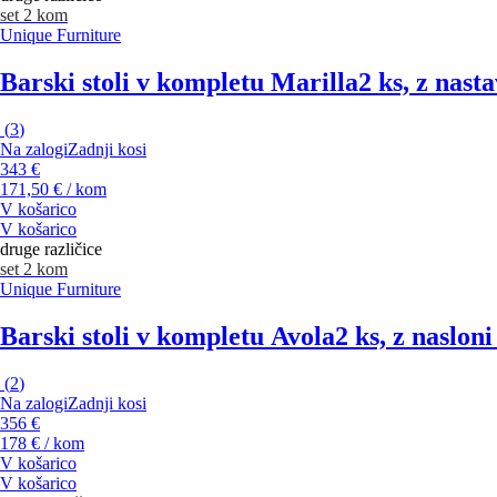
set 2 kom
Unique Furniture
Barski stoli v kompletu Marilla
2 ks, z nasta
(
3
)
Na zalogi
Zadnji kosi
343 €
171,50 € / kom
V košarico
V košarico
druge različice
set 2 kom
Unique Furniture
Barski stoli v kompletu Avola
2 ks, z nasloni
(
2
)
Na zalogi
Zadnji kosi
356 €
178 € / kom
V košarico
V košarico