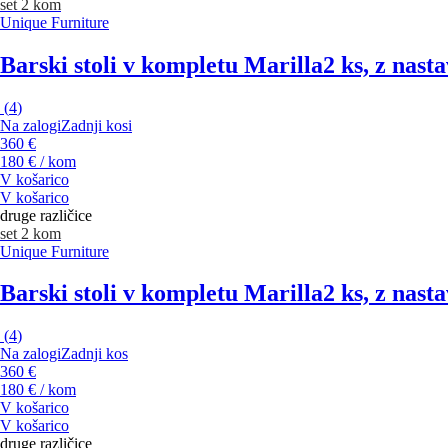
set 2 kom
Unique Furniture
Barski stoli v kompletu Marilla
2 ks, z nast
(
4
)
Na zalogi
Zadnji kosi
360 €
180 € / kom
V košarico
V košarico
druge različice
set 2 kom
Unique Furniture
Barski stoli v kompletu Marilla
2 ks, z nasta
(
4
)
Na zalogi
Zadnji kos
360 €
180 € / kom
V košarico
V košarico
druge različice