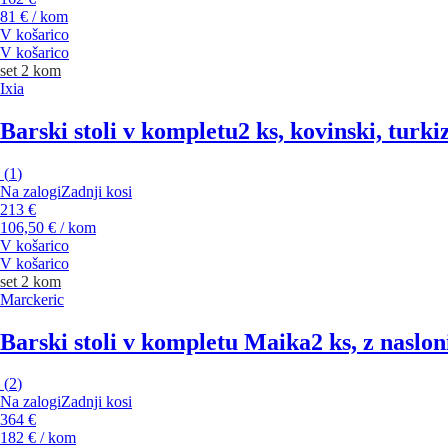
81 € / kom
V košarico
V košarico
set 2 kom
Ixia
Barski stoli v kompletu
2 ks, kovinski, turki
(
1
)
Na zalogi
Zadnji kosi
213 €
106,50 € / kom
V košarico
V košarico
set 2 kom
Marckeric
Barski stoli v kompletu Maika
2 ks, z naslo
(
2
)
Na zalogi
Zadnji kosi
364 €
182 € / kom