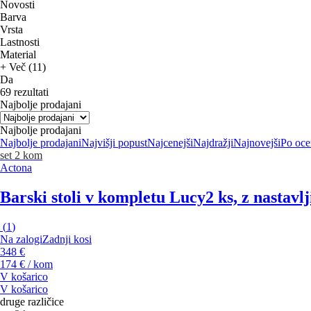
Novosti
Barva
Vrsta
Lastnosti
Material
+ Več (11)
Da
69 rezultati
Najbolje prodajani
Najbolje prodajani
Najbolje prodajani
Najvišji popust
Najcenejši
Najdražji
Najnovejši
Po oce
set 2 kom
Actona
Barski stoli v kompletu Lucy
2 ks, z nastavlj
(
1
)
Na zalogi
Zadnji kosi
348 €
174 € / kom
V košarico
V košarico
druge različice