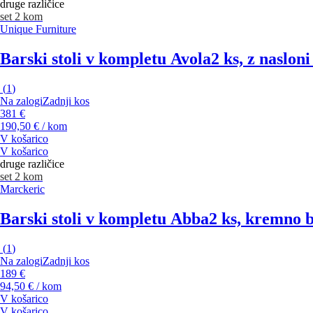
druge različice
set 2 kom
Unique Furniture
Barski stoli v kompletu Avola
2 ks, z naslon
(
1
)
Na zalogi
Zadnji kos
381 €
190,50 € / kom
V košarico
V košarico
druge različice
set 2 kom
Marckeric
Barski stoli v kompletu Abba
2 ks, kremno b
(
1
)
Na zalogi
Zadnji kos
189 €
94,50 € / kom
V košarico
V košarico