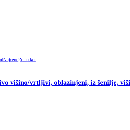
ni
Najcenejše na kos
ivo višino/vrtljivi, oblazinjeni, iz šenilje, v