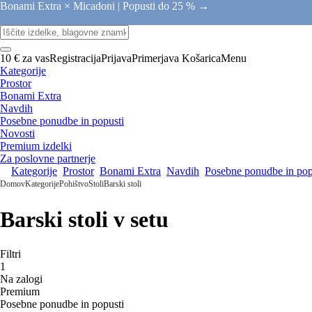
Bonami Extra × Micadoni |
Popusti do 25 % →
10 € za vas
Registracija
Prijava
Primerjava
Košarica
Menu
Kategorije
Prostor
Bonami Extra
Navdih
Posebne ponudbe in popusti
Novosti
Premium izdelki
Za poslovne partnerje
Kategorije
Prostor
Bonami Extra
Navdih
Posebne ponudbe in pop
Domov
Kategorije
Pohištvo
Stoli
Barski stoli
Barski stoli v setu
Filtri
1
Na zalogi
Premium
Posebne ponudbe in popusti