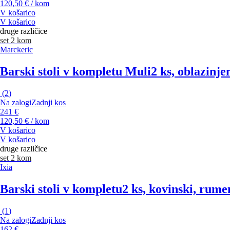
120,50 € / kom
V košarico
V košarico
druge različice
set 2 kom
Marckeric
Barski stoli v kompletu Muli
2 ks, oblazinje
(
2
)
Na zalogi
Zadnji kos
241 €
120,50 € / kom
V košarico
V košarico
druge različice
set 2 kom
Ixia
Barski stoli v kompletu
2 ks, kovinski, rume
(
1
)
Na zalogi
Zadnji kos
162 €