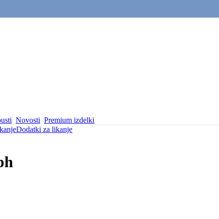
usti
Novosti
Premium izdelki
ikanje
Dodatki za likanje
ph