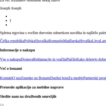
Za več rezultatov odstranite nekaj filtrov
Joseph Joseph
1
Spletna trgovina s svežim dnevnim odmerkom navdiha in najširšo paleto
Češka republika
Poljska
Slovaška
Romunija
Madžarska
Hrvaška
Litva
Latv
Informacije o nakupu
Vse o nakupu
Dostava
Reklamacije in vračila
Plačilo
Kako delujejo dobr
Več o bonami
Kontakt
O nas
Znamke na Bonami
Darilni boni
Za medije
Partnerski pro
Prenesite aplikacijo za mobilne naprave
Sledite nam na družbenih omrežjih