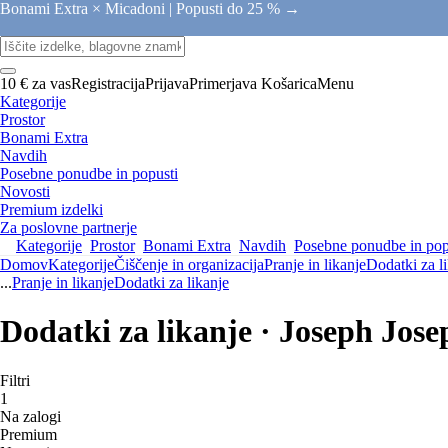
Bonami Extra × Micadoni |
Popusti do 25 % →
10 € za vas
Registracija
Prijava
Primerjava
Košarica
Menu
Kategorije
Prostor
Bonami Extra
Navdih
Posebne ponudbe in popusti
Novosti
Premium izdelki
Za poslovne partnerje
Kategorije
Prostor
Bonami Extra
Navdih
Posebne ponudbe in pop
Domov
Kategorije
Čiščenje in organizacija
Pranje in likanje
Dodatki za l
...
Pranje in likanje
Dodatki za likanje
Dodatki za likanje · Joseph Jose
Filtri
1
Na zalogi
Premium