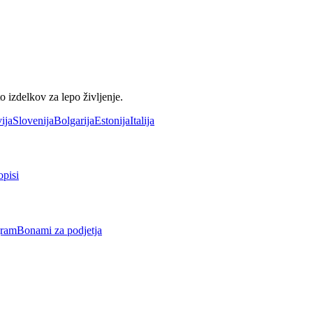
 izdelkov za lepo življenje.
ija
Slovenija
Bolgarija
Estonija
Italija
opisi
gram
Bonami za podjetja