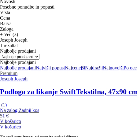
Novosti
Posebne ponudbe in popusti
Vrsta
Cena
Barva
Zaloga
+ Več (3)
Joseph Joseph
1 rezultat
Najbolje prodajani
Najbolje prodajani
Najbolje prodajani
Najvišji popust
Najcenejši
Najdražji
Najnovejši
Po oce
Premium
Joseph Joseph
Podloga za likanje Swift
Tekstilna, 47x90 cm
(
1
)
Na zalogi
Zadnji kos
51 €
V košarico
V košarico