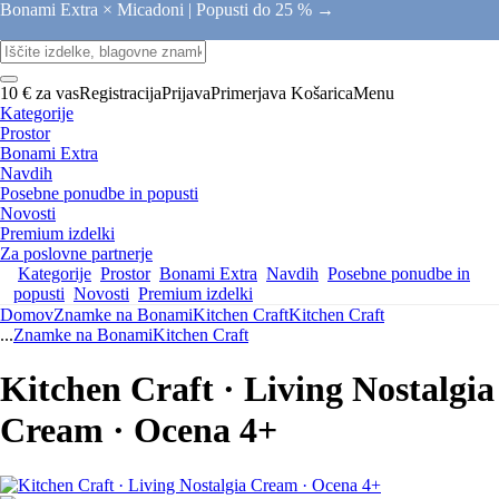
Bonami Extra × Micadoni |
Popusti do 25 % →
10 € za vas
Registracija
Prijava
Primerjava
Košarica
Menu
Kategorije
Prostor
Bonami Extra
Navdih
Posebne ponudbe in popusti
Novosti
Premium izdelki
Za poslovne partnerje
Kategorije
Prostor
Bonami Extra
Navdih
Posebne ponudbe in
popusti
Novosti
Premium izdelki
Domov
Znamke na Bonami
Kitchen Craft
Kitchen Craft
...
Znamke na Bonami
Kitchen Craft
Kitchen Craft · Living Nostalgia
Cream · Ocena 4+