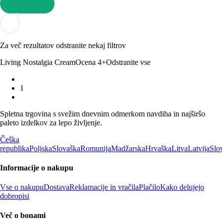
V KOŠARICO
Za več rezultatov odstranite nekaj filtrov
Living Nostalgia Cream
Ocena 4+
Odstranite vse
1
Spletna trgovina s svežim dnevnim odmerkom navdiha in najširšo
paleto izdelkov za lepo življenje.
Češka
republika
Poljska
Slovaška
Romunija
Madžarska
Hrvaška
Litva
Latvija
Slo
Informacije o nakupu
Vse o nakupu
Dostava
Reklamacije in vračila
Plačilo
Kako delujejo
dobropisi
Več o bonami