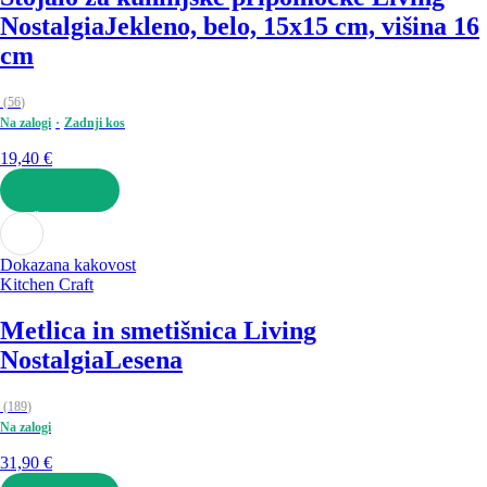
Nostalgia
Jekleno, belo, 15x15 cm, višina 16
cm
(
56
)
Na zalogi
Zadnji kos
19,40 €
V KOŠARICO
Dokazana kakovost
Kitchen Craft
Metlica in smetišnica Living
Nostalgia
Lesena
(
189
)
Na zalogi
31,90 €