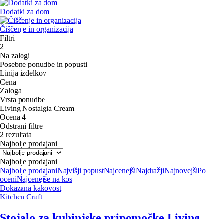
Dodatki za dom
Čiščenje in organizacija
Filtri
2
Na zalogi
Posebne ponudbe in popusti
Linija izdelkov
Cena
Zaloga
Vrsta ponudbe
Living Nostalgia Cream
Ocena 4+
Odstrani filtre
2 rezultata
Najbolje prodajani
Najbolje prodajani
Najbolje prodajani
Najvišji popust
Najcenejši
Najdražji
Najnovejši
Po
oceni
Najcenejše na kos
Dokazana kakovost
Kitchen Craft
Stojalo za kuhinjske pripomočke Living