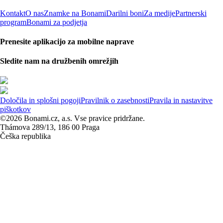
Kontakt
O nas
Znamke na Bonami
Darilni boni
Za medije
Partnerski
program
Bonami za podjetja
Prenesite aplikacijo za mobilne naprave
Sledite nam na družbenih omrežjih
Določila in splošni pogoji
Pravilnik o zasebnosti
Pravila in nastavitve
piškotkov
©2026 Bonami.cz, a.s. Vse pravice pridržane.
Thámova 289/13, 186 00 Praga
Češka republika