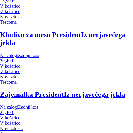
15,90 €
V košarico
V košarico
Nov izdelek
Tescoma
Kladivo za meso President
Iz nerjavečega
jekla
Na zalogi
Zadnji kosi
30,40 €
V košarico
V košarico
Nov izdelek
Tescoma
Zajemalka President
Iz nerjavečega jekla
Na zalogi
Zadnji kos
25,40 €
V košarico
V košarico
Nov izdelek