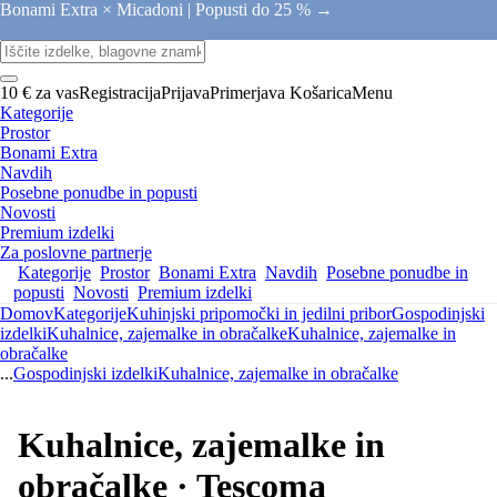
Bonami Extra × Micadoni |
Popusti do 25 % →
10 € za vas
Registracija
Prijava
Primerjava
Košarica
Menu
Kategorije
Prostor
Bonami Extra
Navdih
Posebne ponudbe in popusti
Novosti
Premium izdelki
Za poslovne partnerje
Kategorije
Prostor
Bonami Extra
Navdih
Posebne ponudbe in
popusti
Novosti
Premium izdelki
Domov
Kategorije
Kuhinjski pripomočki in jedilni pribor
Gospodinjski
izdelki
Kuhalnice, zajemalke in obračalke
Kuhalnice, zajemalke in
obračalke
...
Gospodinjski izdelki
Kuhalnice, zajemalke in obračalke
Kuhalnice, zajemalke in
obračalke · Tescoma