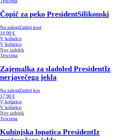
Tescoma
Čopič za peko President
Silikonski
Na zalogi
Zadnji kosi
16,90 €
V košarico
V košarico
Nov izdelek
Tescoma
Zajemalka za sladoled President
Iz
nerjavečega jekla
Na zalogi
Zadnji kos
17,90 €
V košarico
V košarico
Nov izdelek
Tescoma
Kuhinjska lopatica President
Iz