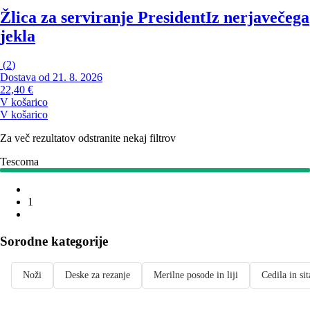
Žlica za serviranje President
Iz nerjavečega
jekla
(
2
)
Dostava od 21. 8. 2026
22,40 €
V košarico
V košarico
Za več rezultatov odstranite nekaj filtrov
Tescoma
1
Sorodne kategorije
Noži
Deske za rezanje
Merilne posode in liji
Cedila in sit