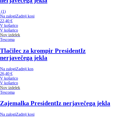
nerjavečega jekla
(
1
)
Na zalogi
Zadnji kosi
22,40 €
V košarico
V košarico
Nov izdelek
Tescoma
Tlačilec za krompir President
Iz
nerjavečega jekla
Na zalogi
Zadnji kos
26,40 €
V košarico
V košarico
Nov izdelek
Tescoma
Zajemalka President
Iz nerjavečega jekla
Na zalogi
Zadnji kosi