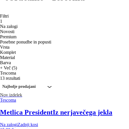
Filtri
1
Na zalogi
Novosti
Premium
Posebne ponudbe in popusti
Vrsta
Komplet
Material
Barva
+ Več (5)
Tescoma
13 rezultati
Najbolje prodajani
Nov izdelek
Tescoma
Metlica President
Iz nerjavečega jekla
Na zalogi
Zadnji kosi