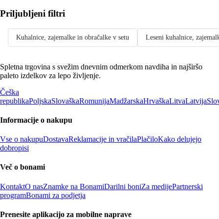
Priljubljeni filtri
Kuhalnice, zajemalke in obračalke v setu
Leseni kuhalnice, zajemal
Spletna trgovina s svežim dnevnim odmerkom navdiha in najširšo
paleto izdelkov za lepo življenje.
Češka
republika
Poljska
Slovaška
Romunija
Madžarska
Hrvaška
Litva
Latvija
Slo
Informacije o nakupu
Vse o nakupu
Dostava
Reklamacije in vračila
Plačilo
Kako delujejo
dobropisi
Več o bonami
Kontakt
O nas
Znamke na Bonami
Darilni boni
Za medije
Partnerski
program
Bonami za podjetja
Prenesite aplikacijo za mobilne naprave