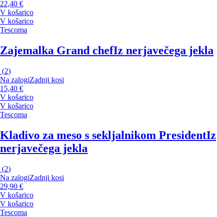
22,40 €
V košarico
V košarico
Tescoma
Zajemalka Grand chef
Iz nerjavečega jekla
(
2
)
Na zalogi
Zadnji kosi
15,40 €
V košarico
V košarico
Tescoma
Kladivo za meso s sekljalnikom President
Iz
nerjavečega jekla
(
2
)
Na zalogi
Zadnji kosi
29,90 €
V košarico
V košarico
Tescoma