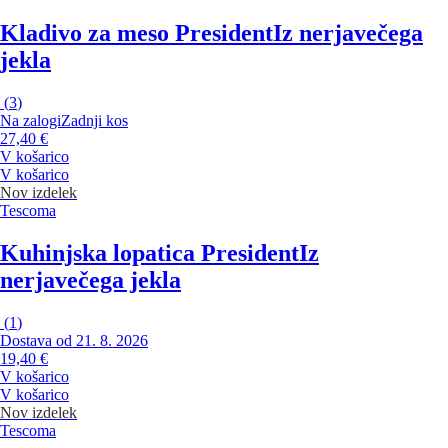
Kladivo za meso President
Iz nerjavečega
jekla
(
3
)
Na zalogi
Zadnji kos
27,40 €
V košarico
V košarico
Nov izdelek
Tescoma
Kuhinjska lopatica President
Iz
nerjavečega jekla
(
1
)
Dostava od 21. 8. 2026
19,40 €
V košarico
V košarico
Nov izdelek
Tescoma