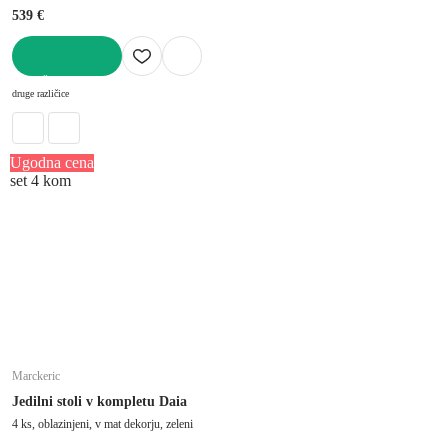
539 €
V KOŠARICO
druge različice
Ugodna cena
set 4 kom
Marckeric
Jedilni stoli v kompletu Daia
4 ks, oblazinjeni, v mat dekorju, zeleni