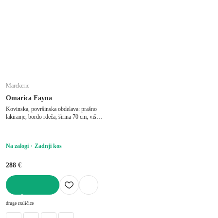
Marckeric
Omarica Fayna
Kovinska, površinska obdelava: prašno
lakiranje, bordo rdeča, širina 70 cm, višina
100 cm, globina 40 cm
Na zalogi
Zadnji kos
288 €
V KOŠARICO
druge različice