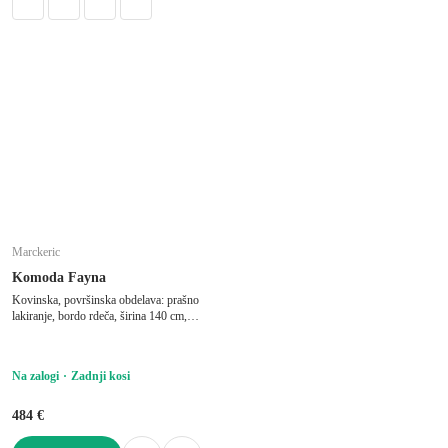
Marckeric
Komoda Fayna
Kovinska, površinska obdelava: prašno
lakiranje, bordo rdeča, širina 140 cm,
višina 90 cm, globina 40 cm
Na zalogi
Zadnji kosi
484 €