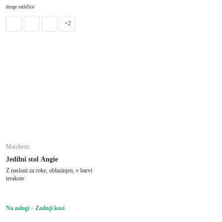
V KOŠARICO
druge različice
+2
Marckeric
Jedilni stol Angie
Z nasloni za roke, oblazinjen, v barvi
terakote
Na zalogi
Zadnji kosi