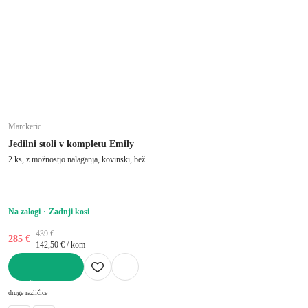
Marckeric
Jedilni stoli v kompletu Emily
2 ks, z možnostjo nalaganja, kovinski, bež
Na zalogi
Zadnji kosi
439 €
285 €
142,50 € / kom
V KOŠARICO
druge različice