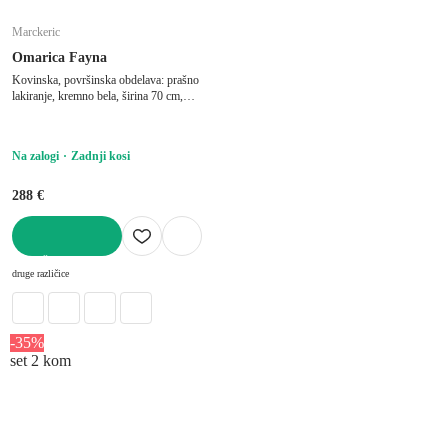
Marckeric
Omarica Fayna
Kovinska, površinska obdelava: prašno
lakiranje, kremno bela, širina 70 cm,
višina 100 cm, globina 40 cm
Na zalogi
Zadnji kosi
288 €
V KOŠARICO
druge različice
-35%
set 2 kom