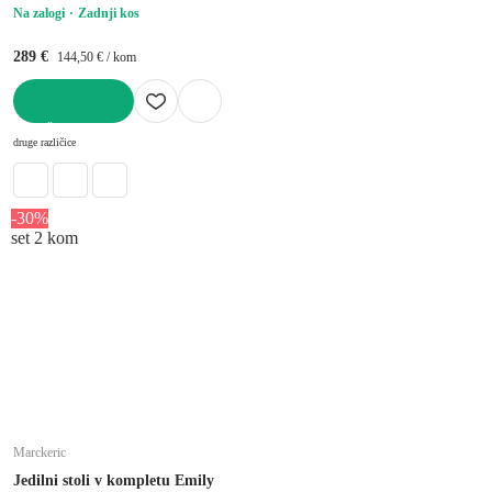
Na zalogi
Zadnji kos
289 €
144,50 € / kom
V KOŠARICO
druge različice
-30%
set 2 kom
Marckeric
Jedilni stoli v kompletu Emily