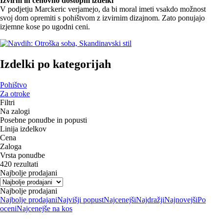
Izvirni in cenovno dostopni izdelki
V podjetju Marckeric verjamejo, da bi moral imeti vsakdo možnost
svoj dom opremiti s pohištvom z izvirnim dizajnom. Zato ponujajo
izjemne kose po ugodni ceni.
Izdelki po kategorijah
Pohištvo
Za otroke
Filtri
Na zalogi
Posebne ponudbe in popusti
Linija izdelkov
Cena
Zaloga
Vrsta ponudbe
420 rezultati
Najbolje prodajani
Najbolje prodajani
Najbolje prodajani
Najvišji popust
Najcenejši
Najdražji
Najnovejši
Po
oceni
Najcenejše na kos