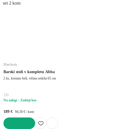
set 2 kom
Marckeric
Barski stoli v kompletu Abba
2 ks, kremno beli, višina sedeža 65 cm
(
1
)
Na zalogi
Zadnji kos
189 €
94,50 € / kom