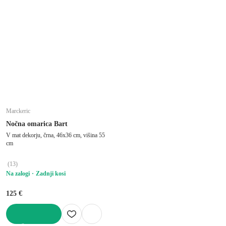
Marckeric
Nočna omarica Bart
V mat dekorju, črna, 46x36 cm, višina 55
cm
(
13
)
Na zalogi
Zadnji kosi
125 €