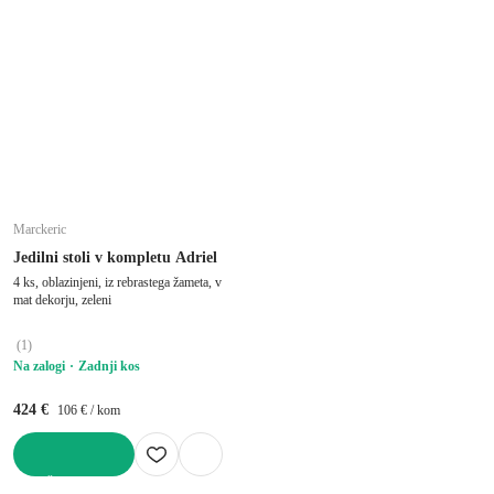
Marckeric
Jedilni stoli v kompletu Adriel
4 ks, oblazinjeni, iz rebrastega žameta, v
mat dekorju, zeleni
(
1
)
Na zalogi
Zadnji kos
424 €
106 € / kom
V KOŠARICO