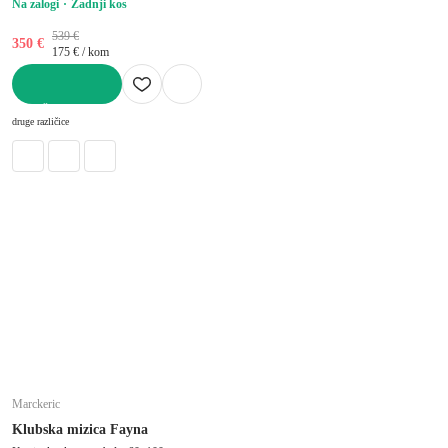
Na zalogi
Zadnji kos
539 €
350 €
175 € / kom
V KOŠARICO
druge različice
Marckeric
Klubska mizica Fayna