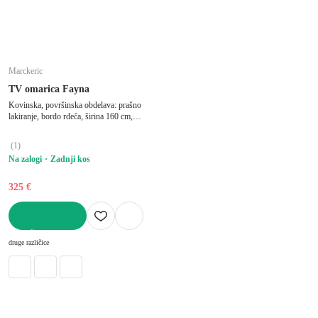
Marckeric
TV omarica Fayna
Kovinska, površinska obdelava: prašno
lakiranje, bordo rdeča, širina 160 cm,
višina 50 cm, globina 35 cm
(
1
)
Na zalogi
Zadnji kos
325 €
V KOŠARICO
druge različice