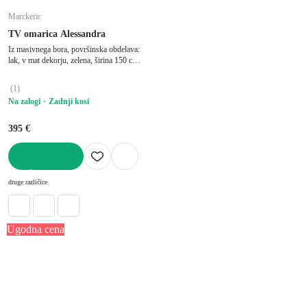
Marckeric
TV omarica Alessandra
Iz masivnega bora, površinska obdelava:
lak, v mat dekorju, zelena, širina 150 cm,
višina 50 cm, globina 40 cm
(
1
)
Na zalogi
Zadnji kosi
395 €
V KOŠARICO
druge različice
Ugodna cena