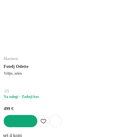
Marckeric
Fotelj Odette
Vrtljiv, zelen
(
2
)
Na zalogi
Zadnji kos
499 €
V KOŠARICO
set 4 kom