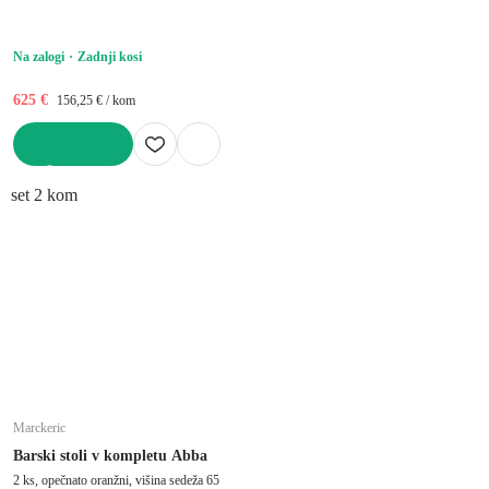
Na zalogi
Zadnji kosi
625 €
156,25 € / kom
V KOŠARICO
set 2 kom
Marckeric
Barski stoli v kompletu Abba
2 ks, opečnato oranžni, višina sedeža 65