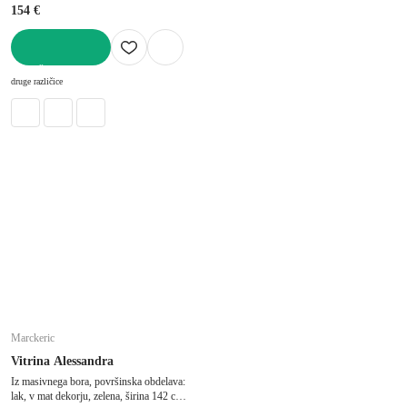
154 €
V KOŠARICO
druge različice
Marckeric
Vitrina Alessandra
Iz masivnega bora, površinska obdelava:
lak, v mat dekorju, zelena, širina 142 cm,