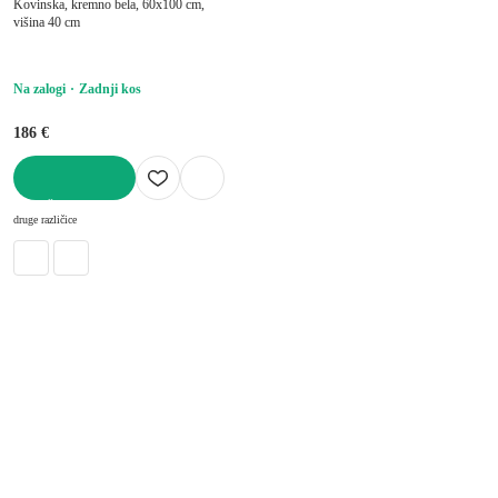
Kovinska, kremno bela, 60x100 cm,
višina 40 cm
Na zalogi
Zadnji kos
186 €
V KOŠARICO
druge različice