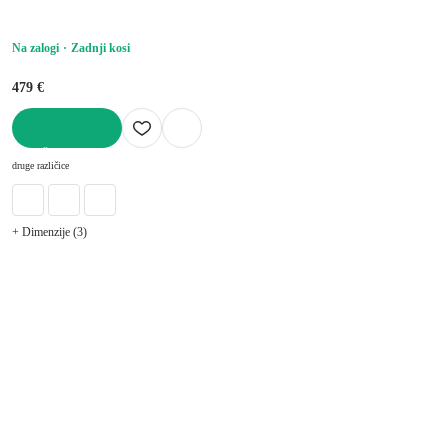
višina 80 cm, globina 40 cm
Na zalogi
Zadnji kosi
479 €
V KOŠARICO
druge različice
+ Dimenzije (3)