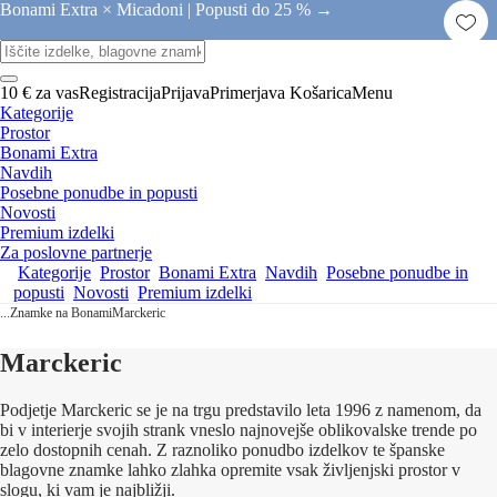
Bonami Extra × Micadoni |
Popusti do 25 % →
10 € za vas
Registracija
Prijava
Primerjava
Košarica
Menu
Kategorije
Prostor
Bonami Extra
Navdih
Posebne ponudbe in popusti
Novosti
Premium izdelki
Za poslovne partnerje
Kategorije
Prostor
Bonami Extra
Navdih
Posebne ponudbe in
popusti
Novosti
Premium izdelki
...
Znamke na Bonami
Marckeric
Marckeric
Podjetje Marckeric se je na trgu predstavilo leta 1996 z namenom, da
bi v interierje svojih strank vneslo najnovejše oblikovalske trende po
zelo dostopnih cenah. Z raznoliko ponudbo izdelkov te španske
blagovne znamke lahko zlahka opremite vsak življenjski prostor v
slogu, ki vam je najbližji.