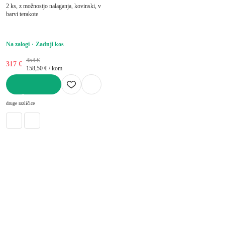
2 ks, z možnostjo nalaganja, kovinski, v
barvi terakote
Na zalogi
Zadnji kos
454 €
317 €
158,50 € / kom
V KOŠARICO
druge različice