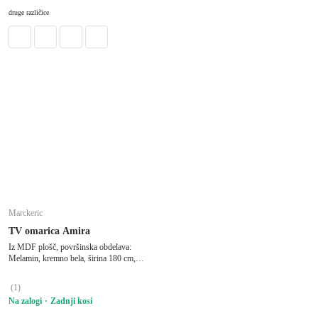
V KOŠARICO
druge različice
Marckeric
TV omarica Amira
Iz MDF plošč, površinska obdelava:
Melamin, kremno bela, širina 180 cm,
višina 55 cm, globina 35 cm
(
1
)
Na zalogi
Zadnji kosi