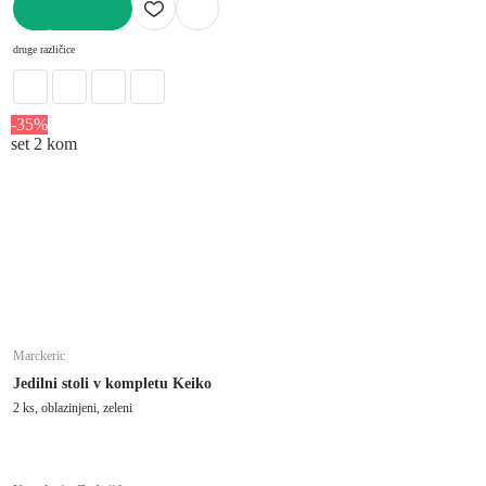
V KOŠARICO
druge različice
-35%
set 2 kom
Marckeric
Jedilni stoli v kompletu Keiko
2 ks, oblazinjeni, zeleni