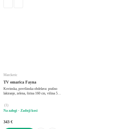
Marckeric
TV omarica Fayna
Kovinska, površinska obdelava: prašno
lakiranje, zelena, širina 160 cm, višina 50
cm, globina 35 cm
(
1
)
Na zalogi
Zadnji kosi
343 €