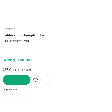
Marckeric
Jedilni stoli v kompletu Lia
2 ks, oblazinjeni, zeleni
Na zalogi
Zadnji kosi
287 €
143,50 € / kom
V KOŠARICO
druge različice