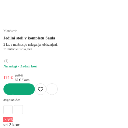
Marckeric
Jedilni stoli v kompletu Saula
2 ks, z možnostjo nalaganja, oblazinjeni,
iz imitacije usnja, bež
(
1
)
Na zalogi
Zadnji kosi
269 €
174 €
87 € / kom
V KOŠARICO
druge različice
-35%
set 2 kom