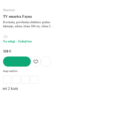
Marckeric
TV omarica Fayna
Kovinska, površinska obdelava: prašno
lakiranje, zelena, širina 160 cm, višina 50
cm, globina 35 cm
(
1
)
Na zalogi
Zadnji kos
318 €
V KOŠARICO
druge različice
set 2 kom