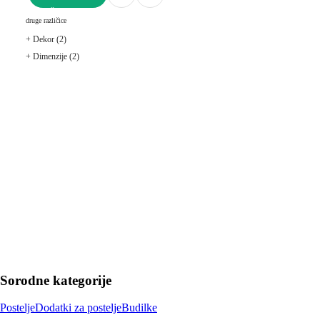
V KOŠARICO
druge različice
+ Dekor (2)
+ Dimenzije (2)
Sorodne kategorije
Postelje
Dodatki za postelje
Budilke