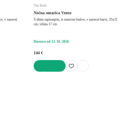
The Beds
Nočna omarica Vento
ve, v naravni
S tihim zapiranjem, iz masivne bukve, v naravni barvi, 35x31
cm, višina 17 cm
Dostava od 13. 10. 2026
144 €
V KOŠARICO