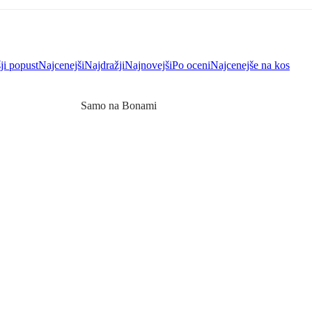
ji popust
Najcenejši
Najdražji
Najnovejši
Po oceni
Najcenejše na kos
Samo na Bonami