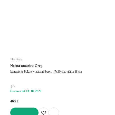
The Beds
Nočna omarica Greg
Iz masivne bukve, v naravni barvi, 47x30 cm, višina 48 cm
(
2
)
Dostava od 13. 10. 2026
469 €