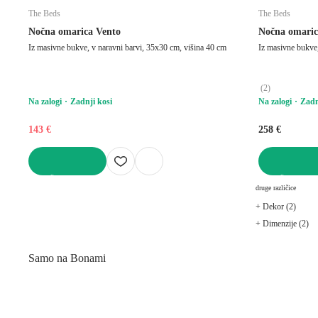
The Beds
The Beds
Nočna omarica Vento
Nočna omaric
Iz masivne bukve, v naravni barvi, 35x30 cm, višina 40 cm
Iz masivne bukve,
(
2
)
Na zalogi
Zadnji kosi
Na zalogi
Zadn
143 €
258 €
V KOŠARICO
V KOŠARICO
druge različice
+ Dekor (2)
+ Dimenzije (2)
Samo na Bonami