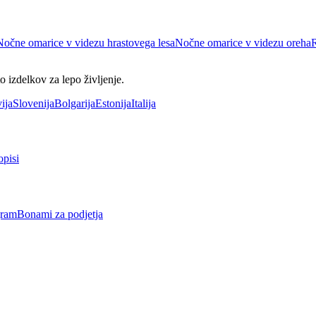
Nočne omarice v videzu hrastovega lesa
Nočne omarice v videzu oreha
R
 izdelkov za lepo življenje.
ija
Slovenija
Bolgarija
Estonija
Italija
opisi
gram
Bonami za podjetja