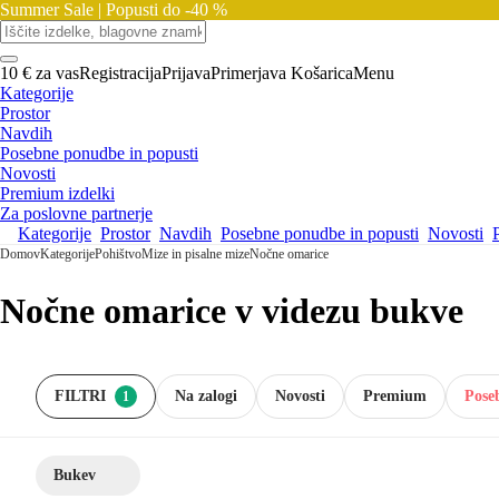
Summer Sale |
Popusti do -40 %
10 € za vas
Registracija
Prijava
Primerjava
Košarica
Menu
Kategorije
Prostor
Navdih
Posebne ponudbe in popusti
Novosti
Premium izdelki
Za poslovne partnerje
Kategorije
Prostor
Navdih
Posebne ponudbe in popusti
Novosti
Domov
Kategorije
Pohištvo
Mize in pisalne mize
Nočne omarice
Nočne omarice v videzu bukve
FILTRI
Na zalogi
Novosti
Premium
Pose
1
Bukev