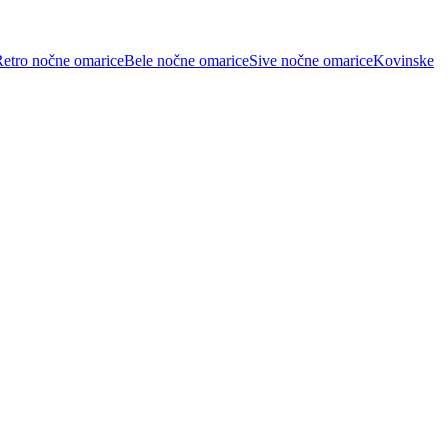
etro nočne omarice
Bele nočne omarice
Sive nočne omarice
Kovinske