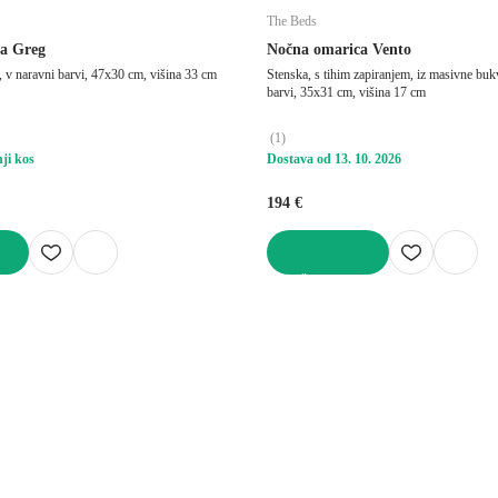
The Beds
a Greg
Nočna omarica Vento
 v naravni barvi, 47x30 cm, višina 33 cm
Stenska, s tihim zapiranjem, iz masivne buk
barvi, 35x31 cm, višina 17 cm
(
1
)
ji kos
Dostava od 13. 10. 2026
194 €
V KOŠARICO