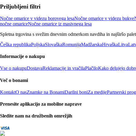
Priljubljeni filtri
Nočne omarice v videzu borovega lesa
Nočne omarice v videzu bukve
nočne omarice
Nočne omarice iz masivnega lesa
Spletna trgovina s svežim dnevnim odmerkom navdiha in najširšo paleto
Češka republika
Poljska
Slovaška
Romunija
Madžarska
Hrvaška
Litva
Latv
Informacije o nakupu
Vse o nakupu
Dostava
Reklamacije in vračila
Plačilo
Kako delujejo dobr
Več o bonami
Kontakt
O nas
Znamke na Bonami
Darilni boni
Za medije
Partnerski pro
Prenesite aplikacijo za mobilne naprave
Sledite nam na družbenih omrežjih